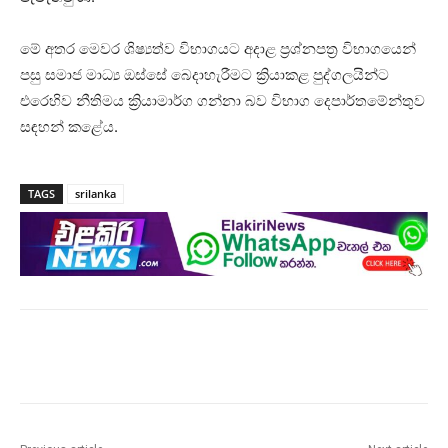
මේ අතර මෙවර ශිෂ්‍යත්ව විභාගයට අදාළ ප්‍රශ්නපත්‍ර විභාගයෙන්
පසු සමාජ මාධ්‍ය ඔස්සේ බෙදාහැරීමට ක්‍රියාකළ පුද්ගලයින්ට
එරෙහිව නීතිමය ක්‍රියාමාර්ග ගන්නා බව විභාග දෙපාර්තමේන්තුව
සඳහන් කළේය.
TAGS
srilanka