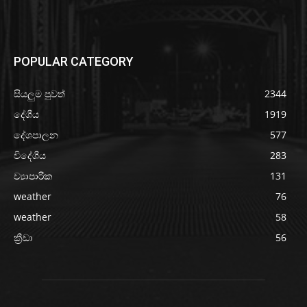
POPULAR CATEGORY
සියලුම පුවත්
2344
දේශීය
1919
දේශපාලන
577
විදේශීය
283
ව්‍යාපාරික
131
weather
76
weather
58
ක්‍රීඩා
56