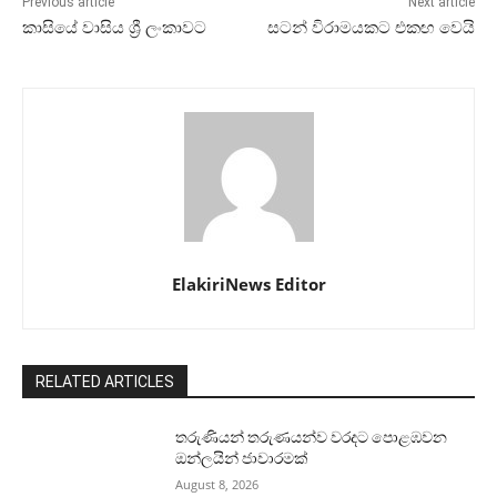
Previous article
Next article
කාසියේ වාසිය ශ්‍රී ලංකාවට
සටන් විරාමයකට එකඟ වෙයි
ElakiriNews Editor
RELATED ARTICLES
තරුණියන් තරුණයන්ව වරදට පොළඹවන
ඔන්ලයින් ජාවාරමක්
August 8, 2026