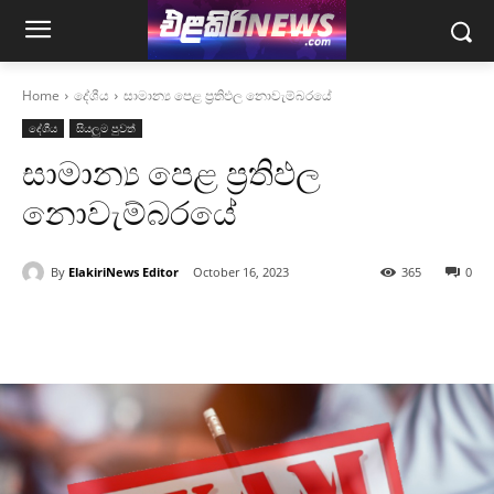
Home
දේශීය
සාමාන්‍ය පෙළ ප්‍රතිඵල නොවැම්බරයේ
දේශීය
සියලුම පුවත්
සාමාන්‍ය පෙළ ප්‍රතිඵල
නොවැම්බරයේ
By
ElakiriNews Editor
October 16, 2023
365
0