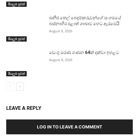
සියලුම පුවත්
ඛනිජ තෙල් බෙදුම්කරුවන්ගේ සංගමයේ
බස්නාහිර පළාත් ශාඛාව හෙට ඇරඹෙයි
August 8, 2026
සියලුම පුවත්
ඩෙංගු මරණ ගණන 64ක් දක්වා ඉහළට
August 8, 2026
සියලුම පුවත්
LEAVE A REPLY
LOG IN TO LEAVE A COMMENT