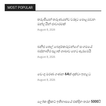
MOST POPULAR
තරුණියන් තරුණයන්ව වරදට පොළඹවන
ඔන්ලයින් ජාවාරමක්
August 8, 2026
ඛනිජ තෙල් බෙදුම්කරුවන්ගේ සංගමයේ
බස්නාහිර පළාත් ශාඛාව හෙට ඇරඹෙයි
August 8, 2026
ඩෙංගු මරණ ගණන 64ක් දක්වා ඉහළට
August 8, 2026
ලෝක ක්‍රිකට් ඉතිහාසයේ එක්දින තරග 5000යි