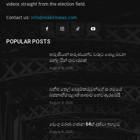
videos straight from the election field.
Contact us:
info@elakirinews.com
POPULAR POSTS
තරුණියන් තරුණයන්ව වරදට පොළඹවන
ඔන්ලයින් ජාවාරමක්
August 8, 2026
ඛනිජ තෙල් බෙදුම්කරුවන්ගේ සංගමයේ
බස්නාහිර පළාත් ශාඛාව හෙට ඇරඹෙයි
August 8, 2026
ඩෙංගු මරණ ගණන 64ක් දක්වා ඉහළට
August 8, 2026