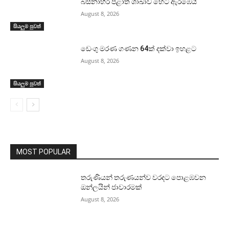
බස්නාහිර පළාත් ශාඛාව හෙට ඇරඹෙයි
August 8, 2026
සියලුම පුවත්
ඩෙංගු මරණ ගණන 64ක් දක්වා ඉහළට
August 8, 2026
සියලුම පුවත්
MOST POPULAR
තරුණියන් තරුණයන්ව වරදට පොළඹවන
ඔන්ලයින් ජාවාරමක්
August 8, 2026