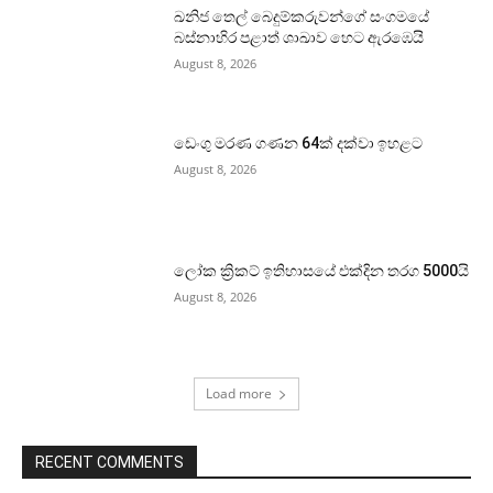
ඛනිජ තෙල් බෙදුම්කරුවන්ගේ සංගමයේ
බස්නාහිර පළාත් ශාඛාව හෙට ඇරඹෙයි
August 8, 2026
ඩෙංගු මරණ ගණන 64ක් දක්වා ඉහළට
August 8, 2026
ලෝක ක්‍රිකට් ඉතිහාසයේ එක්දින තරග 5000යි
August 8, 2026
Load more
RECENT COMMENTS