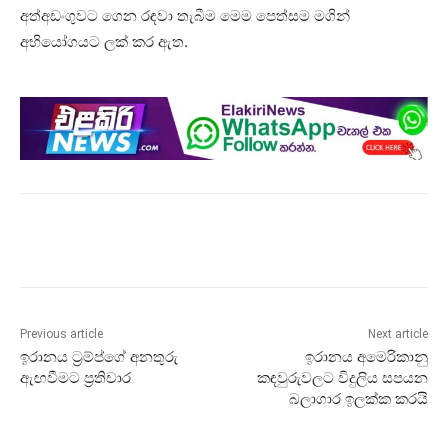
අත්අඩංගුවට ගෙන රඳවා තැබීම මෙම පෙත්සම මගින්
අභියෝගයට ලක් කර ඇත.
Previous article
Next article
ඉරානය ට්‍රම්ප්ගේ අනතුරු
ඉරානය අමෙරිකානු
ඇඟවීමට ප්‍රතිචාර
කඳවුරුවලට විදුලිය සපයන
බලාගාර ඉලක්ක කරයි