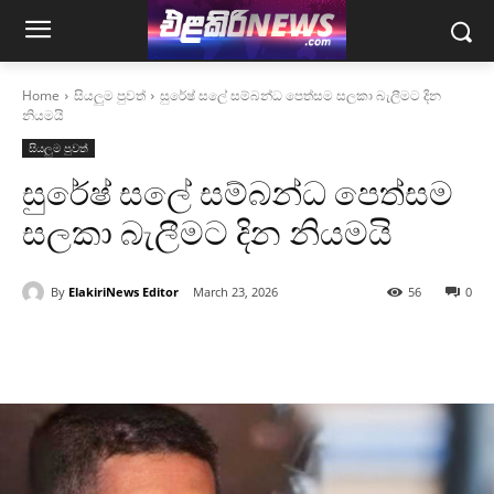
Home
සියලුම පුවත්
සුරේෂ් සලේ සම්බන්ධ පෙත්සම සලකා බැලීමට දින
නියමයි
සියලුම පුවත්
සුරේෂ් සලේ සම්බන්ධ පෙත්සම
සලකා බැලීමට දින නියමයි
By
ElakiriNews Editor
March 23, 2026
56
0