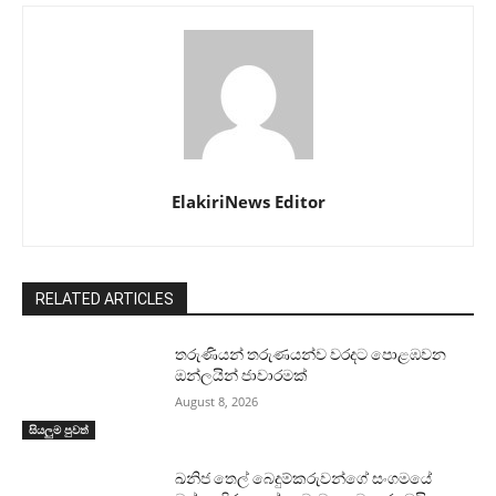
ElakiriNews Editor
RELATED ARTICLES
තරුණියන් තරුණයන්ව වරදට පොළඹවන
ඔන්ලයින් ජාවාරමක්
August 8, 2026
සියලුම පුවත්
ඛනිජ තෙල් බෙදුම්කරුවන්ගේ සංගමයේ