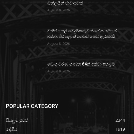
ඔන්ලයින් ජාවාරමක්
August 8, 2026
ඛනිජ තෙල් බෙදුම්කරුවන්ගේ සංගමයේ
බස්නාහිර පළාත් ශාඛාව හෙට ඇරඹෙයි
August 8, 2026
ඩෙංගු මරණ ගණන 64ක් දක්වා ඉහළට
August 8, 2026
POPULAR CATEGORY
සියලුම පුවත්
2344
දේශීය
1919