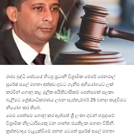
රාජ්‍ය බුද්ධි සේවයේ හිටපු ප්‍රධානී විශ්‍රාමික මේජර් ජෙනරාල්
සුරේෂ් සලේ මහතා අත්අඩංගුවට ගැනීම අභියෝගයට ලක්
කරමින් ගොනු කළ මූලික අයිතිවාසිකම් පෙත්සමක් සලකා
බැලීමට ශ්‍රේෂ්ඨාධිකරණය ලබන සැප්තැම්බර් 25 වනදා කැඳවීමට
නියෝග කර තිබේ.
මෙම පෙත්සම ගොනු කර ඇත්තේ ශ්‍රී ලංකා ගුවන් හමුදාවේ
විශ්‍රාමික නිලධාරියෙකු වන ශාන්ත ජයතිලක මහතා විසිනි.
ත්‍රස්තවාදය වැළැක්වීමේ පනත යටතේ සුරේෂ් සලේ මහතා