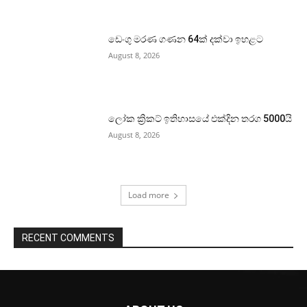
ඩෙංගු මරණ ගණන 64ක් දක්වා ඉහළට
August 8, 2026
ලෝක ක්‍රිකට් ඉතිහාසයේ එක්දින තරග 5000යි
August 8, 2026
Load more
RECENT COMMENTS