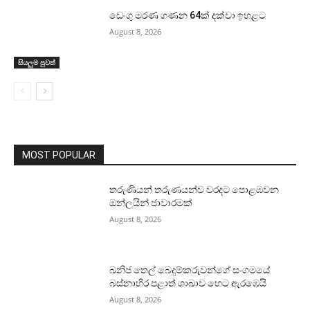
ඩෙංගු මරණ ගණන 64ක් දක්වා ඉහළට
August 8, 2026
සියලුම පුවත්
MOST POPULAR
තරුණියන් තරුණයන්ව වරදට පොළඹවන
ඔන්ලයින් ජාවාරමක්
August 8, 2026
ඛනිජ තෙල් බෙදුම්කරුවන්ගේ සංගමයේ
බස්නාහිර පළාත් ශාඛාව හෙට ඇරඹෙයි
August 8, 2026