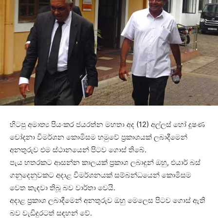
හිටපු අමාත්‍ය පියංකර ජයරත්න මහතා අද (12) අල්ලස් හෝ දූෂණ
චෝදනා විමර්ශන කොමිසම හමුවේ ප්‍රකාශයක් ලබාදීමෙන්
අනතුරුව එම ස්ථානයෙන් පිටව ගොස් තිබේ.
පැය හතරකට ආසන්න කාලයක් ප්‍රකාශ ලබාදුන් ඔහු, එයාර් බස්
ගනුදෙනුවකට අදාළ විමර්ශනයක් සම්බන්ධයෙන් කොමිසම
වෙත කැඳවා තිබූ බව වාර්තා වෙයි.
අදාළ ප්‍රකාශ ලබාදීමෙන් අනතුරුව ඔහු මෙලෙස පිටව ගොස් ඇති
බව වැඩිදුරටත් සඳහන් වේ.