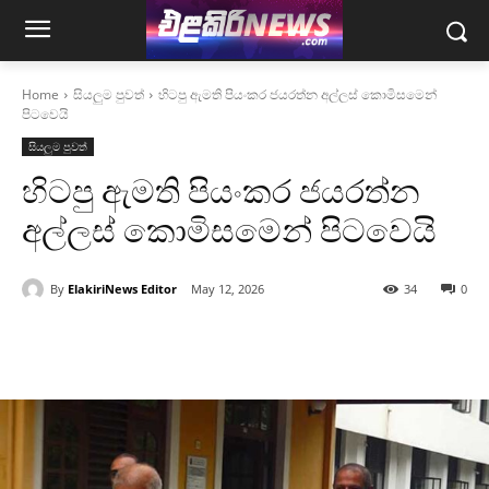
Home
සියලුම පුවත්
හිටපු ඇමති පියංකර ජයරත්න අල්ලස් කොමිසමෙන්
පිටවෙයි
සියලුම පුවත්
හිටපු ඇමති පියංකර ජයරත්න
අල්ලස් කොමිසමෙන් පිටවෙයි
By
ElakiriNews Editor
May 12, 2026
34
0