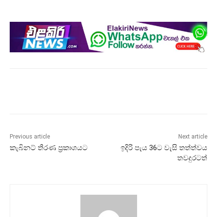
Previous article
Next article
කැබිනට් තීරණ ප්‍රකාශයට
ඉදිරි පැය 36ට වැසි තත්ත්වය
තවදුරටත්