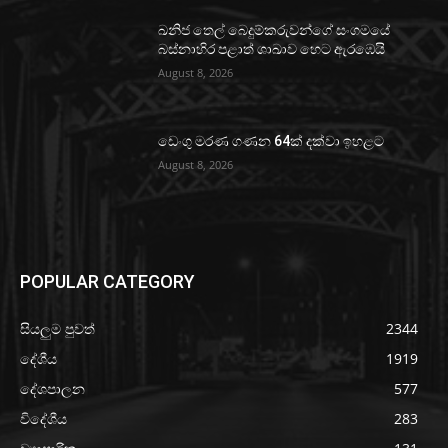
ඛනිජ තෙල් බෙදුම්කරුවන්ගේ සංගමයේ
බස්නාහිර පළාත් ශාඛාව හෙට ඇරඹෙයි
August 8, 2026
ඩෙංගු මරණ ගණන 64ක් දක්වා ඉහළට
August 8, 2026
POPULAR CATEGORY
සියලුම පුවත්
2344
දේශීය
1919
දේශපාලන
577
විදේශීය
283