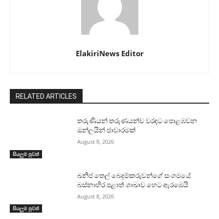
ElakiriNews Editor
RELATED ARTICLES
තරුණියන් තරුණයන්ව වරදට පොළඹවන
ඔන්ලයින් ජාවාරමක්
August 8, 2026
සියලුම පුවත්
ඛනිජ තෙල් බෙදුම්කරුවන්ගේ සංගමයේ
බස්නාහිර පළාත් ශාඛාව හෙට ඇරඹෙයි
August 8, 2026
සියලුම පුවත්