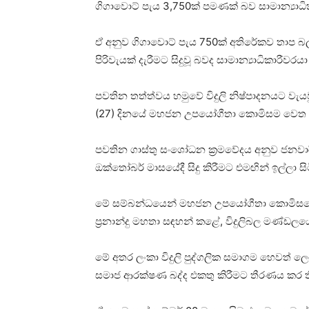
ගිගාවොට් පැය 3,750ක් පමණක් බව සාමාන්‍යාධි
ඒ අනුව ගිගාවොට් පැය 750ක් අතිරේකව තාප බල
පිරිවැයක් දැරීමට සිදුවූ බවද සාමාන්‍යාධිකාරීවර
පවතින තත්ත්වය හමුවේ විදුලි නිෂ්පාදනයට වැය
(27) දිනයේ මහජන උපයෝගීතා කොමිසම වෙත සි
පවතින ගාස්තු සංශෝධන ක්‍රමවේදය අනුව ජනවාරි
ඔක්තෝබර් මාසයේදී සිදු කිරීමට එමඟින් ඉල්ලා සි
මේ සම්බන්ධයෙන් මහජන උපයෝගීතා කොමිසමෙන් 
ප්‍රනාන්දු මහතා සඳහන් කළේ, විදුලිබල මණ්ඩල
මේ අතර ලංකා විදුලි පුද්ගලික සමාගම හෙවත් ල
සමාජ ආරක්ෂණ බද්ද එකතු කිරීමට තීරණය කර ත