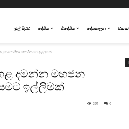
මුල් පිටුව
දේශීය
විදේශීය
දේශපාලන
ව්‍යාප
මහජන උපයෝගීතා කොමිසමට ඉල්ලීමක්
ළි ඉහළ දමන්න මහජන
මට ඉල්ලීමක්
330
0