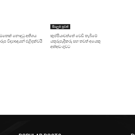
සියලුම පුවත්
මෙතෙක් නොදුටු අතිශය
කුප්පියාවත්තේ වෙඩි තැබීමේ
ාරූප විද්‍යාඥයන් එළිදක්වයි
යතුරුපැදිකරු සහ තවත් අයෙකු
අත්අඩංගුවට