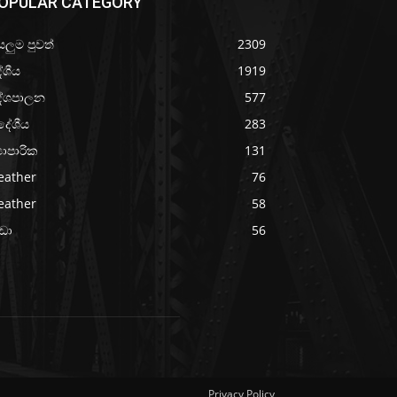
OPULAR CATEGORY
යලුම පුවත්
2309
ේශීය
1919
ේශපාලන
577
දේශීය
283
‍යාපාරික
131
eather
76
eather
58
රීඩා
56
Privacy Policy