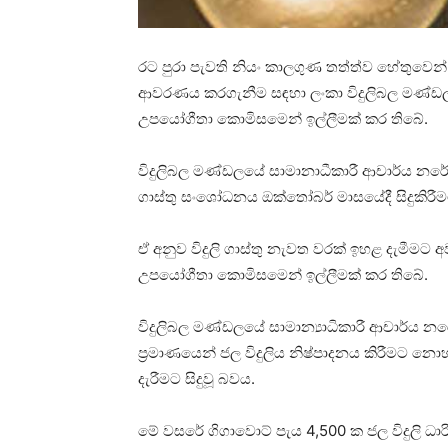
රට පුරා පැවති නියං කාලගුණ තත්ත්ව හේතුවෙන් 
ආවරණය කරගැනීම සඳහා ලංකා විදුලිබල මණ්ඩලය
උපයෝගීතා කොමිසමෙන් ඉල්ලීමක් කර තිබේ.
විදුලිබල මණ්ඩලයේ සාමානාධීකාරී ආචාර්ය නරේන්
ගාස්තු සංශෝධනය ඔක්තෝබර් මාසයේදී සිදුකිරී
ඒ අනුව විදුලි ගාස්තු නැවත වරක් ඉහළ දැමී
උපයෝගීතා කොමිසමෙන් ඉල්ලීමක් කර තිබේ.
විදුලිබල මණ්ඩලයේ සාමාන්‍යාධිකාරී ආචාර්ය නර
ප්‍රමාණයෙන් ජල විදුලිය නිෂ්පාදනය කිරීමට නොහ
දැරීමට සිදුවූ බවය.
මේ වසරේ ගිගාවොට් පැය 4,500 ක ජල විදුලි ධාර