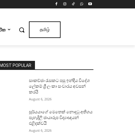
ාරික
தமிழ்
MOST POPULAR
සාකච්ඡා රැසකට පසු ඉන්දීය විදේශ
ලේකම් ශ්‍රී ලංකා සංචාරය අවසන්
කරයි
August 6, 2026
සූර්යයාගේ මෙතෙක් නොදුටු අතිශය
පැහැදිලි ඡායාරූප විද්‍යාඥයන්
එළිදක්වයි
August 6, 2026