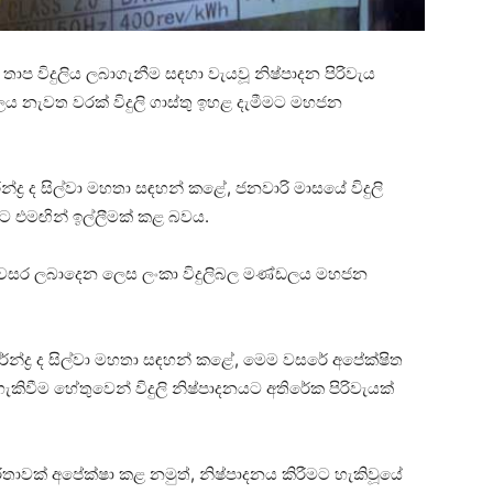
තාප විදුලිය ලබාගැනීම සඳහා වැයවූ නිෂ්පාදන පිරිවැය
 නැවත වරක් විදුලි ගාස්තු ඉහළ දැමීමට මහජන
ද්‍ර ද සිල්වා මහතා සඳහන් කළේ, ජනවාරි මාසයේ විදුලි
මට එමඟින් ඉල්ලීමක් කළ බවය.
මට අවසර ලබාදෙන ලෙස ලංකා විදුලිබල මණ්ඩලය මහජන
ේන්ද්‍ර ද සිල්වා මහතා සඳහන් කළේ, මෙම වසරේ අපේක්ෂිත
ැකිවීම හේතුවෙන් විදුලි නිෂ්පාදනයට අතිරේක පිරිවැයක්
ිතාවක් අපේක්ෂා කළ නමුත්, නිෂ්පාදනය කිරීමට හැකිවූයේ