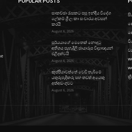
POPULAR POSTS
P
සාකච්ඡා රැසකට පසු ඉන්දීය විදේශ
සි
ලේකම් ශ්‍රී ලංකා සංචාරය අවසන්
ද
කරයි
August 6, 2026
ද
වි
සූර්යයාගේ මෙතෙක් නොදුටු
අතිශය පැහැදිලි ඡායාරූප විද්‍යාඥයන්
ව්
එළිදක්වයි
he
w
August 6, 2026
w
කුප්පියාවත්තේ වෙඩි තැබීමේ
ක්‍
යතුරුපැදිකරු සහ තවත් අයෙකු
අත්අඩංගුවට
August 6, 2026