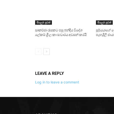
සියලුම පුවත්
සියලුම පුවත්
සාකච්ඡා රැසකට පසු ඉන්දීය විදේශ
සූර්යයාගේ 
ලේකම් ශ්‍රී ලංකා සංචාරය අවසන් කරයි
පැහැදිලි ඡාය
LEAVE A REPLY
Log in to leave a comment