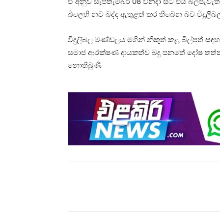
ඒ අනුව සැප්තැම්බර් 08 වනදා සිට එය බලපැව
බිලෙහි නව බද්ද ඇතුළත් කර තිබෙන බව විදුලිබල
විදුලිබල මණ්ඩලය මගින් නිකුත් කළ බිල්පත් ස
සමාජ ආරක්ෂණ දායකත්ව බදු පනතේ දෝෂ තත්ත්
නොතිබුණි
Share