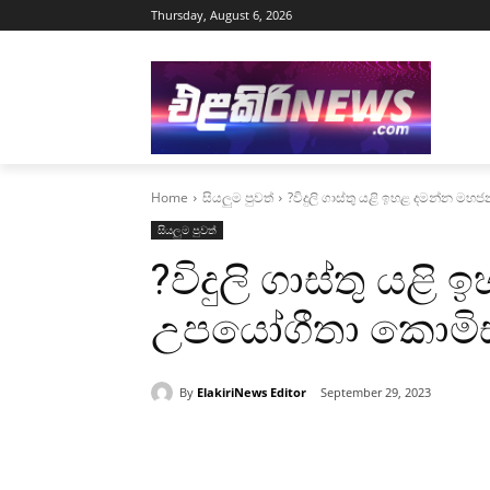
Thursday, August 6, 2026
Home
සියලුම පුවත්
?විදුලි ගාස්තු යළි ඉහළ දමන්න 
සියලුම පුවත්
?විදුලි ගාස්තු ය
උපයෝගීතා කොමිස
By
ElakiriNews Editor
September 29, 2023
Share