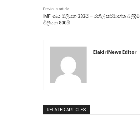
Previous article
IMF ණය මිලියන 333යි – රනිල් කර්මාන්ත බිලිදීම
මිලියන 800යි
ElakiriNews Editor
RELATED ARTICLES