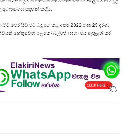
ැත්වෙන අතර ලබන මාසයේ පාරිභෝගිකයා වෙත ලැබෙන විදුලි
 අමාත්‍යංශය සඳහන් කරයි.
ඳහා මීට පෙර සිට එම බදු අය කළ අතර 2022 අංක 25 දරණ
වයක් හේතුවෙන් ලෙකෝ බිල්පත් සඳහා එය ඇතුළත් කර