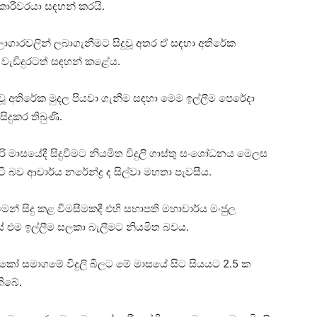
කාරීවරයා සඳහන් කරයි.
ාගාරවලින් ලබාගැනීමට සිදුවූ අතර ඒ සඳහා අතිරේක
යා වැඩිදුරටත් සඳහන් කළේය.
වූ අතිරේක මුදල පියවා ගැනීම සඳහා මෙම ඉල්ලීම පෙරේදා
දුකර තිබුණි.
 මාසයේදී සිදුවීමට නියමිත විදුලි ගාස්තු සංශෝධනය මෙලස
ටි බව ආචාර්ය නරේන්ද්‍ර ද සිල්වා මහතා පැවසීය.
සිදු කළ විමසීමකදී එහි සභාපති මහාචාර්ය මංජුල
යේ එම ඉල්ලීම සලකා බැලීමට නියමිත බවය.
ෙකෝ සමාගමේ විදුලි බිලට මේ මාසයේ සිට සියයට 2.5 ක
ිබේ.