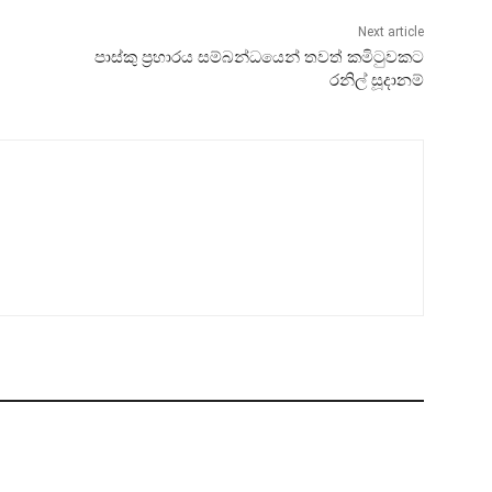
Next article
පාස්කු ප්‍රහාරය සම්බන්ධයෙන් තවත් කමිටුවකට
රනිල් සූදානම්