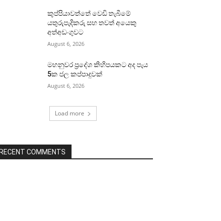
කුප්පියාවත්තේ වෙඩි තැබීමේ
යතුරුපැදිකරු සහ තවත් අයෙකු
අත්අඩංගුවට
August 6, 2026
මහනුවර ප්‍රදේශ කිහිපයකට අද පැය
5ක ජල කප්පාදුවක්
August 6, 2026
Load more
RECENT COMMENTS