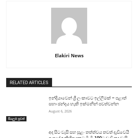
Elakiri News
RELATED ARTICLES
ඉන්දියාවෙන් ශ්‍රී ලංකාවට ඉල්ලීමක් – පළාත්
සභා ඡන්දය හැකි ඉක්මනින් පවත්වන්න
August 6, 2026
සියලුම පුවත්
අද සිට වැසි සහ සුළං තත්ත්වය තවත් දැඩිවෙයි