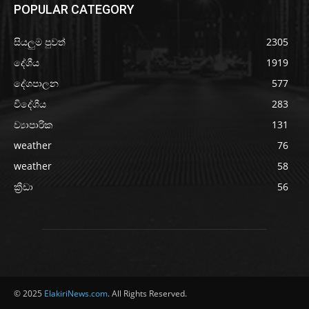
POPULAR CATEGORY
සියලුම පුවත්
2305
දේශීය
1919
දේශපාලන
577
විදේශීය
283
ව්‍යාපාරික
131
weather
76
weather
58
ක්‍රීඩා
56
© 2025
ElakiriNews.com
. All Rights Reserved.