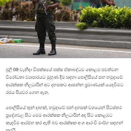
ජුලි 09 වැනිදා විපක්ෂයේ පක්ෂ ඒකාබද්ධව කොළඹ පවත්වන
විරෝධතා ව්‍යාපාරයට මුහුණ දීම සඳහා පොලිසියේ සහ හමුදාවේ
ආරක්ෂක නිලධාරින් අට දහසකට ආසන්න ප්‍රමාණයක් යෙදවීමට
රජය පියවර ගෙන ඇත.
පොලිසියේ තුන් දාහක්, හමුදාවේ පන් දහසක් වශයෙන් පිටස්තර
ප්‍රදේශවල සිට මෙම ආරක්ෂක නිලධාරීන් අද සිට කොළඹට
කැඳවීම ආරම්භ කර ඇති බව ආරක්ෂක අංශ ආරංචි මාර්ග සඳහන්
කරයි.