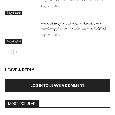
– ප්‍රදේශ කිහිපයකට මි.මී.100ට වැඩි තද වැසි
August 6, 2026
සියලුම පුවත්
අයහපත් කාලගුණය හමුවේ ශිෂ්‍යත්ව සහ
උසස් පෙළ විභාග ගැන විශේෂ සාකච්ඡාවක්
August 5, 2026
සියලුම පුවත්
LEAVE A REPLY
LOG IN TO LEAVE A COMMENT
MOST POPULAR