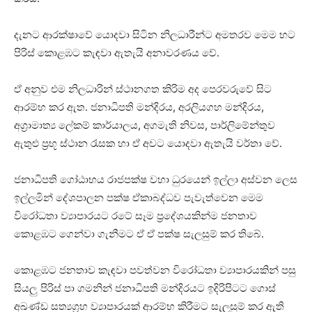
දැනට ආරක්ෂාවේ යොදවා සිටින නිලධාරීන්ට අමතරව මෙම භට
පිරිස් කොළඹට කැඳවා ඇතැයි අනාවරණය වේ.
ඒ අනුව එම නිලධාරින් ස්ථානගත කිරිම අද පෙරවරුවේ සිට
ආරම්භ කර ඇත. ජනාධිපති මන්දිරය, අරලියගහ මන්දිරය,
අග්‍රාමාත්‍ය ලේකම් කාර්යාලය, අගමැති නිවස, පාර්ලිමේන්තුව
ඇතුළු ප්‍රභූ ස්ථාන රැසක හා ඒ අවට යොදවා ඇතැයි වර්තා වේ.
ජනාධිපති ගෝඨාභය රාජපක්ෂ වහා ධුරයෙන් ඉල්ලා අස්වන ලෙස
ඉල්ලමින් දේශපාලන පක්ෂ ඒකාබද්ධව පැවැත්වෙන මෙම
විරෝධතා ව්‍යාපාරයට රටේ සෑම ප්‍රදේශයකින්ම ජනතාව
කොළඹට ගෙන්වා ගැනීමට ඒ ඒ පක්ෂ සැලසුම් කර තිබේ.
කොළඹට ජනතාව කැඳවා පවත්වන විරෝධතා ව්‍යාපාරයකින් පසු
සියලු පිරිස් පා ගමනින් ජනාධිපති මන්දිරයට ඉදිරිපිටට ගොස්
අඛණ්ඩ සත්‍යග්‍රහ ව්‍යාපාරයක් ආරම්භ කිරීමට සැලසුම් කර ඇති