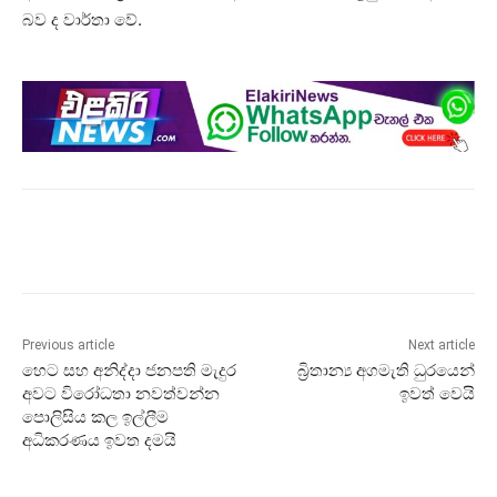
බව ද වාර්තා වේ.
Previous article
Next article
හෙට සහ අනිද්දා ජනපති මැදුර
බ්‍රිතාන්‍ය අගමැති ධුරයෙන්
අවට විරෝධතා නවත්වන්න
ඉවත් වෙයි
පොලිසිය කල ඉල්ලීම
අධිකරණය ඉවත දමයි