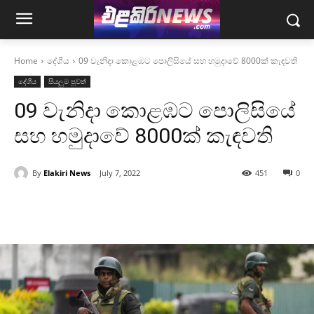
Home
දේශීය
09 වැනිදා කොළඹට පොලිසියේ සහ හමුදාවේ 8000ක් කැඳවති
දේශීය
සියලුම පුවත්
09 වැනිදා කොළඹට පොලිසියේ
සහ හමුදාවේ 8000ක් කැඳවති
By
Elakiri News
July 7, 2022
451
0