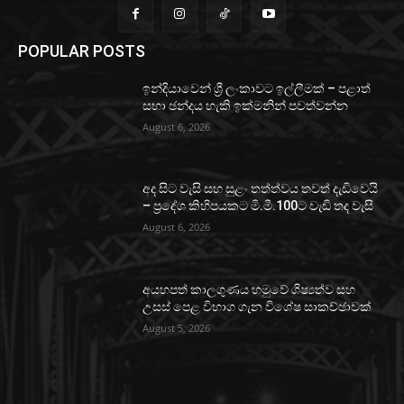
POPULAR POSTS
ඉන්දියාවෙන් ශ්‍රී ලංකාවට ඉල්ලීමක් – පළාත්
සභා ඡන්දය හැකි ඉක්මනින් පවත්වන්න
August 6, 2026
අද සිට වැසි සහ සුළං තත්ත්වය තවත් දැඩිවෙයි
– ප්‍රදේශ කිහිපයකට මි.මී.100ට වැඩි තද වැසි
August 6, 2026
අයහපත් කාලගුණය හමුවේ ශිෂ්‍යත්ව සහ
උසස් පෙළ විභාග ගැන විශේෂ සාකච්ඡාවක්
August 5, 2026