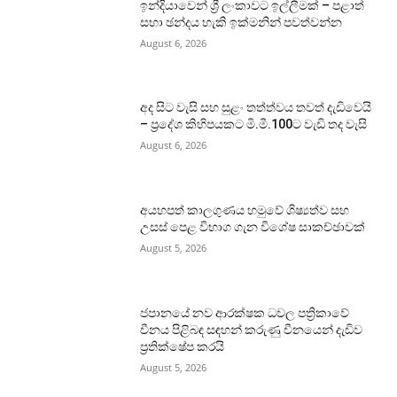
ඉන්දියාවෙන් ශ්‍රී ලංකාවට ඉල්ලීමක් – පළාත්
සභා ඡන්දය හැකි ඉක්මනින් පවත්වන්න
August 6, 2026
අද සිට වැසි සහ සුළං තත්ත්වය තවත් දැඩිවෙයි
– ප්‍රදේශ කිහිපයකට මි.මී.100ට වැඩි තද වැසි
August 6, 2026
අයහපත් කාලගුණය හමුවේ ශිෂ්‍යත්ව සහ
උසස් පෙළ විභාග ගැන විශේෂ සාකච්ඡාවක්
August 5, 2026
ජපානයේ නව ආරක්ෂක ධවල පත්‍රිකාවේ
චීනය පිළිබඳ සඳහන් කරුණු චීනයෙන් දැඩිව
ප්‍රතික්ෂේප කරයි
August 5, 2026