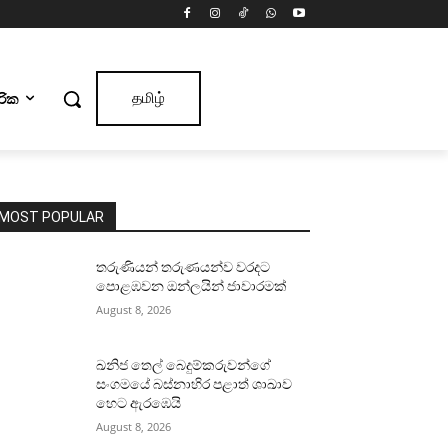
ාරික
தமிழ்
MOST POPULAR
තරුණියන් තරුණයන්ව වරදට
පොළඹවන ඔන්ලයින් ජාවාරමක්
August 8, 2026
ඛනිජ තෙල් බෙදුම්කරුවන්ගේ
සංගමයේ බස්නාහිර පළාත් ශාඛාව
හෙට ඇරඹෙයි
August 8, 2026