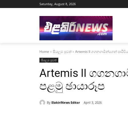
Saturday, August 8, 2026
Home
සියලුම පුවත්
Artemis II ගගනගාමීන්ගෙන් පෘථිවි
සියලුම පුවත්
Artemis II ගගනගා
පළමු ඡායාරූප
By
ElakiriNews Editor
April 3, 2026
Share