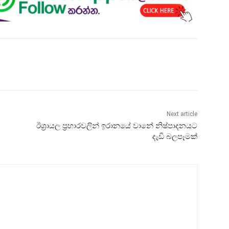
Next article
ඊශ්‍රායල ප්‍රහාරවලින් ඉරානයේ වානේ නිෂ්පාදනයට
දැඩි බලපෑමක්