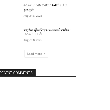
ඩෙංගු මරණ ගණන 64ක් දක්වා
ඉහළට
August 8, 2026
ලෝක ක්‍රිකට් ඉතිහාසයේ එක්දින
තරග 5000යි
August 8, 2026
Load more
RECENT COMMENTS