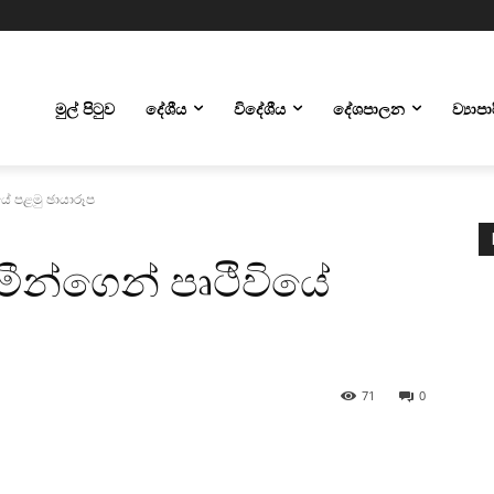
මුල් පිටුව
දේශීය
විදේශීය
දේශපාලන
ව්‍යාප
යේ පළමු ඡායාරූප
මීන්ගෙන් පෘථිවියේ
71
0