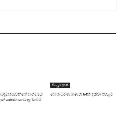
සියලුම පුවත්
බෙදුම්කරුවන්ගේ සංගමයේ
ඩෙංගු මරණ ගණන 64ක් දක්වා ඉහළට
ළාත් ශාඛාව හෙට ඇරඹෙයි