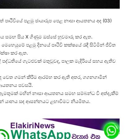
ගත් පෘථිවියේ පළමු ඡායාරූප පෙළ නාසා ආයතනය අද (03)
ෂය සමඟ සිය X ගිණුම ඔස්සේ හුවමාරු කර ඇත.
හෙයුමේ පළමු දිනයේ පෘථිවි කක්ෂයේ රැඳී සිටිමින් ජීවිත
රීක්ෂා කර ඇත.
ි පද්ධතියේ ගැටළුවක් මතුවූවද, පාලක මැදිරියේ සහය ඇතිව
සඳ වෙත ගමන් කිරීම ආරම්භ කර ඇති අතර, ගගනගාමීන්
ා ආයතනය පවසයි.
ඇමතුමක් මඟින් නාසා ආයතනය සමඟ සම්බන්ධ වී අත්දැකීම්
කින් යානය සඳ ආසන්නයට ළඟාවීමට නියමිතය.