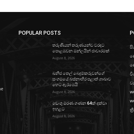
POPULAR POSTS
P
තරුණියන් තරුණයන්ව වරදට
සි
පොළඹවන ඔන්ලයින් ජාවාරමක්
ද
August 8, 2026
ද
වි
ඛනිජ තෙල් බෙදුම්කරුවන්ගේ
සංගමයේ බස්නාහිර පළාත් ශාඛාව
ව්
හෙට ඇරඹෙයි
he
w
August 8, 2026
w
ඩෙංගු මරණ ගණන 64ක් දක්වා
ඉහළට
ක්‍
August 8, 2026