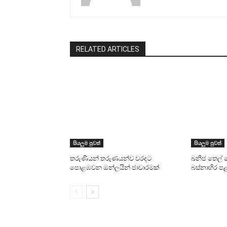
RELATED ARTICLES
සියලුම පුවත්
සියලුම පුවත්
තරුණියන් තරුණයන්ව වරදට
ඛනිජ තෙල් 
පොළඹවන ඔන්ලයින් ජාවාරමක්
බස්නාහිර ප