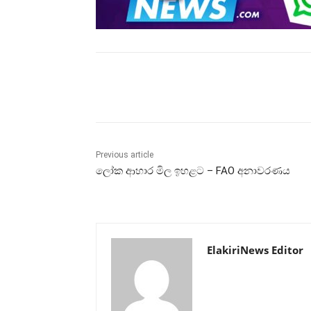
Share
Previous article
ලෝක ආහාර මිල ඉහළට – FAO අනාවරණය
ElakiriNews Editor