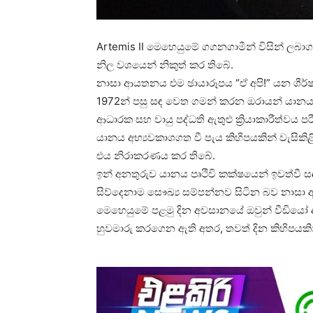
Artemis II මෙහෙයුමේ ගගනගාමීන් විසින් ලබා
නිල වශයෙන් නිකුත් කර තිබේ.
නාසා ආයතනය එම ඡායාරූපය “ඒ අපි!” යන ශීර්
1972න් පසු සඳ වෙත ගමන් කරන ඔරායන් යානය මෙ
ආධාරක සහ වායු පද්ධති ඇතුළු ක්‍රියාකාරීත්වය ප
යානය අභ්‍යවකාශගත වී පැය කිහිපයකින් වැසිකිළ
එය නිරාකරණය කර තිබේ.
ඉන් අනතුරුව යානය පෘථිවි කක්ෂයෙන් ඉවත්වී 
සිව්දෙනාම සෞඛ්‍ය සම්පන්නව සිටින බව නාස
මෙහෙයුමේ පළමු දින අවසානයේ ඔවුන් වීඩියෝ 
හුවමාරු කරගෙන ඇති අතර, තවත් දින කිහිපය