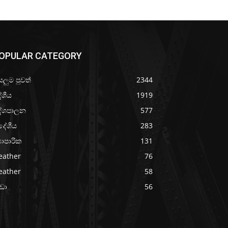
OPULAR CATEGORY
යලුම පුවත්
2344
ේශීය
1919
ේශපාලන
577
දේශීය
283
‍යාපාරික
131
eather
76
eather
58
රීඩා
56