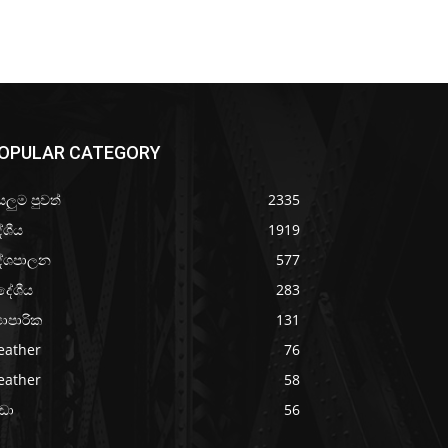
OPULAR CATEGORY
යලුම පුවත්
2335
ේශීය
1919
ේශපාලන
577
දේශීය
283
‍යාපාරික
131
eather
76
eather
58
රීඩා
56