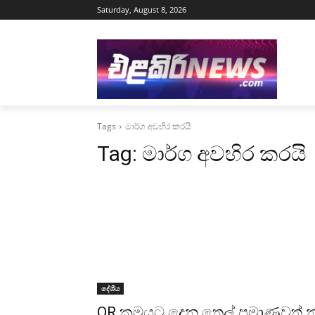
Saturday, August 8, 2026
Tags
මාර්ග අවහිර කරයි
Tag:
මාර්ග අවහිර කරයි
දේශීය
QR ක්‍රමයට දෙන තෙල් ප්‍රමාණවත් 