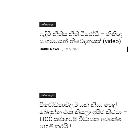
දේශපාලන
ඇදිරි නීතිය නීති විරෝධී – නීතිඥ
සංගමයෙන් නිවේදනයක් (video)
Elakiri News
-
July 8, 2022
දේශපාලන
විරෝධතාවලට යන නිසා තෙල්
බෙදන්න එපා කියලා අපිට කිව්වා –
LIOC සමාගමේ විධායක අධ්‍යක්ෂ
හෙළි කරයි !