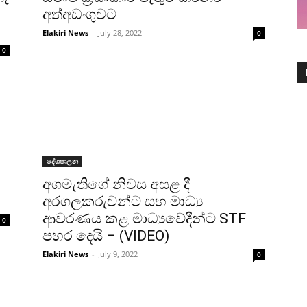
අත්අඩංගුවට
Elakiri News
-
July 28, 2022
0
0
දේශපාලන
අගමැතිගේ නිවස අසළ දී
අරගලකරුවන්ට සහ මාධ්‍ය
ආවරණය කළ මාධ්‍යවේදීන්ට STF
0
පහර දෙයි – (VIDEO)
Elakiri News
-
July 9, 2022
0