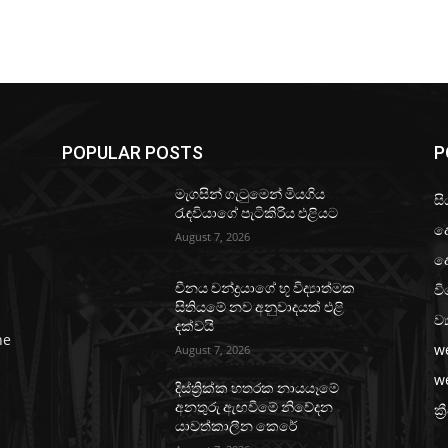
POPULAR POSTS
P
මැගසින් ගැටුමෙන් මියගිය
සි
රැඳවියාගේ පැටිකිරිය එළියට
ද
August 7, 2026
ද
වි
චීනය චන්ද්‍රයාගේ භූ විද්‍යාත්මක
සිතියමේ නව අනුවාදයක් එළි
ව්
දක්වයි
he
w
August 7, 2026
w
දිස්ත්‍රික්ක හතරක නායයෑමේ
අනතුරු ඇඟවීමේ නිවේදන
ක්‍
යාවත්කාලීන කෙරේ