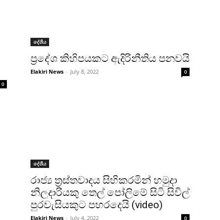
දේශීය
ප්‍රදේශ කිහිපයකට ඇදිරිනීතිය පනවයි
Elakiri News
-
July 8, 2022
0
0
දේශීය
රාජ්‍ය ත්‍රස්තවාදය සිහිකරමින් හමුදා
නිලදාරියකු තෙල් පෝලිමේ සිටි සිවිල්
පුරවැසියකුට පහරදෙයි (video)
Elakiri News
-
July 4, 2022
0