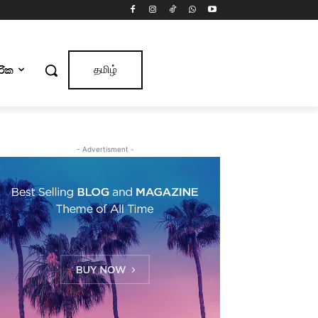
ාරික
தமிழ்
- Advertisment -