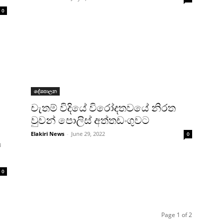
0
දේශපාලන
චැතම් විදියේ විරෝදතවයේ නිරත
වුවන් පොලිස් අත්තඩංගුවට
Elakiri News
-
June 29, 2022
0
ට
0
Page 1 of 2