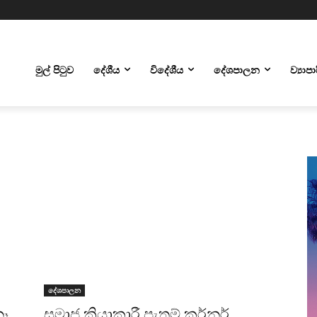
මුල් පිටුව
දේශීය
විදේශීය
දේශපාලන
ව්‍යාප
දේශපාලන
නෑ
සමාජ ක්‍රියාකාරී පැතුම් කර්නර්