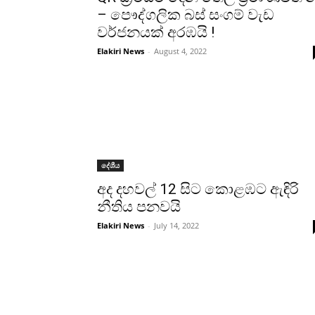
– පෞද්ගලික බස් සංගම් වැඩ
වර්ජනයක් අරඹයි !
Elakiri News
-
August 4, 2022
දේශීය
අද දහවල් 12 සිට කොළඹට ඇඳිරි
නීතිය පනවයි
Elakiri News
-
July 14, 2022