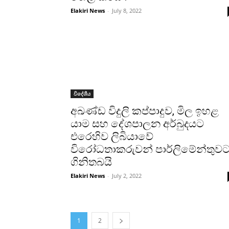
Elakiri News
-
July 8, 2022
විදේශීය
අඛණ්ඩ විදුලි කප්පාදුව, මිල ඉහළ
යාම සහ දේශපාලන අර්බුදයට
එරෙහිව ලිබියාවේ
විරෝධතාකරුවන් පාර්ලිමේන්තුව
ගිනිතබයි
Elakiri News
-
July 2, 2022
1
2