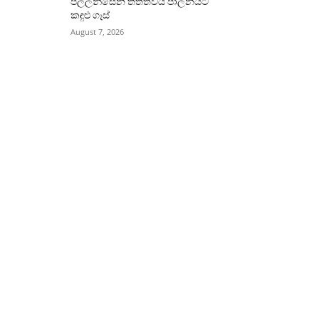
පල්ලන්සේන තත්ත්වය පාලනයට
කඳුළු ගෑස්
August 7, 2026