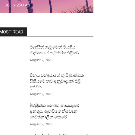
MOST READ
මැගසින් ගැටුමෙන් මියගිය
රැඳවියාගේ පැටිකිරිය එළියට
August 7, 2026
චීනය චන්ද්‍රයාගේ භූ විද්‍යාත්මක
සිතියමේ නව අනුවාදයක් එළි
දක්වයි
August 7, 2026
දිස්ත්‍රික්ක හතරක නායයෑමේ
අනතුරු ඇඟවීමේ නිවේදන
යාවත්කාලීන කෙරේ
August 7, 2026