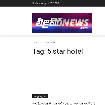
Friday, August 7, 2026
Tags
5 star hotel
Tag:
5 star hotel
සියලුම පුවත්
තරුපහේ හෝටල් පොහොට්ටු