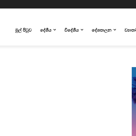
මුල් පිටුව
දේශීය
විදේශීය
දේශපාලන
ව්‍යාප