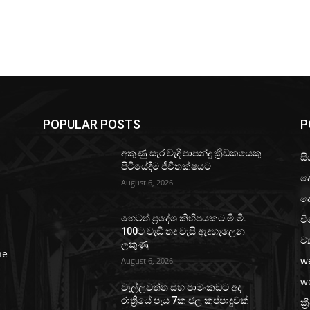
POPULAR POSTS
P
අකුණු සැර වැදී පාපන්දු ක්‍රීඩකයෙකු
සි
පිටියේදීම ජීවිතක්ෂයට
ද
August 6, 2026
ද
වි
හෙටත් ප්‍රදේශ කිහිපයකට මි.මී.
100ට වැඩි තද වැසි ඇදහැලෙන
ව්
ලකුණු
he
w
August 6, 2026
w
වැල්ලවත්ත සහ පාමංකඩට අද
රාත්‍රියේ පැය 7ක ජල කප්පාදුවක්
ක්‍