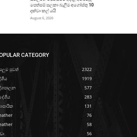
පෙත්සම් සලකා බැලීම අගෝස්තු 10
දක්වා කල් යයි
August 6, 2026
OPULAR CATEGORY
යලුම පුවත්
2322
ේශීය
1919
ේශපාලන
577
දේශීය
283
‍යාපාරික
131
eather
76
eather
58
රීඩා
56