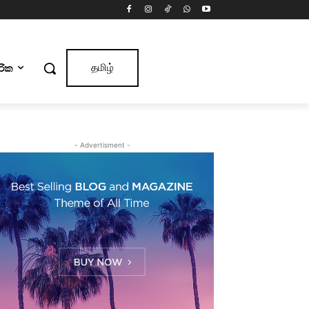
ාරික
தமிழ்
- Advertisment -