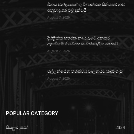
චීනය චන්ද්‍රයාගේ භූ විද්‍යාත්මක සිතියමේ නව
අනුවාදයක් එළි දක්වයි
August 7, 2026
දිස්ත්‍රික්ක හතරක නායයෑමේ අනතුරු
ඇඟවීමේ නිවේදන යාවත්කාලීන කෙරේ
August 7, 2026
පල්ලන්සේන තත්ත්වය පාලනයට කඳුළු ගෑස්
August 7, 2026
POPULAR CATEGORY
සියලුම පුවත්
2334