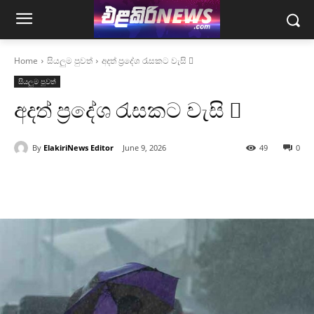
Home
සියලුම පුවත්
අදත් ප්‍රදේශ රැසකට වැසි ️
සියලුම පුවත්
අදත් ප්‍රදේශ රැසකට වැසි ️
By
ElakiriNews Editor
June 9, 2026
49
0