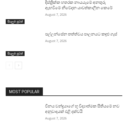
දිස්ත්‍රික්ක හතරක නායයෑමේ අනතුරු
ඇඟවීමේ නිවේදන යාවත්කාලීන කෙරේ
August 7, 2026
සියලුම පුවත්
පල්ලන්සේන තත්ත්වය පාලනයට කඳුළු ගෑස්
August 7, 2026
සියලුම පුවත්
MOST POPULAR
චීනය චන්ද්‍රයාගේ භූ විද්‍යාත්මක සිතියමේ නව
අනුවාදයක් එළි දක්වයි
August 7, 2026