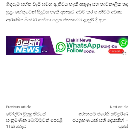
ගිගුරුම් සහිත වැසි සමඟ ඇතිවිය හැකි අකුණු සහ තාවකාලික තද
සුළං හේතුවෙන් සිදුවිය හැකි අනතුරු අවම කර ගැනීමට අවශ්‍ය
ආරක්ෂිත පියවර ගන්නා ලෙස ජනතාවට දැනුම් දී ඇත.
Previous article
Next article
මෝල්ටා මුහුදු තීරයේ
ඉරානයට එරෙහි සම්පූර්ණ
සංක්‍රමණික බෝට්ටුවක් පෙරළී
ජයග්‍රහණයක් සති දෙකකින් –
11ක් මරුට
ට්‍රම්ප්