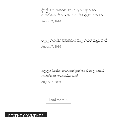
දිස්ත්‍රික්ක හතරක නායයෑමේ අනතුරු
ඇඟවීමේ නිවේදන යාවත්කාලීන කෙරේ
August 7, 2026
පල්ලන්සේන තත්ත්වය පාලනයට කඳුළු ගෑස්
August 7, 2026
පල්ලන්සේන නොසන්සුන්තාව පාලනයට
ආරක්ෂක අංශ සීරුවෙන්
August 7, 2026
Load more
RECENT COMMENTS