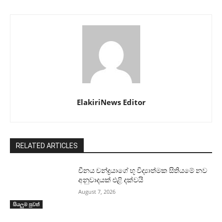
ElakiriNews Editor
RELATED ARTICLES
චීනය චන්ද්‍රයාගේ භූ විද්‍යාත්මක සිතියමේ නව
අනුවාදයක් එළි දක්වයි
August 7, 2026
සියලුම පුවත්