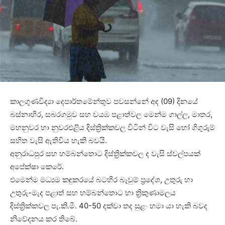
කාලගුණවිද්‍යා දෙපාර්තමේන්තුව පවසන්නේ අද (09) දිනයේ
බස්නාහිර, සබරගමුව සහ වයඹ පළාත්වල මෙන්ම ගාල්ල, මාතර,
මහනුවර හා නුවරඑළිය දිස්ත්‍රික්කවල විටින් විට වැසි හෝ ගිගුරුම්
සහිත වැසි ඇතිවිය හැකි බවයි.
අනුරාධපුර සහ හම්බන්තොට දිස්ත්‍රික්කවල ද වැසි ස්වල්පයක්
අපේක්ෂා කෙරේ.
එමෙන්ම මධ්‍යම කඳුකරයේ බටහිර බෑවුම් ප්‍රදේශ, උතුරු හා
උතුරු-මැද පළාත් සහ හම්බන්තොට හා ත්‍රිකුණාමලය
දිස්ත්‍රික්කවල පැ.කි.මී. 40-50 දක්වා තද සුළං හමා යා හැකි බවද
නිවේදනය කර තිබේ.