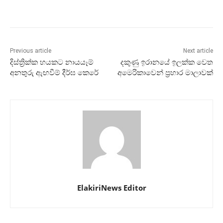
Previous article
Next article
දිස්ත්‍රික්ක හයකට නායයෑම්
දකුණු ඉරානයේ ඉලක්ක වෙත
අනතුරු ඇඟවීම් දීර්ඝ කෙරේ
අමෙරිකාවෙන් ප්‍රහාර මාලාවක්
ElakiriNews Editor