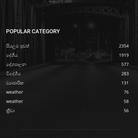
August 9, 2026
POPULAR CATEGORY
සියලුම පුවත්
2354
දේශීය
1919
දේශපාලන
577
විදේශීය
283
ව්‍යාපාරික
131
weather
76
weather
58
ක්‍රීඩා
56