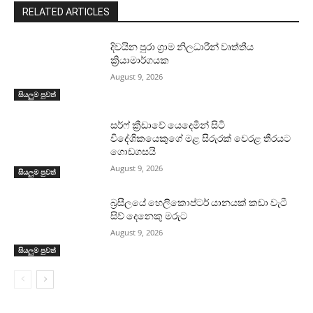
RELATED ARTICLES
දිවයින පුරා ග්‍රාම නිලධාරීන් වෘත්තීය
ක්‍රියාමාර්ගයක
August 9, 2026
සියලුම පුවත්
සර්ෆ් ක්‍රීඩාවේ යෙදෙමින් සිටි
විදේශිකයෙකුගේ මළ සිරුරක් වෙරළ තීරයට
ගොඩගසයි
August 9, 2026
සියලුම පුවත්
බ්‍රසීලයේ හෙලිකොප්ටර් යානයක් කඩා වැටී
සිව් දෙනෙකු මරුට
August 9, 2026
සියලුම පුවත්