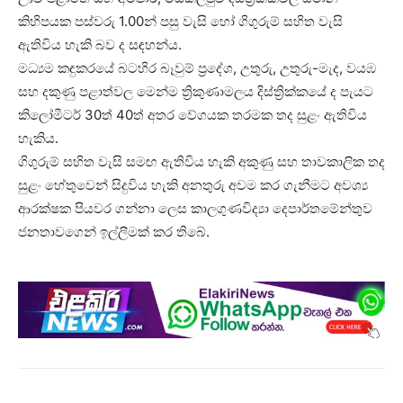
කිහිපයක පස්වරු 1.00න් පසු වැසි හෝ ගිගුරුම් සහිත වැසි
ඇතිවිය හැකි බව ද සඳහන්ය.
මධ්‍යම කඳුකරයේ බටහිර බෑවුම් ප්‍රදේශ, උතුරු, උතුරු-මැද, වයඹ
සහ දකුණු පළාත්වල මෙන්ම ත්‍රිකුණාමලය දිස්ත්‍රික්කයේ ද පැයට
කිලෝමීටර් 30ත් 40ත් අතර වේගයක තරමක තද සුළං ඇතිවිය
හැකිය.
ගිගුරුම් සහිත වැසි සමඟ ඇතිවිය හැකි අකුණු සහ තාවකාලික තද
සුළං හේතුවෙන් සිදුවිය හැකි අනතුරු අවම කර ගැනීමට අවශ්‍ය
ආරක්ෂක පියවර ගන්නා ලෙස කාලගුණවිද්‍යා දෙපාර්තමේන්තුව
ජනතාවගෙන් ඉල්ලීමක් කර තිබේ.