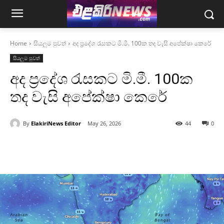
Home
සියලුම පුවත්
අද ප්‍රදේශ රැසකට මි.මී. 100ක තද වැසි අපේක්ෂා කෙරේ
සියලුම පුවත්
අද ප්‍රදේශ රැසකට මි.මී. 100ක
තද වැසි අපේක්ෂා කෙරේ
By
ElakiriNews Editor
May 26, 2026
44
0