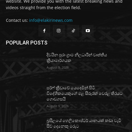
website. We provide you with the latest breaking news and
videos straight from the election field.
Contact us:
info@elakirinews.com
POPULAR POSTS
දිවයින පුරා ග්‍රාම නිලධාරීන් වෘත්තීය
ක්‍රියාමාර්ගයක
August 9, 2026
සර්ෆ් ක්‍රීඩාවේ යෙදෙමින් සිටි
විදේශිකයෙකුගේ මළ සිරුරක් වෙරළ තීරයට
ගොඩගසයි
August 9, 2026
බ්‍රසීලයේ හෙලිකොප්ටර් යානයක් කඩා වැටී
සිව් දෙනෙකු මරුට