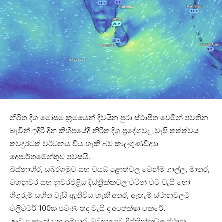
නිරිත දිග මෝසම ක්‍රමයෙන් දිවයින පුරා ස්ථාපිත වෙමින් පවතින
බැවින් ඉදිරි දින කිහිපයේදී නිරිත දිග ප්‍රදේශවල වැසි තත්ත්වය
තවදුරටත් වර්ධනය විය හැකි බව කාලගුණවිද්‍යා
දෙපාර්තමේන්තුව පවසයි.
බස්නාහිර, සබරගමුව සහ වයඹ පළාත්වල මෙන්ම ගාල්ල, මාතර,
මහනුවර සහ නුවරඑළිය දිස්ත්‍රික්කවල විටින් විට වැසි හෝ
ගිගුරුම් සහිත වැසි ඇතිවිය හැකි අතර, ඇතැම් ස්ථානවලට
මිලිමීටර් 100ක පමණ තද වැසි ද අපේක්ෂා කෙරේ.
ඌව පළාතේ සහ අම්පාර, මඩකලපුව දිස්ත්‍රික්කවල ස්ථාන