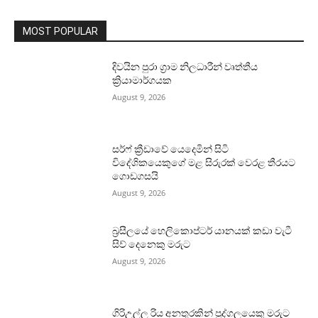
MOST POPULAR
දිවයින පුරා ග්‍රාම නිලධාරීන් වෘත්තීය
ක්‍රියාමාර්ගයක
August 9, 2026
සර්ෆ් ක්‍රීඩාවේ යෙදෙමින් සිටි
විදේශිකයෙකුගේ මළ සිරුරක් වෙරළ තීරයට
ගොඩගසයි
August 9, 2026
බ්‍රසීලයේ හෙලිකොප්ටර් යානයක් කඩා වැටී
සිව් දෙනෙකු මරුට
August 9, 2026
ගිරිඋල්ල රිය අනතුරකින් පුද්ගලයෙකු මරුට