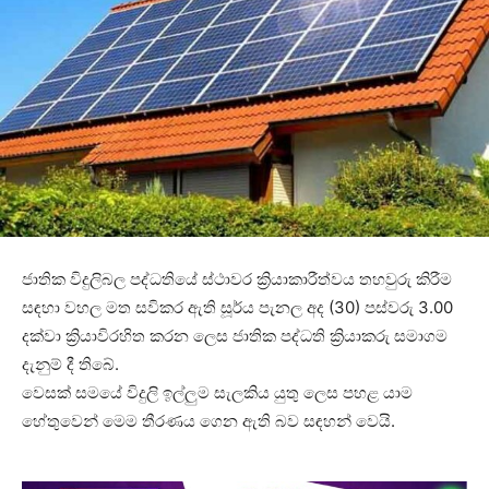
ජාතික විදුලිබල පද්ධතියේ ස්ථාවර ක්‍රියාකාරීත්වය තහවුරු කිරීම
සඳහා වහල මත සවිකර ඇති සූර්ය පැනල අද (30) පස්වරු 3.00
දක්වා ක්‍රියාවිරහිත කරන ලෙස ජාතික පද්ධති ක්‍රියාකරු සමාගම
දැනුම් දී තිබේ.
වෙසක් සමයේ විදුලි ඉල්ලුම සැලකිය යුතු ලෙස පහළ යාම
හේතුවෙන් මෙම තීරණය ගෙන ඇති බව සඳහන් වෙයි.