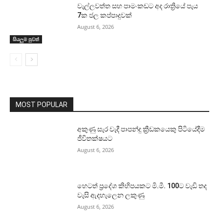
වැල්ලවත්ත සහ පාමංකඩට අද රාත්‍රියේ පැය
7ක ජල කප්පාදුවක්
August 6, 2026
සියලුම පුවත්
MOST POPULAR
අකුණු සැර වැදී පාපන්දු ක්‍රීඩකයෙකු පිටියේදීම
ජීවිතක්ෂයට
August 6, 2026
හෙටත් ප්‍රදේශ කිහිපයකට මි.මී. 100ට වැඩි තද
වැසි ඇදහැලෙන ලකුණු
August 6, 2026