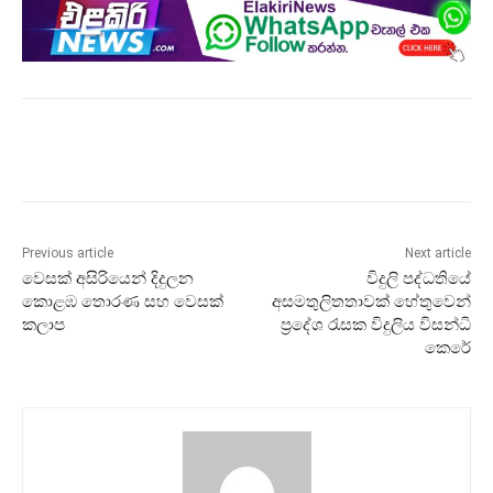
Previous article
Next article
වෙසක් අසිරියෙන් දිදුලන
විදුලි පද්ධතියේ
කොළඹ තොරණ සහ වෙසක්
අසමතුලිතතාවක් හේතුවෙන්
කලාප
ප්‍රදේශ රැසක විදුලිය විසන්ධි
කෙරේ