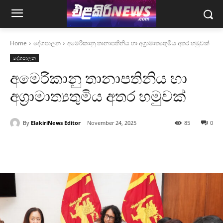
Home
දේශපාලන
අමෙරිකානු තානාපතිනිය හා අග්‍රාමාත්‍යතුමිය අතර හමුවක්
දේශපාලන
අමෙරිකානු තානාපතිනිය හා
අග්‍රාමාත්‍යතුමිය අතර හමුවක්
By
ElakiriNews Editor
November 24, 2025
85
0