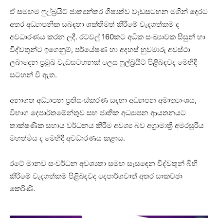
ඒ සමඟම ෆුල්බ්‍රයිට් ජාත්‍යන්තර ශිෂ්‍යත්ව වැඩසටහන මගින් දෙරට
අතර අධ්‍යාපනික සබඳතා ශක්තිමත් කිරීමේ වැදගත්කම ද
අවධාරණය කරන ලදී. රටවල් 160කට අධික සංඛ්‍යාවක සිසුන් හා
විද්වතුන්ට ඉගෙනුම්, පර්යේෂණ හා අදහස් හුවමාරු අවස්ථා
ලබාදෙන ප්‍රමුඛ වැඩසටහනක් ලෙස ෆුල්බ්‍රයිට් පිළිබඳවද මෙහිදී
සටහන් වී ඇත.
අනාගත අධ්‍යාපන ප්‍රතිසංස්කරණ සඳහා අධ්‍යාපන අමාත්‍යාංශය,
විභාග දෙපාර්තමේන්තුව සහ ජාතික අධ්‍යාපන ආයතනයට
තාක්ෂණික සහාය වර්ධනය කිරීම අවශ්‍ය බව අග්‍රාමාත්‍රී අමරසූරිය
මහත්මිය ද මෙහිදී අවධාරණය කළාය.
රටේ මානව සංවර්ධන අවශ්‍යතා සමඟ සැසඳෙන විද්වතුන් බිහි
කිරීමේ වැදගත්කම පිළිබඳවද දෙපාර්ශවාත් අතර සාකච්ඡා
කෙරිණි.