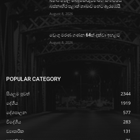
ඛනිජ තෙල් බෙදුම්කරුවන්ගේ සංගමයේ
බස්නාහිර පළාත් ශාඛාව හෙට ඇරඹෙයි
August 8, 2026
ඩෙංගු මරණ ගණන 64ක් දක්වා ඉහළට
August 8, 2026
POPULAR CATEGORY
සියලුම පුවත්
2344
දේශීය
1919
දේශපාලන
577
විදේශීය
283
ව්‍යාපාරික
131