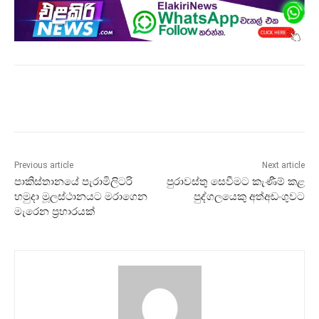
Previous article
Next article
පාකිස්තානයේ පැරාමිලිටරි
පුරාවස්තු සෙවීමට කැණීම් කළ
හමුදා මූලස්ථානයට මරාගෙන
පුද්ගලයෙකු අත්අඩංගුවට
මැරෙන ප්‍රහාරයක්