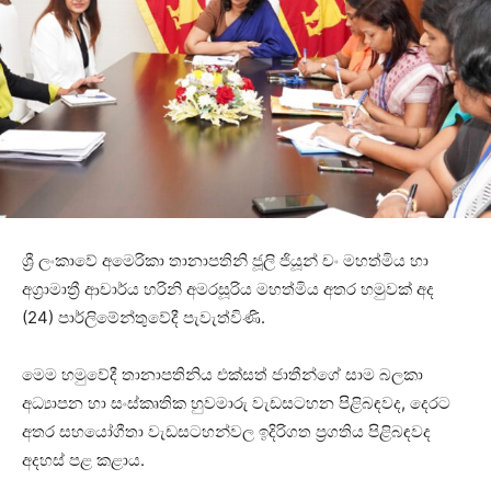
ශ්‍රී ලංකාවේ අමෙරිකා තානාපතිනි ජූලි ජියූන් චං මහත්මිය හා
අග්‍රාමාත්‍රී ආචාර්ය හරිනි අමරසූරිය මහත්මිය අතර හමුවක් අද
(24) පාර්ලිමේන්තුවේදී පැවැත්විණි.
මෙම හමුවේදී තානාපතිනිය එක්සත් ජාතීන්ගේ සාම බලකා
අධ්‍යාපන හා සංස්කෘතික හුවමාරු වැඩසටහන පිළිබඳවද, දෙරට
අතර සහයෝගීතා වැඩසටහන්වල ඉදිරිගත ප්‍රගතිය පිළිබඳවද
අදහස් පළ කළාය.