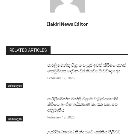
ElakiriNews Editor
RELATED ARTICLES
පාර්ලිමේන්තු විශ්‍රාම වැටුප් ඉවත් කිරීමේ පනත්
කෙටුම්පත දෙවන වර කියවීමේ විවාදය අද
February 17, 2026
දේශපාලන
පාර්ලිමේන්තු මන්ත්‍රී විශ්‍රාම වැටුප් අහෝසි
කිරීමට ආංශික අධීක්ෂණ කාරක සභාවේ
අනුමැතිය
February 12, 2026
දේශපාලන
උපරිමාධිකරණ තීන්දු රටේ යුක්තිය පිළිබිඹු