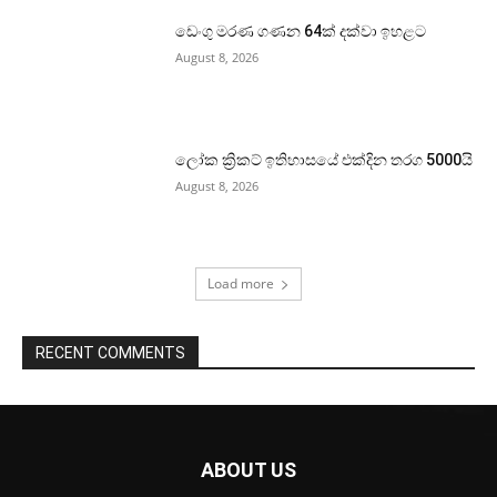
ඩෙංගු මරණ ගණන 64ක් දක්වා ඉහළට
August 8, 2026
ලෝක ක්‍රිකට් ඉතිහාසයේ එක්දින තරග 5000යි
August 8, 2026
Load more
RECENT COMMENTS
ABOUT US