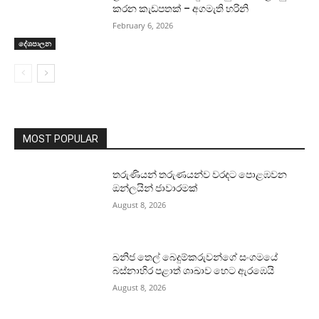
කරන කැඩපතක් – අගමැති හරිනි
February 6, 2026
දේශපාලන
MOST POPULAR
තරුණියන් තරුණයන්ව වරදට පොළඹවන
ඔන්ලයින් ජාවාරමක්
August 8, 2026
ඛනිජ තෙල් බෙදුම්කරුවන්ගේ සංගමයේ
බස්නාහිර පළාත් ශාඛාව හෙට ඇරඹෙයි
August 8, 2026