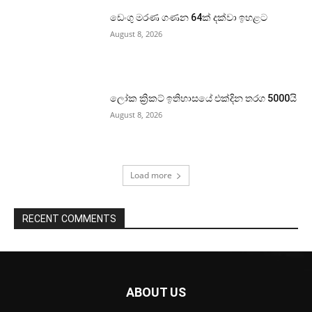
ඩෙංගු මරණ ගණන 64ක් දක්වා ඉහළට
August 8, 2026
ලෝක ක්‍රිකට් ඉතිහාසයේ එක්දින තරග 5000යි
August 8, 2026
Load more
RECENT COMMENTS
ABOUT US