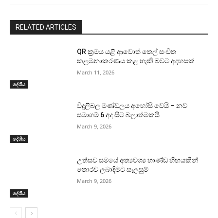
RELATED ARTICLES
QR ක්‍රමය යළි ආවොත් තෙල් සංචිත
කළමනාකරණය කළ හැකි බවට අදහසක්
March 11, 2026
දේශීය
විදුලිබල මණ්ඩලය අහෝසි වෙයි – නව
සමාගම් 6 අද සිට බලාත්මකයි
March 9, 2026
දේශීය
උත්සව සමයේ අත්‍යවශ්‍ය භාණ්ඩ හිඟයකින්
තොරව ලබාදීමට සැලසුම්
March 9, 2026
දේශීය