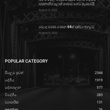
බස්නාහිර පළාත් ශාඛාව හෙට ඇරඹෙයි
August 8, 2026
ඩෙංගු මරණ ගණන 64ක් දක්වා ඉහළට
August 8, 2026
POPULAR CATEGORY
සියලුම පුවත්
2344
දේශීය
1919
දේශපාලන
577
විදේශීය
283
ව්‍යාපාරික
131
weather
76