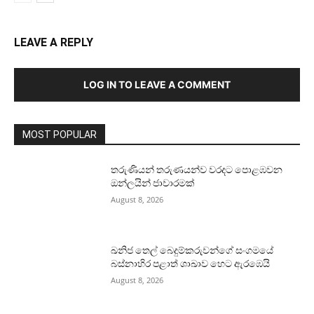
LEAVE A REPLY
LOG IN TO LEAVE A COMMENT
MOST POPULAR
තරුණියන් තරුණයන්ව වරදට පොළඹවන
ඔන්ලයින් ජාවාරමක්
August 8, 2026
ඛනිජ තෙල් බෙදුම්කරුවන්ගේ සංගමයේ
බස්නාහිර පළාත් ශාඛාව හෙට ඇරඹෙයි
August 8, 2026