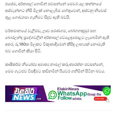
එසේම, අර්තාපල් ගොවීන් පවසන්නේ මෙවර යල කන්නයේ
අස්වැන්නට නිසි මිලක් නොලැබීම හේතුවෙන්, අස්වනු නිවෙස්
තුළ ගොඩගසා ගැනීමට සිදුව ඇති බවයි.
වර්තමානයේ වැලිමඩ, ඌව පරණගම, බෝගහකුඹුර සහ
බොරලන්ද ප්‍රදේශවලින් අර්තාපල් වෙළෙඳපොළට ලැබෙමින් ඇති
අතර, රු.160ක මිලකට විකුණාදීමෙන් කිසිඳු ලාභයක් නොමැති
බව ගොවීන් කියා සිටී.
කෘෂිකර්ම නියෝජ්‍ය අමාත්‍ය නාමල් කරුණාරත්න පවසන්නේ,
මෙම ගැටළුව විසඳීමට කඩිනමින් පියවර ගනිමින් සිටින බවය.