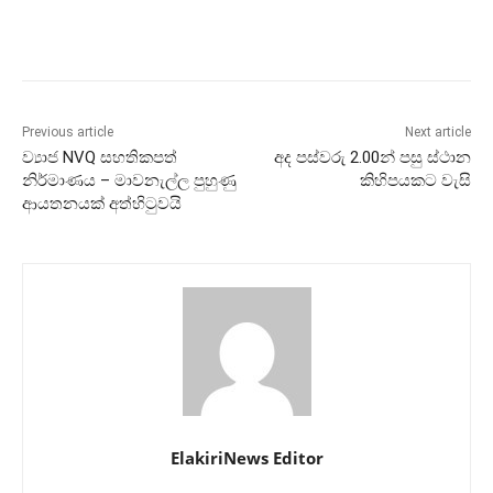
Previous article
Next article
ව්‍යාජ NVQ සහතිකපත්
අද පස්වරු 2.00න් පසු ස්ථාන
නිර්මාණය – මාවනැල්ල පුහුණු
කිහිපයකට වැසි
ආයතනයක් අත්හිටුවයි
ElakiriNews Editor