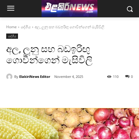
Home
දේශීය
අල, ලූනු සහ බඩඉරිඟු ගොවීන්ගෙන් මැසිවිලි
දේශීය
අල, ලූනු සහ බඩඉරිඟු
ගොවීන්ගෙන් මැසිවිලි
By
ElakiriNews Editor
November 4, 2025
110
0