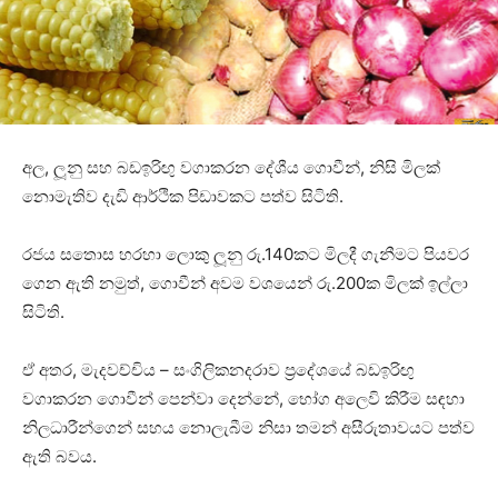
අල, ලූනු සහ බඩඉරිඟු වගාකරන දේශීය ගොවීන්, නිසි මිලක්
නොමැතිව දැඩි ආර්ථික පිඩාවකට පත්ව සිටිති.
රජය සතොස හරහා ලොකු ලූනු රු.140කට මිලදී ගැනීමට පියවර
ගෙන ඇති නමුත්, ගොවීන් අවම වශයෙන් රු.200ක මිලක් ඉල්ලා
සිටිති.
ඒ අතර, මැදවච්චිය – සංගිලිකනදරාව ප්‍රදේශයේ බඩඉරිඟු
වගාකරන ගොවීන් පෙන්වා දෙන්නේ, භෝග අලෙවි කිරීම සඳහා
නිලධාරීන්ගෙන් සහය නොලැබීම නිසා තමන් අසීරුතාවයට පත්ව
ඇති බවය.