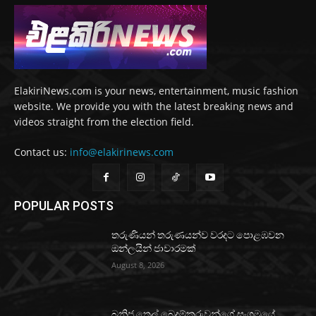
ElakiriNews.com is your news, entertainment, music fashion
website. We provide you with the latest breaking news and
videos straight from the election field.
Contact us:
info@elakirinews.com
POPULAR POSTS
තරුණියන් තරුණයන්ව වරදට පොළඹවන
ඔන්ලයින් ජාවාරමක්
August 8, 2026
ඛනිජ තෙල් බෙදුම්කරුවන්ගේ සංගමයේ