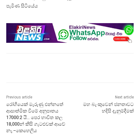
පැමිණ සිටියේය
Previous article
Next article
රෝගියෙක් මැරුණු එන්නතේ
මහ බැංකුවෙන් ජනතාවට
ආසාත්මික වීමේ අනුපාතය
හදිසි දැනුම්දීමක්
17000:2 යි… පෙර භාවිත කල
18,000න් කිසි ගැටළුවක් ආවේ
නෑ.–කෙහෙලිය