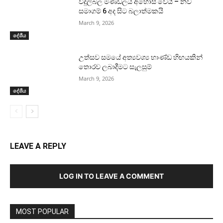
විදුලිබල මණ්ඩලය අහෝසි වෙයි – නව
සමාගම් 6 අද සිට බලාත්මකයි
March 9, 2026
දේශීය
උත්සව සමයේ අත්‍යවශ්‍ය භාණ්ඩ හිඟයකින්
තොරව ලබාදීමට සැලසුම්
March 9, 2026
දේශීය
LEAVE A REPLY
LOG IN TO LEAVE A COMMENT
MOST POPULAR