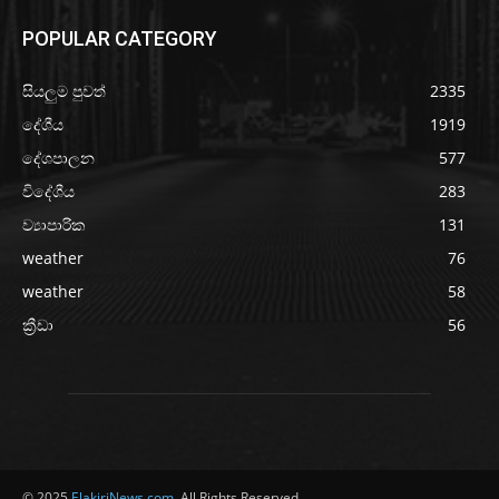
POPULAR CATEGORY
සියලුම පුවත්
2335
දේශීය
1919
දේශපාලන
577
විදේශීය
283
ව්‍යාපාරික
131
weather
76
weather
58
ක්‍රීඩා
56
© 2025
ElakiriNews.com
. All Rights Reserved.