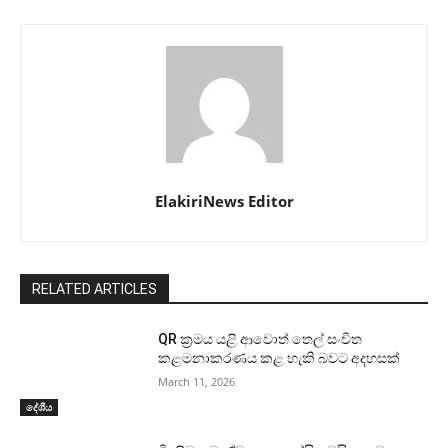
ElakiriNews Editor
RELATED ARTICLES
QR ක්‍රමය යළි ආවොත් තෙල් සංචිත
කළමනාකරණය කළ හැකි බවට අදහසක්
March 11, 2026
දේශීය