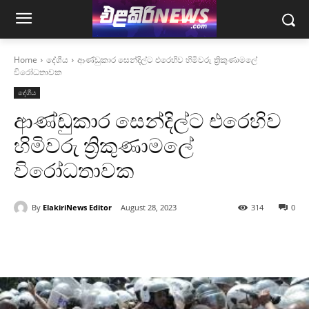
Home
දේශීය
ආණ්ඩුකාර සෙන්දිල්ට එරෙහිව හිමිවරු ත්‍රිකුණාමලේ
විරෝධතාවක
දේශීය
ආණ්ඩුකාර සෙන්දිල්ට එරෙහිව
හිමිවරු ත්‍රිකුණාමලේ
විරෝධතාවක
By
ElakiriNews Editor
August 28, 2023
314
0