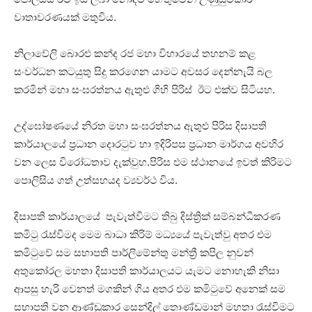
වාතාවරණයක් මතුවිය.
නිලාවේලි බොරළු කන්ද රජ මහා විහාරයේ තහනම් කළ
සංවර්ධන කටයුතු සිදු කරගෙන යාමට අවසර දෙන්නැයි බල
කරමින් මහා සංඝරත්නය ඇතුළු ගිහි පිරිස් ඊට එක්ව සිටියහ.
උද්ඝෝෂණයේ නිරත මහා සංඝරත්නය ඇතුළු පිරිස දිසාපති
කාර්යාලයේ ප්‍රධාන දොරටුව හා ඉදිරිපස ප්‍රධාන මාර්ගය අවහිර
වන ලෙස විරෝධතාව දැක්වුහ.පිරිස එම ස්ථානයේ ඉවත් කිරිමට
පොලිසිය ගත් උත්සහයද ව්‍යවර්ථ විය.
දිසාපති කාර්යාලයේ පැවැත්විමට තිබු දිස්ත්‍රික් සම්බන්ධීකරණ
කමිටු රැස්විමද මෙම බාධා කිරිම් මධ්‍යයේ පැවැත්වු අතර එම
කමිටුවේ සම සභාපති පාර්ලිමේන්තු මන්ත්‍රී කපිල නුවන්
අතුකෝරල මහතා දිසාපති කාර්යාලයට යැමට නොහැකි නිසා
ආපසු හැරි වෙනත් මගකින් ගිය අතර එම කමිටුවේ අනෙක් සම
සභාපති වන ආණ්ඩුකාර සෙන්දිල් තොණ්ඩමාන් මහතා රැස්විමට