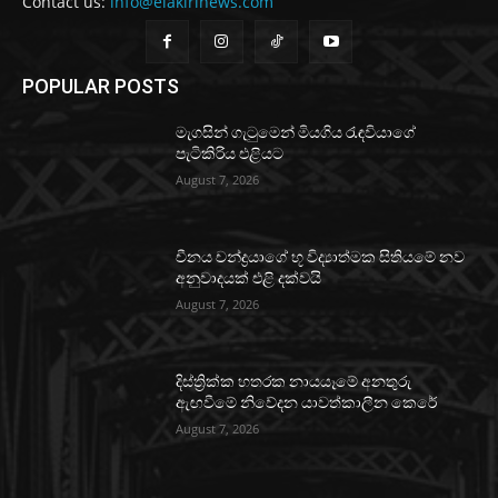
Contact us:
info@elakirinews.com
POPULAR POSTS
මැගසින් ගැටුමෙන් මියගිය රැඳවියාගේ
පැටිකිරිය එළියට
August 7, 2026
චීනය චන්ද්‍රයාගේ භූ විද්‍යාත්මක සිතියමේ නව
අනුවාදයක් එළි දක්වයි
August 7, 2026
දිස්ත්‍රික්ක හතරක නායයෑමේ අනතුරු
ඇඟවීමේ නිවේදන යාවත්කාලීන කෙරේ
August 7, 2026