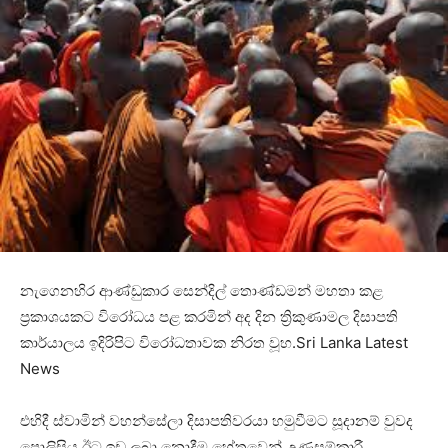
නැගෙනහිර ආණ්ඩුකාර සෙන්දිල් තොණ්ඩමන් මහතා කළ
ප්‍රකාශයකට විරෝධය පළ කරමින් අද දින ත්‍රිකුණාමල දිසාපති
කාර්යාලය ඉදිරිපිට විරෝධතාවක නිරත වූහ.Sri Lanka Latest
News
එහිදී ස්වාමින් වහන්සේලා දිසාපතිවරයා හමුවීමට සූදානම් වුවද
පොලිසිය ඊට ඉඩ ලබා නොදීම හේතුවෙන් උණුසුම්කාරී