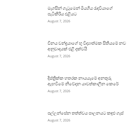
මැගසින් ගැටුමෙන් මියගිය රැඳවියාගේ
පැටිකිරිය එළියට
August 7, 2026
චීනය චන්ද්‍රයාගේ භූ විද්‍යාත්මක සිතියමේ නව
අනුවාදයක් එළි දක්වයි
August 7, 2026
දිස්ත්‍රික්ක හතරක නායයෑමේ අනතුරු
ඇඟවීමේ නිවේදන යාවත්කාලීන කෙරේ
August 7, 2026
පල්ලන්සේන තත්ත්වය පාලනයට කඳුළු ගෑස්
August 7, 2026