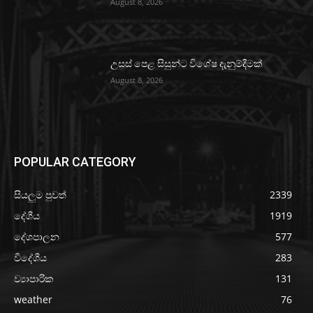
August 8, 2026
උසස් පෙළ සිසුන්ට විශේෂ දැනුම්දීමක්
August 8, 2026
POPULAR CATEGORY
සියලුම පුවත්
2339
දේශීය
1919
දේශපාලන
577
විදේශීය
283
ව්‍යාපාරික
131
weather
76