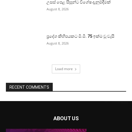
උසස් පෙළ සිසුන්ට විශේෂ දැනුම්දීමක්
August 8, 2026
ප්‍රදේශ කිහිපයකට මි.මී. 75 ඉක්ම වූ වැසි
August 8, 2026
Load more
RECENT COMMENTS
ABOUT US