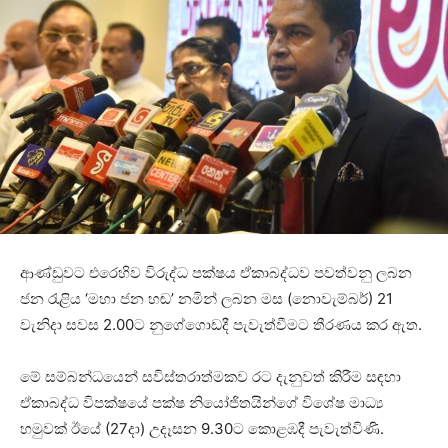
ආණ්ඩුවට එරෙහිව විරුද්ධ පක්ෂය ඒකාබද්ධව පවත්වනු ලබන
ජන රැළිය ‘මහා ජන හඬ’ නමින් ලබන මස (නොවැම්බර්) 21
වැනිදා සවස 2.00ට නුගේගොඩදී පැවැත්වීමට තීරණය කර ඇත.
මේ සම්බන්ධයෙන් සවිස්තරාත්මකව රට දැනුවත් කිරීම සඳහා
ඒකාබද්ධ විපක්ෂයේ පක්ෂ නියෝජිතයින්ගේ විශේෂ මාධ්‍ය
හමුවක් ඊයේ (27දා) උදෑසන 9.30ට කොළඹදී පැවැත්විණි.