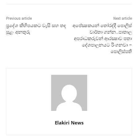
Previous article
Next article
ප්‍රදේශ කිහිපයකට වැසි සහ තද
අපේක්‍ෂකයන් තෝරද්දී පොලිස්
සුළං අනතුරු
වාර්තා ගන්න…පාතාල
අපරාධකරුවන් ආරක්‍ෂාව පතා
දේශපාලනයට රිංගනවා –
පොලිස්පති
Elakiri News