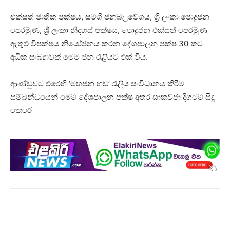
එක්සත් ජාතික පක්ෂය, සමගි ජනබලවේගය, ශ්‍රී ලංකා පොදුජන
පෙරමුණ, ශ්‍රී ලංකා නිදහස් පක්ෂය, පොදුජන එක්සත් පෙරමුණ
ඇතුළු විපක්ෂය නියෝජනය කරන දේශපාලන පක්ෂ 30 කට
අධික සංඛ්‍යාවක් මෙම ජන රැළියට එක් විය.
ආණ්ඩුවට එරෙහි ‘මහජන හඬ’ රැලිය සංවිධානය කිරීම
සම්බන්ධයෙන් මෙම දේශපාලන පක්ෂ අතර සාකච්ඡා දිගටම සිදු
කෙරේ