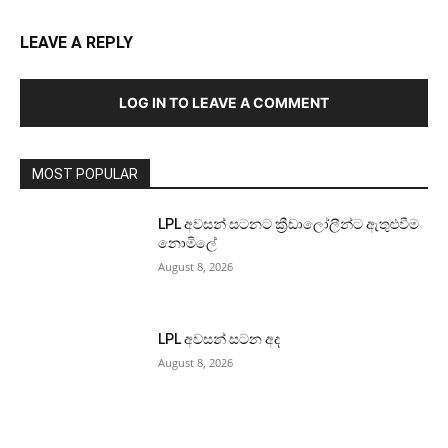
LEAVE A REPLY
LOG IN TO LEAVE A COMMENT
MOST POPULAR
LPL අවසන් සටනට ක්‍රීඩාලෝලීන්ට ඇතුළුවීම
නොමිලේ
August 8, 2026
LPL අවසන් සටන අද
August 8, 2026