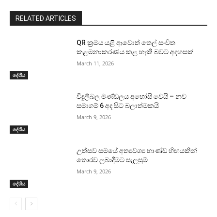
RELATED ARTICLES
QR ක්‍රමය යළි ආවොත් තෙල් සංචිත
කළමනාකරණය කළ හැකි බවට අදහසක්
March 11, 2026
දේශීය
විදුලිබල මණ්ඩලය අහෝසි වෙයි – නව
සමාගම් 6 අද සිට බලාත්මකයි
March 9, 2026
දේශීය
උත්සව සමයේ අත්‍යවශ්‍ය භාණ්ඩ හිඟයකින්
තොරව ලබාදීමට සැලසුම්
March 9, 2026
දේශීය