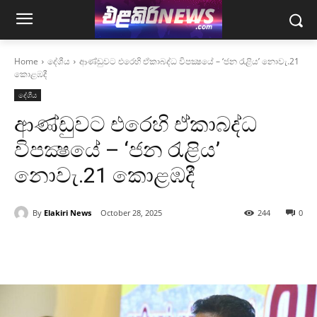
Home
දේශීය
ආණ්ඩුවට එරෙහි ඒකාබද්ධ විපක්‍ෂයේ – ‘ජන රැළිය’ නොවැ.21
කොළඹදී
දේශීය
ආණ්ඩුවට එරෙහි ඒකාබද්ධ
විපක්‍ෂයේ – ‘ජන රැළිය’
නොවැ.21 කොළඹදී
By
Elakiri News
October 28, 2025
244
0