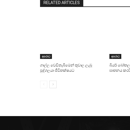
RELATED ARTICLES
අපරාධ
අපරාධ
ගාල්ල වෙඩිතැබීමෙන් තුවාල ලැබූ
බියර් බෝතලය
පුද්ගලයා ජීවිතක්ෂයට
ඝාතනය කරය