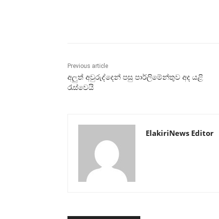
Share
Previous article
අලුත් අවුරුද්දෙන් පසු පාර්ලිමේන්තුව අද යළි
රැස්වෙයි
ElakiriNews Editor