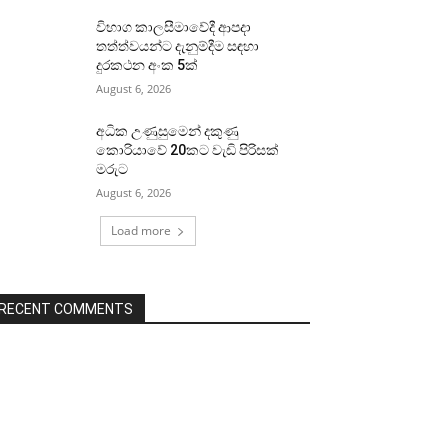
විභාග කාලසීමාවේදී ආපදා
තත්ත්වයන්ට දැනුම්දීම සඳහා
දුරකථන අංක 5ක්
August 6, 2026
අධික උණුසුමෙන් දකුණු
කොරියාවේ 20කට වැඩි පිරිසක්
මරුට
August 6, 2026
Load more
RECENT COMMENTS