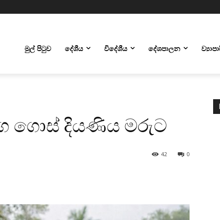
මුල් පිටුව
දේශීය
විදේශීය
දේශපාලන
ව්‍යාප
ිග ගොස් දියණිය මරුට
42
0