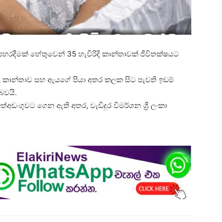
පහරදීමක් හේතුවෙන් 35 හැවිරිදි කාන්තාවක් ජීවිතක්ෂයට
ළ කාන්තාව සහ ඇයගේ පියා අතර කලක සිට පැවති ඉඩම්
බවයි.
ත්අඩංගුවට ගෙන ඇති අතර, වැඩිදුර විමර්ශන ශ්‍රී ලංකා