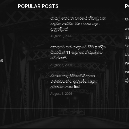
POPULAR POSTS
P
පාසල් තෙවන වාරයේ නිවාඩු සහ
සි
නැවත ආරම්භ වන දිනය ගැන
ද
දැනුම්දීමක්
August 6, 2026
ද
වි
අනතුරට පත් යාත්‍රාවේ සිටි ඉන්දීය
ධීවරයින් 11 දෙනාම නිරුපද්‍රිතව
ව්
බේරාගනී
he
w
August 6, 2026
w
විභාග කාලසීමාවේදී ආපදා
ක්‍
තත්ත්වයන්ට දැනුම්දීම සඳහා
දුරකථන අංක 5ක්
August 6, 2026