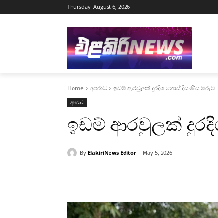
Thursday, August 6, 2026
Home
අපරාධ
ඉඩම් ආරවුලක් දුරදිග ගොස් දියණිය මරුට
අපරාධ
ඉඩම් ආරවුලක් දුරද
By
ElakiriNews Editor
May 5, 2026
Share