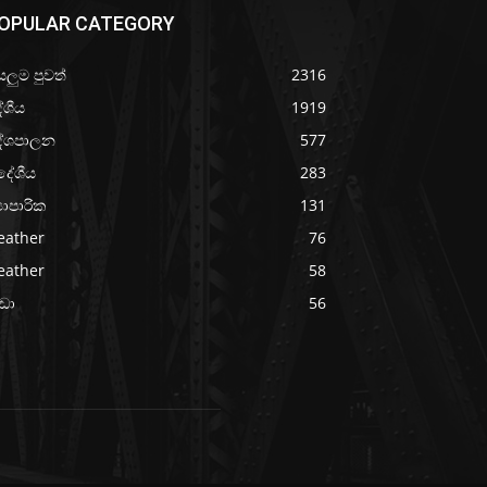
OPULAR CATEGORY
යලුම පුවත්
2316
ේශීය
1919
ේශපාලන
577
දේශීය
283
‍යාපාරික
131
eather
76
eather
58
රීඩා
56