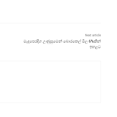
Next article
මැදපෙරදිග උණුසුමෙන් බොරතෙල් මිල 6%කින්
ඉහළට