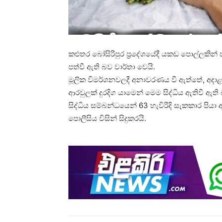
කළුතර බෝසිරිපුර ප්‍රදේශයේදී යකඩ පොල්ලකින් 
පත්වී ඇති බව වාර්තා වෙයි.
මූලික විමර්ශනවලදී අනාවරණය වී ඇත්තේ, අදා
ආරවුලක් දුරදිග යාමෙන් මෙම සිද්ධිය ඇතිවී ඇති 
සිද්ධිය සම්බන්ධයෙන් 63 හැවිරිදි සැකකාර පියා අ
පොලීසිය විසින් සිදුකරයි.