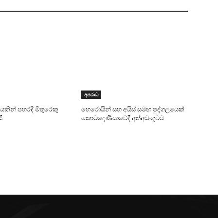
අපරාධ
කින් පහරදී මිතුරෙකු
හෙරොයින් සහ අයිස් සමඟ පුද්ගලයෙක්
ි
කොටදෙණියාවේදී අත්අඩංගුවට