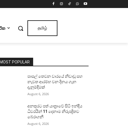
ාරික
தமிழ்
MOST POPULAR
පාසල් තෙවන වාරයේ නිවාඩු සහ
නැවත ආරම්භ වන දිනය ගැන
දැනුම්දීමක්
August 6, 2026
අනතුරට පත් යාත්‍රාවේ සිටි ඉන්දීය
ධීවරයින් 11 දෙනාම නිරුපද්‍රිතව
බේරාගනී
August 6, 2026