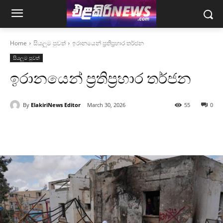
Home
සියලුම පුවත්
ඉරානයෙන් ප්‍රතිප්‍රහාර තර්ජන
සියලුම පුවත්
ඉරානයෙන් ප්‍රතිප්‍රහාර තර්ජන
By
ElakiriNews Editor
March 30, 2026
55
0