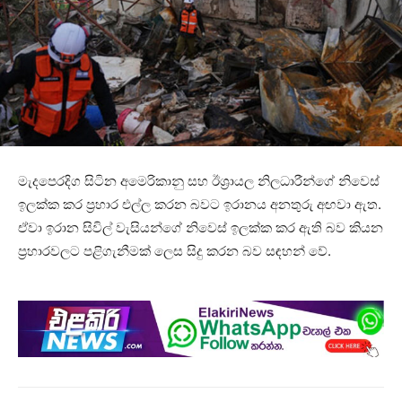
මැදපෙරදිග සිටින අමෙරිකානු සහ ඊශ්‍රායල නිලධාරීන්ගේ නිවෙස්
ඉලක්ක කර ප්‍රහාර එල්ල කරන බවට ඉරානය අනතුරු අඟවා ඇත.
ඒවා ඉරාන සිවිල් වැසියන්ගේ නිවෙස් ඉලක්ක කර ඇති බව කියන
ප්‍රහාරවලට පළිගැනීමක් ලෙස සිදු කරන බව සඳහන් වේ.