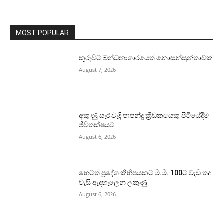
MOST POPULAR
කුරුවිට බන්ධනාගාරයේත් නොසන්සුන්තාවක්
August 7, 2026
අකුණු සැර වැදී පාපන්දු ක්‍රීඩකයෙකු පිටියේදීම
ජීවිතක්ෂයට
August 6, 2026
හෙටත් ප්‍රදේශ කිහිපයකට මි.මී. 100ට වැඩි තද
වැසි ඇදහැලෙන ලකුණු
August 6, 2026