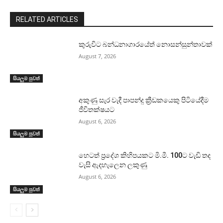
RELATED ARTICLES
කුරුවිට බන්ධනාගාරයේත් නොසන්සුන්තාවක්
August 7, 2026
සියලුම පුවත්
අකුණු සැර වැදී පාපන්දු ක්‍රීඩකයෙකු පිටියේදීම
ජීවිතක්ෂයට
August 6, 2026
සියලුම පුවත්
හෙටත් ප්‍රදේශ කිහිපයකට මි.මී. 100ට වැඩි තද
වැසි ඇදහැලෙන ලකුණු
August 6, 2026
සියලුම පුවත්