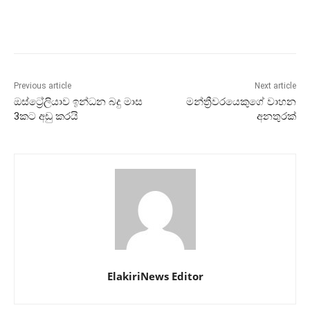
Previous article
Next article
ඔස්ට්‍රේලියාව ඉන්ධන බදු මාස
මන්ත්‍රීවරයෙකුගේ වාහන
3කට අඩු කරයි
අනතුරක්
ElakiriNews Editor