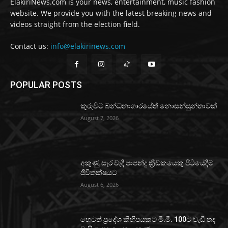
ElakiriNews.com is your news, entertainment, music fashion
website. We provide you with the latest breaking news and
videos straight from the election field.
Contact us:
info@elakirinews.com
POPULAR POSTS
කුරුවිට බන්ධනාගාරයේත් නොසන්සුන්තාවක්
August 7, 2026
අකුණු සැර වැදී පාපන්දු ක්‍රීඩකයෙකු පිටියේදීම
ජීවිතක්ෂයට
August 6, 2026
හෙටත් ප්‍රදේශ කිහිපයකට මි.මී. 100ට වැඩි තද