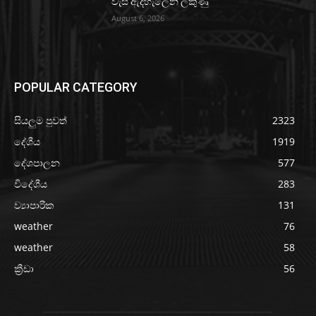
වැසි ඇදහැලෙන ලකුණු
August 6, 2026
POPULAR CATEGORY
සියලුම පුවත්
2323
දේශීය
1919
දේශපාලන
577
විදේශීය
283
ව්‍යාපාරික
131
weather
76
weather
58
ක්‍රීඩා
56