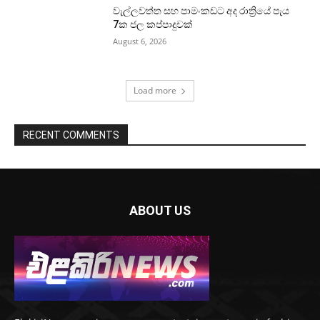
වැල්ලවත්ත සහ පාමංකඩට අද රාත්‍රියේ පැය
7ක ජල කප්පාදුවක්
August 6, 2026
Load more
RECENT COMMENTS
ABOUT US