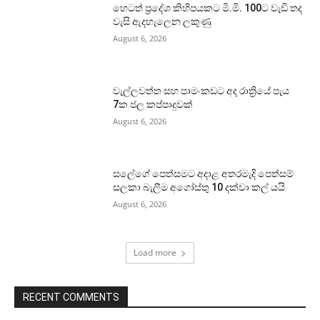
හෙටත් ප්‍රදේශ කිහිපයකට මි.මී. 100ට වැඩි තද
වැසි ඇදහැලෙන ලකුණු
August 6, 2026
වැල්ලවත්ත සහ පාමංකඩට අද රාත්‍රියේ පැය
7ක ජල කප්පාදුවක්
August 6, 2026
සලේගේ පෙත්සමට අදාළ අතරමැදි පෙත්සම්
සලකා බැලීම අගෝස්තු 10 දක්වා කල් යයි
August 6, 2026
Load more
RECENT COMMENTS