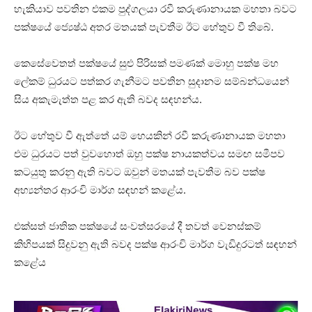
හැකියාව පවතින එකම පුද්ගලයා රවී කරුණානායක මහතා බවට
පක්ෂයේ ජ්‍යෙෂ්ඨ අතර මතයක් පැවතීම ඊට හේතුව වී තිබේ.
කෙසේවෙතත් පක්ෂයේ සුළු පිරිසක් පමණක් මොහු පක්ෂ මහ
ලේකම් ධුරයට පත්කර ගැනීමට පවතින සුදානම සම්බන්ධයෙන්
සිය අකැමැත්ත පළ කර ඇති බවද සඳහන්ය.
ඊට හේතුව වී ඇත්තේ යම් හෙයකින් රවී කරුණානායක මහතා
එම ධුරයට පත් වුවහොත් ඔහු පක්ෂ නායකත්වය සමඟ සමීපව
කටයුතු කරනු ඇති බවට ඔවුන් මතයක් පැවතීම බව පක්ෂ
අභ්‍යන්තර ආරංචි මාර්ග සඳහන් කළේ‍ය.
එක්සත් ජාතික පක්ෂයේ සංවත්සරයේ දී තවත් වෙනස්කම්
කිහිපයක් සිදුවනු ඇති බවද පක්ෂ ආරංචි මාර්ග වැඩිදුරටත් සඳහන්
කළේය