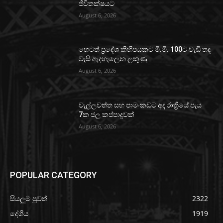
ජීවිතක්ෂයට
August 6, 2026
හෙටත් ප්‍රදේශ කිහිපයකට මි.මී. 100ට වැඩි තද
වැසි ඇදහැලෙන ලකුණු
August 6, 2026
වැල්ලවත්ත සහ පාමංකඩට අද රාත්‍රියේ පැය
7ක ජල කප්පාදුවක්
August 6, 2026
POPULAR CATEGORY
සියලුම පුවත්
2322
දේශීය
1919