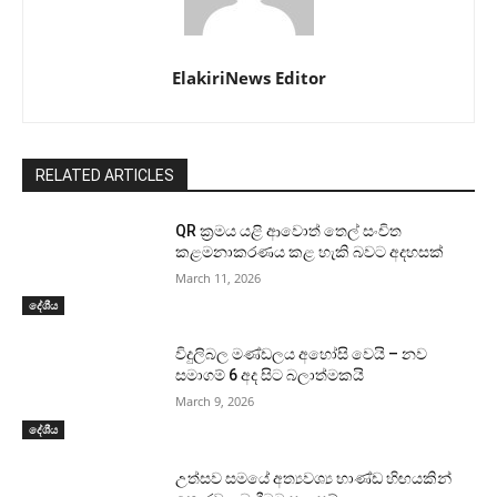
ElakiriNews Editor
RELATED ARTICLES
QR ක්‍රමය යළි ආවොත් තෙල් සංචිත
කළමනාකරණය කළ හැකි බවට අදහසක්
March 11, 2026
දේශීය
විදුලිබල මණ්ඩලය අහෝසි වෙයි – නව
සමාගම් 6 අද සිට බලාත්මකයි
March 9, 2026
දේශීය
උත්සව සමයේ අත්‍යවශ්‍ය භාණ්ඩ හිඟයකින්