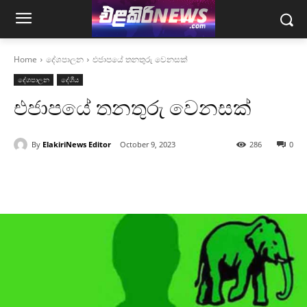
Home
දේශපාලන
එජාපයේ තනතුරු වෙනසක්
දේශපාලන
දේශීය
එජාපයේ තනතුරු වෙනසක්
By
ElakiriNews Editor
October 9, 2023
286
0