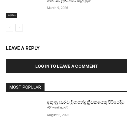
තොරව ලබාදීමට සැලසුම්
March 9, 2026
දේශීය
LEAVE A REPLY
LOG IN TO LEAVE A COMMENT
MOST POPULAR
අකුණු සැර වැදී පාපන්දු ක්‍රීඩකයෙකු පිටියේදීම
ජීවිතක්ෂයට
August 6, 2026