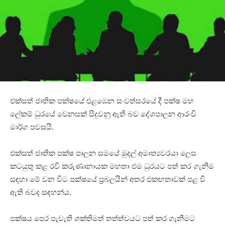
එක්සත් ජාතික පක්ෂයේ එළඹෙන සංවත්සරයේ දී පක්ෂ මහ
ලේකම් ධුරයේ වෙනසක් සිදුවනු ඇති බව දේශපාලන ආරංචි
මාර්ග පවසයි.
එක්සත් ජාතික පක්ෂ පාලන සමයේ මුදල් අමාත්‍යවරයා ලෙස
කටයුතු කළ රවී කරුණානායක මහතා එම ධුරයට පත් කර ගැනීම
සඳහා මේ වන විට පක්ෂයේ ප්‍රබලයින් අතර එකඟතාවක් පළ වී
ඇති බවද සඳහන්ය.
පක්ෂය පෙර පැවැති ශක්තිමත් තත්ත්වයට පත් කර ගැනීමට