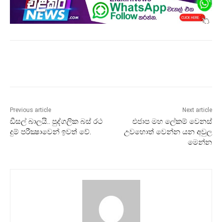
Previous article
Next article
ඩීසල් බාලයි.. පුද්ගලික බස් රථ
එජාප මහ ලේකම් වෙනස්
දුම් පරීක්‍ෂාවෙන් ඉවත් වේ.
උවහොත් වෙන්න යන අවුල
මෙන්න