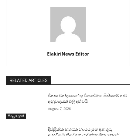
ElakiriNews Editor
RELATED ARTICLES
චීනය චන්ද්‍රයාගේ භූ විද්‍යාත්මක සිතියමේ නව
අනුවාදයක් එළි දක්වයි
August 7, 2026
සියලුම පුවත්
දිස්ත්‍රික්ක හතරක නායයෑමේ අනතුරු
ඇඟවීමේ නිවේදන යාවත්කාලීන කෙරේ