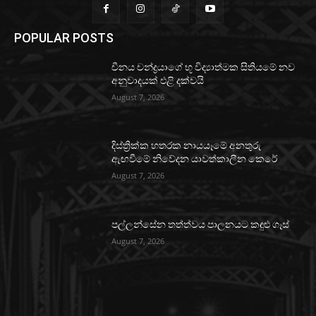
POPULAR POSTS
චීනය චන්ද්‍රයාගේ භූ විද්‍යාත්මක සිතියමේ නව
අනුවාදයක් එළි දක්වයි
August 7, 2026
දිස්ත්‍රික්ක හතරක නායයෑමේ අනතුරු
ඇඟවීමේ නිවේදන යාවත්කාලීන කෙරේ
August 7, 2026
පල්ලන්සේන තත්ත්වය පාලනයට කඳුළු ගෑස්
August 7, 2026