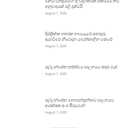
චීනය චන්ද්‍රයාගේ භූ විද්‍යාත්මක සිතියමේ නව
අනුවාදයක් එළි දක්වයි
August 7, 2026
දිස්ත්‍රික්ක හතරක නායයෑමේ අනතුරු
ඇඟවීමේ නිවේදන යාවත්කාලීන කෙරේ
August 7, 2026
පල්ලන්සේන තත්ත්වය පාලනයට කඳුළු ගෑස්
August 7, 2026
පල්ලන්සේන නොසන්සුන්තාව පාලනයට
ආරක්ෂක අංශ සීරුවෙන්
August 7, 2026