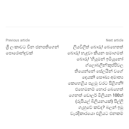
Previous article
Next article
ශ්‍රී ලංකාවට චීන ජනපතිගෙන්
ලියවිලිත් බොරු! බෙහෙතත්
පොරොන්දුවක්
බොරු! හැදුවා කියන සමාගමත්
බොරු! ‘හියුමන් ඉමියුනෝ
ග්ලොබලීන්’කුප්පිවල
තියෙන්නේ සේලයින් වගේ
දෙයක්! සෞඛ්‍ය අමාත්‍ය
කෙහෙළිය පළමු වරට පිළිගනී!
එහෙමනම් හොර බෙහෙත්
ගෙනත් ඩොලර් මිලියන 100ක්
(රුපියල් බිලියනයක්) පිල්ලි
ගැහුවේ කව්ද? බලන් ඉමු
වැරදිකාරයො එළියට එනකම්