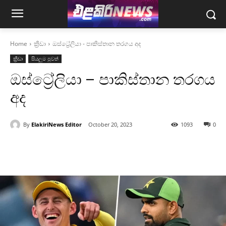
Home
ක්‍රීඩා
ඔස්ට්‍රේලියා - පාකිස්තාන තරගය අද
ක්‍රීඩා
සියලුම පුවත්
ඔස්ට්‍රේලියා – පාකිස්තාන තරගය
අද
By
ElakiriNews Editor
October 20, 2023
1093
0