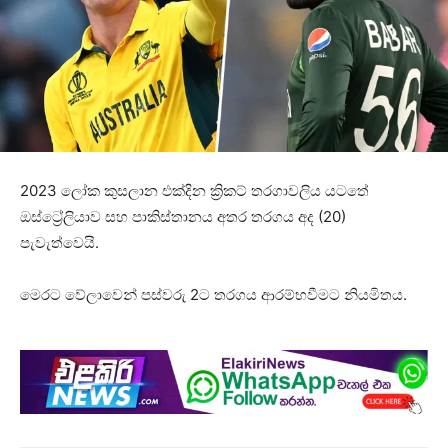
2023 ලෝක කුසලාන එක්දින ක්‍රිකට් තරගාවලිය යටතේ
ඔස්ට්‍රේලියාව සහ පාකිස්තානය අතර තරගය අද (20)
පැවැත්වෙයි.
මෙරට වේලාවෙන් පස්වරු 2ට තරගය ආරම්භවීමට නියමිතය.