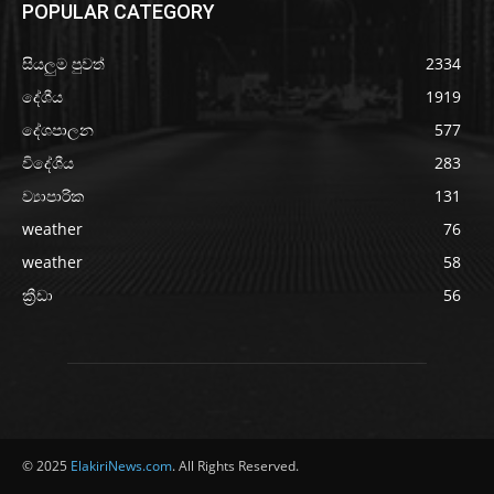
POPULAR CATEGORY
සියලුම පුවත්
2334
දේශීය
1919
දේශපාලන
577
විදේශීය
283
ව්‍යාපාරික
131
weather
76
weather
58
ක්‍රීඩා
56
© 2025
ElakiriNews.com
. All Rights Reserved.