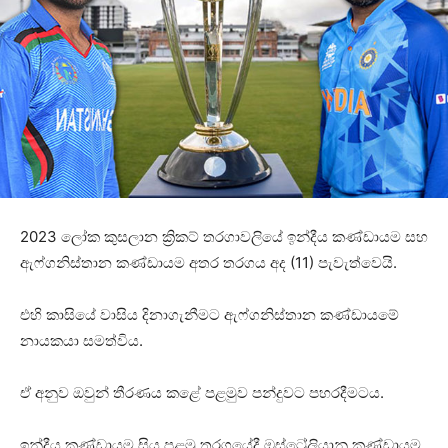
2023 ලෝක කුසලාන ක්‍රිකට් තරගාවලියේ ඉන්දීය කණ්ඩායම සහ
ඇෆ්ගනිස්තාන කණ්ඩායම අතර තරගය අද (11) පැවැත්වෙයි.
එහි කාසියේ වාසිය දිනාගැනීමට ඇෆ්ගනිස්තාන කණ්ඩායමේ
නායකයා සමත්විය.
ඒ අනුව ඔවුන් තීරණය කළේ පළමුව පන්දුවට පහරදීමටය.
ඉන්දීය කණ්ඩායම සිය පළමු තරගයේදී ඔස්ට්‍රේලියානු කණ්ඩායම