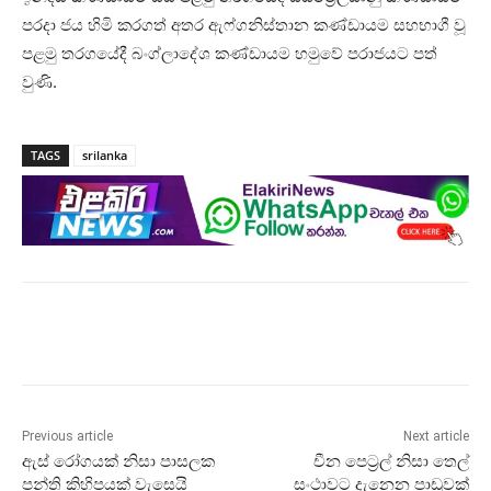
පරදා ජය හිමි කරගත් අතර ඇෆ්ගනිස්තාන කණ්ඩායම සහභාගී වූ
පළමු තරගයේදී බංග්ලාදේශ කණ්ඩායම හමුවේ පරාජයට පත්
වුණි.
TAGS
srilanka
Previous article
Next article
ඇස් රෝගයක් නිසා පාසලක
චීන පෙට්‍රල් නිසා තෙල්
පන්ති කිහිපයක් වැසෙයි
සංථාවට දැනෙන පාඩුවක්