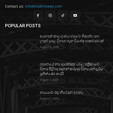
Contact us:
info@elakirinews.com
POPULAR POSTS
අයහපත් කාලගුණය හමුවේ ශිෂ්‍යත්ව සහ
උසස් පෙළ විභාග ගැන විශේෂ සාකච්ඡාවක්
August 5, 2026
ජපානයේ නව ආරක්ෂක ධවල පත්‍රිකාවේ
චීනය පිළිබඳ සඳහන් කරුණු චීනයෙන් දැඩිව
ප්‍රතික්ෂේප කරයි
August 5, 2026
නායයාම් රතු නිවේදන ඉවතට
August 5, 2026