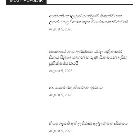
MOST POPULAR
අයහපත් කාලගුණය හමුවේ ශිෂ්‍යත්ව සහ
උසස් පෙළ විභාග ගැන විශේෂ සාකච්ඡාවක්
August 5, 2026
ජපානයේ නව ආරක්ෂක ධවල පත්‍රිකාවේ
චීනය පිළිබඳ සඳහන් කරුණු චීනයෙන් දැඩිව
ප්‍රතික්ෂේප කරයි
August 5, 2026
නායයාම් රතු නිවේදන ඉවතට
August 5, 2026
හිටපු ඇමති අකිල විරාජ් අල්ලස් කොමිසමට
August 5, 2026