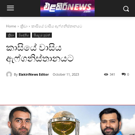
Home
ක්‍රීඩා
කාසියේ වාසිය ඇෆ්ගනිස්තානයට
ක්‍රීඩා
විදේශීය
සියලුම පුවත්
කාසියේ වාසිය
ඇෆ්ගනිස්තානයට
By
ElakiriNews Editor
October 11, 2023
341
0