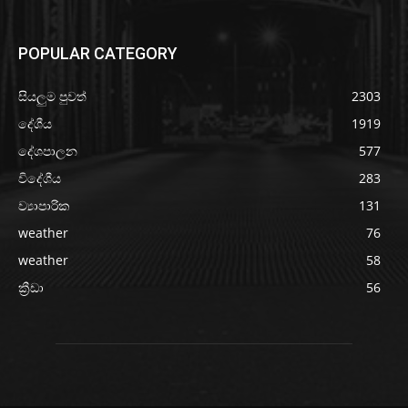
POPULAR CATEGORY
සියලුම පුවත්
2303
දේශීය
1919
දේශපාලන
577
විදේශීය
283
ව්‍යාපාරික
131
weather
76
weather
58
ක්‍රීඩා
56