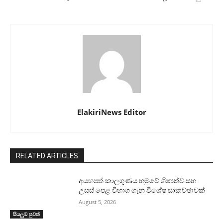
ElakiriNews Editor
RELATED ARTICLES
අයහපත් කාලගුණය හමුවේ ශිෂ්‍යත්ව සහ
උසස් පෙළ විභාග ගැන විශේෂ සාකච්ඡාවක්
August 5, 2026
සියලුම පුවත්