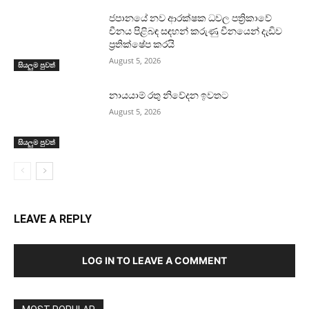
ජපානයේ නව ආරක්ෂක ධවල පත්‍රිකාවේ
චීනය පිළිබඳ සඳහන් කරුණු චීනයෙන් දැඩිව
ප්‍රතික්ෂේප කරයි
August 5, 2026
සියලුම පුවත්
නායයාම් රතු නිවේදන ඉවතට
August 5, 2026
සියලුම පුවත්
LEAVE A REPLY
LOG IN TO LEAVE A COMMENT