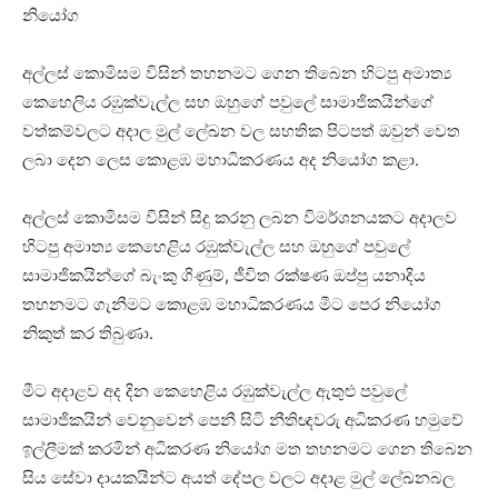
නියෝග
අල්ලස් කොමිසම විසින් තහනමට ගෙන තිබෙන හිටපු අමාත්‍ය
කෙහෙලිය රඹුක්වැල්ල සහ ඔහුගේ පවුලේ සාමාජිකයින්ගේ
වත්කම්වලට අදාල මුල් ලේඛන වල සහතික පිටපත් ඔවුන් වෙත
ලබා දෙන ලෙස කොළඹ මහාධිකරණය අද නියෝග කළා.
අල්ලස් කොමිසම විසින් සිදු කරනු ලබන විමර්ශනයකට අදාලව
හිටපු අමාත්‍ය කෙහෙළිය රඹුක්වැල්ල සහ ඔහුගේ පවුලේ
සාමාජිකයින්ගේ බැංකු ගිණුම්, ජීවිත රක්ෂණ ඔප්පු යනාදිය
තහනමට ගැනීමට කොළඹ මහාධිකරණය මීට පෙර නියෝග
නිකුත් කර තිබුණා.
මීට අදාළව අද දින කෙහෙළිය රඹුක්වැල්ල ඇතුළු පවුලේ
සාමාජිකයින් වෙනුවෙන් පෙනී සිටි නීතිඥවරු අධිකරණ හමුවේ
ඉල්ලීමක් කරමින් අධිකරණ නියෝග මත තහනමට ගෙන තිබෙන
සිය සේවා දායකයින්ට අයත් දේපල වලට අදාළ මුල් ලේඛනබල