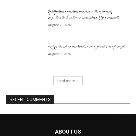
දිස්ත්‍රික්ක හතරක නායයෑමේ අනතුරු
ඇඟවීමේ නිවේදන යාවත්කාලීන කෙරේ
August 7, 2026
පල්ලන්සේන තත්ත්වය පාලනයට කඳුළු ගෑස්
August 7, 2026
Load more
RECENT COMMENTS
ABOUT US