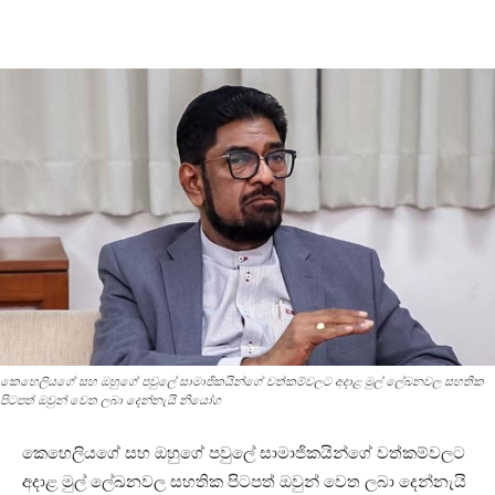
කෙහෙලියගේ සහ ඔහුගේ පවුලේ සාමාජිකයින්ගේ වත්කම්වලට අදාළ මුල් ලේඛනවල සහතික
පිටපත් ඔවුන් වෙත ලබා දෙන්නැයි නියෝග
කෙහෙලියගේ සහ ඔහුගේ පවුලේ සාමාජිකයින්ගේ වත්කම්වලට
අදාළ මුල් ලේඛනවල සහතික පිටපත් ඔවුන් වෙත ලබා දෙන්නැයි