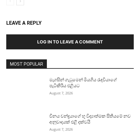
LEAVE A REPLY
LOG IN TO LEAVE A COMMENT
MOST POPULAR
මැගසින් ගැටුමෙන් මියගිය රැඳවියාගේ
පැටිකිරිය එළියට
August 7, 2026
චීනය චන්ද්‍රයාගේ භූ විද්‍යාත්මක සිතියමේ නව
අනුවාදයක් එළි දක්වයි
August 7, 2026