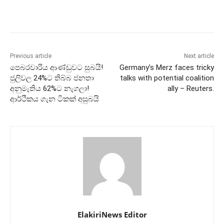
Previous article
Next article
පෙබරවාරිය ආණ්ඩුවට සුබයි!
Germany’s Merz faces tricky
ජුලිවල 24%ට තිබ්බ ජනතා
talks with potential coalition
අනුමැතිය 62%ට නැගලා!
ally – Reuters.
ආර්ථිකය ගැන ටිකක් අසුබයි
ElakiriNews Editor