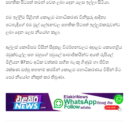
සහතික පිටපත් තමන් වෙත ලබා දෙන ලෙස ඉල්ලා සිටියා.
එම ඉල්ලීම පිළිගත් කොළඹ මහාධිකරණ විනිසුරු ආදිත්‍ය
පටබැඳිගේ එම මුල් ලේඛනවල සහතික පිටපත් ඉල්ලුම්කරුවන්ට
ලබා දෙන ලෙස නියෝග කළා.
අල්ලස් කොමිසම විසින් සිදුකළ විමර්ශනවලට අදාළව කෙහෙළිය
රඹුක්වැල්ල සහ ඔහුගේ පවුලේ සාමාජිකයින්ට අයත් රුපියල්
මිලියන 97කට අධික වත්කම් සහිත බැංකු ගිණුම් හා ජීවිත
රක්ෂණ ඔප්පු තහනම් කරමින් කොළඹ මහාධිකරණය විසින් මීට
පෙර නියෝග නිකුත් කර තිබුණා.