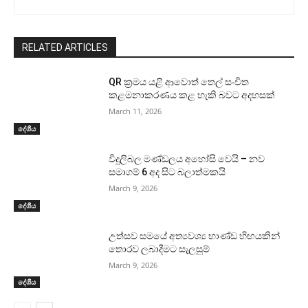
RELATED ARTICLES
QR ක්‍රමය යළි ආවොත් තෙල් සංචිත
කළමනාකරණය කළ හැකි බවට අදහසක්
March 11, 2026
දේශීය
විදුලිබල මණ්ඩලය අහෝසි වෙයි – නව
සමාගම් 6 අද සිට බලාත්මකයි
March 9, 2026
දේශීය
උත්සව සමයේ අත්‍යවශ්‍ය භාණ්ඩ හිඟයකින්
තොරව ලබාදීමට සැලසුම්
March 9, 2026
දේශීය