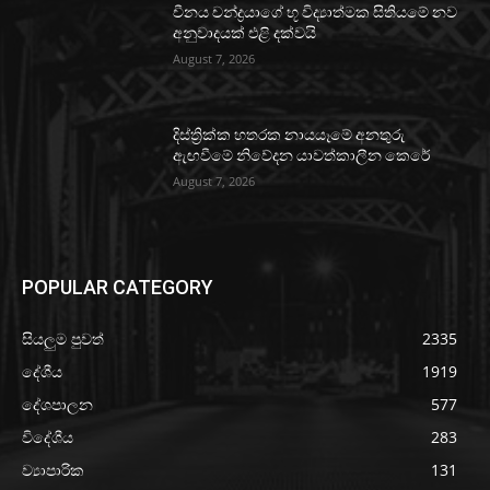
චීනය චන්ද්‍රයාගේ භූ විද්‍යාත්මක සිතියමේ නව
අනුවාදයක් එළි දක්වයි
August 7, 2026
දිස්ත්‍රික්ක හතරක නායයෑමේ අනතුරු
ඇඟවීමේ නිවේදන යාවත්කාලීන කෙරේ
August 7, 2026
POPULAR CATEGORY
සියලුම පුවත්
2335
දේශීය
1919
දේශපාලන
577
විදේශීය
283
ව්‍යාපාරික
131