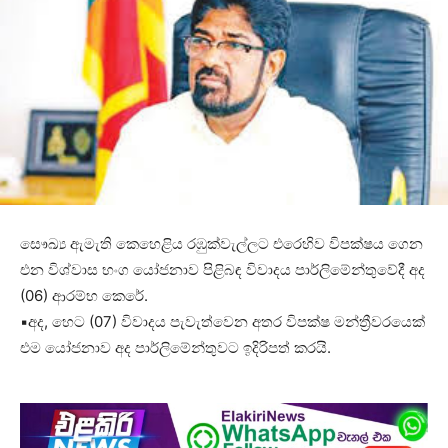
සෞඛ්‍ය ඇමැති කෙහෙළිය රඹුක්වැල්ලට එරෙහිව විපක්ෂය ගෙන
එන විශ්වාස භංග යෝජනාව පිළිබඳ විවාදය පාර්ලිමේන්තුවේදී අද
(06) ආරම්භ කෙරේ.
▪️අද, හෙට (07) විවාදය පැවැත්වෙන අතර විපක්ෂ මන්ත්‍රීවරයෙක්
එම යෝජනාව අද පාර්ලිමේන්තුවට ඉදිරිපත් කරයි.