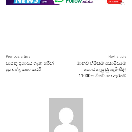
Previous article
Next article
පාස්කු ප්‍රහාරය ගැන හරීන්
මානව හිමිකම් කොමිසමේ
ප්‍රනාන්දු කතා කරයි
ගොඩ ගැසුණු පැමිණිලි
11000ක විමර්ශන ඇරඹේ