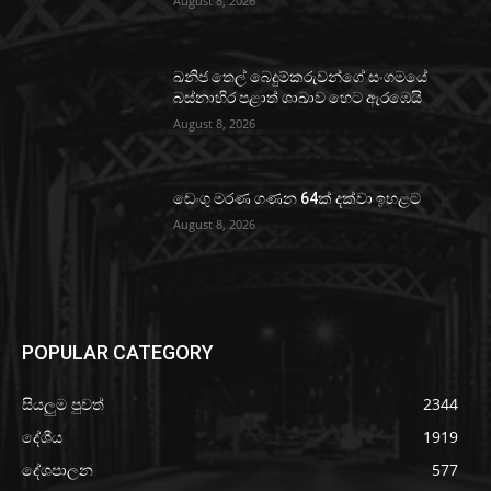
August 8, 2026
ඛනිජ තෙල් බෙදුම්කරුවන්ගේ සංගමයේ
බස්නාහිර පළාත් ශාඛාව හෙට ඇරඹෙයි
August 8, 2026
ඩෙංගු මරණ ගණන 64ක් දක්වා ඉහළට
August 8, 2026
POPULAR CATEGORY
සියලුම පුවත්
2344
දේශීය
1919
දේශපාලන
577