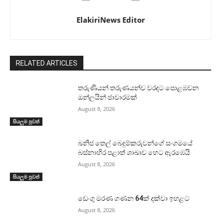
ElakiriNews Editor
RELATED ARTICLES
තරුණියන් තරුණයන්ව වරදට පොළඹවන
ඔන්ලයින් ජාවාරමක්
August 8, 2026
සියලුම පුවත්
ඛනිජ තෙල් බෙදුම්කරුවන්ගේ සංගමයේ
බස්නාහිර පළාත් ශාඛාව හෙට ඇරඹෙයි
August 8, 2026
සියලුම පුවත්
ඩෙංගු මරණ ගණන 64ක් දක්වා ඉහළට
August 8, 2026