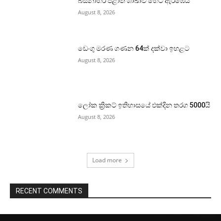
බස්නාහිර පළාත් ශාඛාව හෙට ඇරඹෙයි
August 8, 2026
ඩෙංගු මරණ ගණන 64ක් දක්වා ඉහළට
August 8, 2026
ලෝක ක්‍රිකට් ඉතිහාසයේ එක්දින තරග 5000යි
August 8, 2026
Load more
RECENT COMMENTS