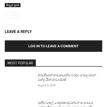
සියලුම පුවත්
LEAVE A REPLY
LOG IN TO LEAVE A COMMENT
MOST POPULAR
තරුණියන් තරුණයන්ව වරදට පොළඹවන
ඔන්ලයින් ජාවාරමක්
August 8, 2026
ඛනිජ තෙල් බෙදුම්කරුවන්ගේ සංගමයේ