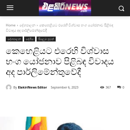
Home
දේශපාලන
කෙහෙළියට එරෙහි විශ්වාස භංග යෝජනාව පිළිබඳ
විවාදය අද පාර්ලිමේන්තුවේදී
දේශපාලන
දේශීය
සියලුම පුවත්
කෙහෙළියට එරෙහි විශ්වාස
භංග යෝජනාව පිළිබඳ විවාදය
අද පාර්ලිමේන්තුවේදී
By
ElakiriNews Editor
September 6, 2023
367
0