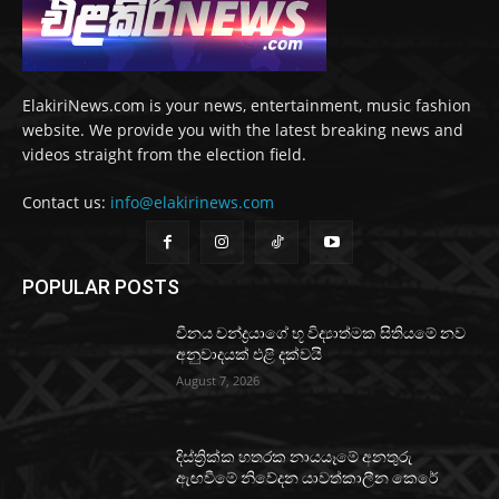
ElakiriNews.com is your news, entertainment, music fashion
website. We provide you with the latest breaking news and
videos straight from the election field.
Contact us:
info@elakirinews.com
POPULAR POSTS
චීනය චන්ද්‍රයාගේ භූ විද්‍යාත්මක සිතියමේ නව
අනුවාදයක් එළි දක්වයි
August 7, 2026
දිස්ත්‍රික්ක හතරක නායයෑමේ අනතුරු
ඇඟවීමේ නිවේදන යාවත්කාලීන කෙරේ