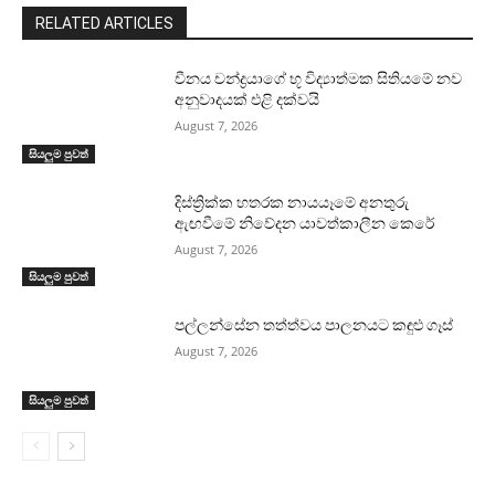
RELATED ARTICLES
චීනය චන්ද්‍රයාගේ භූ විද්‍යාත්මක සිතියමේ නව
අනුවාදයක් එළි දක්වයි
August 7, 2026
සියලුම පුවත්
දිස්ත්‍රික්ක හතරක නායයෑමේ අනතුරු
ඇඟවීමේ නිවේදන යාවත්කාලීන කෙරේ
August 7, 2026
සියලුම පුවත්
පල්ලන්සේන තත්ත්වය පාලනයට කඳුළු ගෑස්
August 7, 2026
සියලුම පුවත්