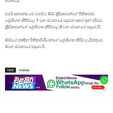
සමත්විය.
චමරි අතපත්තු මේ වනවිට ICC ක්‍රීඩිකාවන්ගේ පිතිකරණ
ශ්‍රේණිගත කිරීම්වල 7 වන ස්ථානයේ පසුවන අතර තුන් ඉරියව්
ක්‍රීඩිකාවන්ගේ ශ්‍රේණිගත කිරීම්වල 8 වන ස්ථානයේ පසුවෙයි.
ICCයේ එක්දින පිතිකාරිණියන්ගේ ශ්‍රේණිගත කිරීම් ලැයිස්තුවේ
3වන ස්ථානයේ පසුවෙයි.
TAGS
srilanka