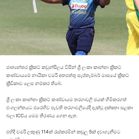
ජාත්‍යන්තර ක්‍රිකට් කවුන්සිලය විසින් ශ්‍රී ලංකා කාන්තා ක්‍රිකට්
කණ්ඩායමේ නායිකා චමරි අතපත්තු සැප්තැම්බර් මාසයේ ක්‍රිකට්
ක්‍රීඩිකාව ලෙස නම්කර තිබේ.
ශ්‍රී ලංකා කාන්තා ක්‍රිකට් කණ්ඩායම තරගාවලි ජයක් හිමිකරගත්
එංගලන්තයට එරෙහිව පැවති තරගාවලියේදී දැක්වූ දක්ෂතා සළකා
බලා ICCය මෙම තීරණය ගෙන ඇත.
එහිදී චමරි ලකුණු 114ක් රැස්කරමින් කඩුලු 5ක් දවාගැනීමට