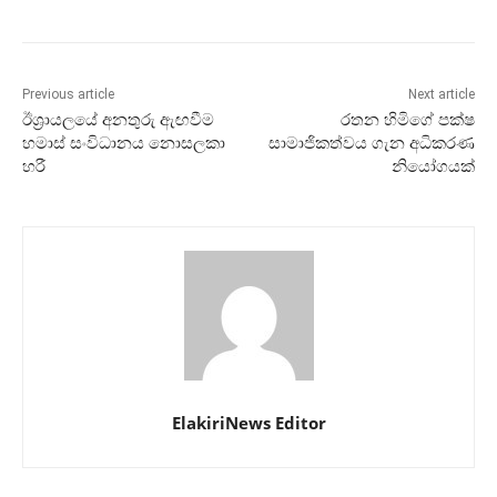
Previous article
Next article
ඊශ්‍රායලයේ අනතුරු ඇඟවීම
රතන හිමිගේ පක්ෂ
හමාස් සංවිධානය නොසලකා
සාමාජිකත්වය ගැන අධිකරණ
හරී
නියෝගයක්
ElakiriNews Editor