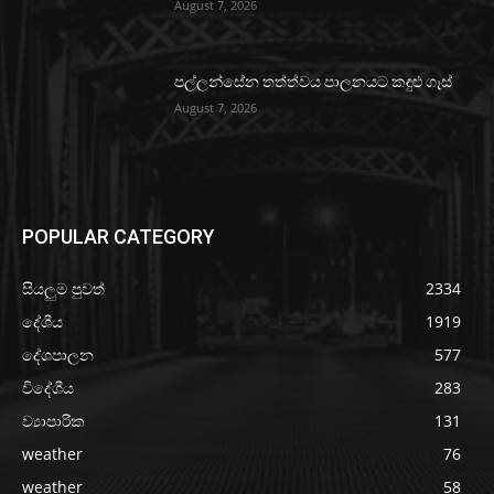
August 7, 2026
පල්ලන්සේන තත්ත්වය පාලනයට කඳුළු ගෑස්
August 7, 2026
POPULAR CATEGORY
සියලුම පුවත්
2334
දේශීය
1919
දේශපාලන
577
විදේශීය
283
ව්‍යාපාරික
131
weather
76
weather
58