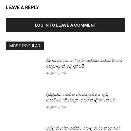
LEAVE A REPLY
LOG IN TO LEAVE A COMMENT
MOST POPULAR
චීනය චන්ද්‍රයාගේ භූ විද්‍යාත්මක සිතියමේ නව
අනුවාදයක් එළි දක්වයි
August 7, 2026
දිස්ත්‍රික්ක හතරක නායයෑමේ අනතුරු
ඇඟවීමේ නිවේදන යාවත්කාලීන කෙරේ
August 7, 2026
පල්ලන්සේන තත්ත්වය පාලනයට කඳුළු ගෑස්