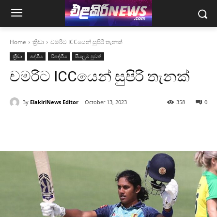
Home
ක්‍රීඩා
චමරිට ICCයෙන් සුපිරි තැනක්
ක්‍රීඩා
දේශීය
විදේශීය
සියලුම පුවත්
චමරිට ICCයෙන් සුපිරි තැනක්
By
ElakiriNews Editor
October 13, 2023
358
0