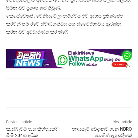
සිටින බව ප්‍රකාශ කර තිබුණි.
කෙසේවෙතත්, වෙනිසුවේලා පාර්ශ්වය එම අදහස ප්‍රතික්ෂේප
කරමින් තම රටේ ස්වාධීනත්වය සහ ස්වෛරීභාවය ආරක්ෂා
කරන බව අවධාරණය කර තිබේ.
Previous article
Next article
කැස්බෑවට පැය කිහිපයකදී
නායයෑම් අවදානම ගැන NBRO
මි.මී 204ක අධික
වෙතින් දැනුම්දීමක්