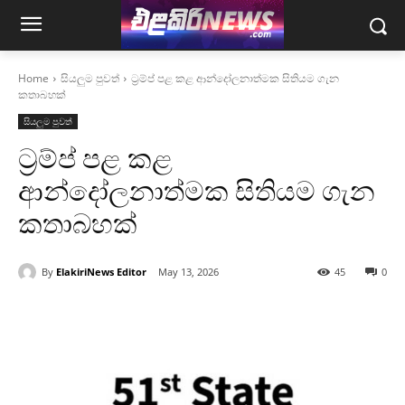
Home
සියලුම පුවත්
ට්‍රම්ප් පළ කළ ආන්දෝලනාත්මක සිතියම ගැන
කතාබහක්
සියලුම පුවත්
ට්‍රම්ප් පළ කළ
ආන්දෝලනාත්මක සිතියම ගැන
කතාබහක්
By
ElakiriNews Editor
May 13, 2026
45
0