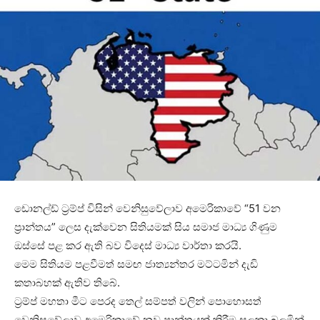
ඩොනල්ඩ් ට්‍රම්ප් විසින් වෙනිසුවේලාව අමෙරිකාවේ “51 වන
ප්‍රාන්තය” ලෙස දැක්වෙන සිතියමක් සිය සමාජ මාධ්‍ය ගිණුම
ඔස්සේ පළ කර ඇති බව විදෙස් මාධ්‍ය වාර්තා කරයි.
මෙම සිතියම පළවීමත් සමඟ ජාත්‍යන්තර මට්ටමින් දැඩි
කතාබහක් ඇතිව තිබේ.
ට්‍රම්ප් මහතා මීට පෙරද තෙල් සම්පත් වලින් පොහොසත්
වෙනිසුවේලාව අමෙරිකාවේ නව ප්‍රාන්තයක් කිරීම සලකා බලමින්