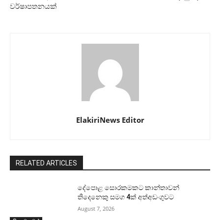
වර්ෂාපතනයක්
ElakiriNews Editor
RELATED ARTICLES
දේපොළ සොරකමකට කාන්තාවන්
තිදෙනෙකු සමග 4ක් අත්අඩංගුවට
August 7, 2026