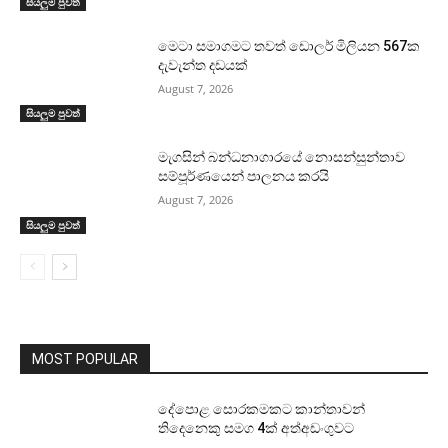
සියලුම පුවත්
මෙටා සමාගමට තවත් ඩොලර් මිලියන 567ක
දැවැන්ත දඩයක්
August 7, 2026
සියලුම පුවත්
මැගසින් බන්ධනාගාරයේ නොසන්සුන්තාව
සම්පූර්ණයෙන් පාලනය කරයි
August 7, 2026
සියලුම පුවත්
MOST POPULAR
දේපොළ සොරකමකට කාන්තාවන්
තිදෙනෙකු සමග 4ක් අත්අඩංගුවට