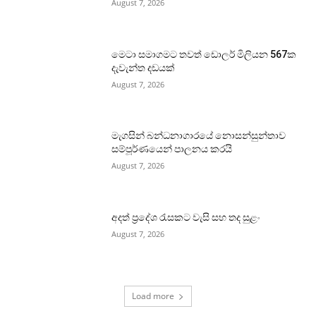
August 7, 2026
මෙටා සමාගමට තවත් ඩොලර් මිලියන 567ක
දැවැන්ත දඩයක්
August 7, 2026
මැගසින් බන්ධනාගාරයේ නොසන්සුන්තාව
සම්පූර්ණයෙන් පාලනය කරයි
August 7, 2026
අදත් ප්‍රදේශ රැසකට වැසි සහ තද සුළං
August 7, 2026
Load more