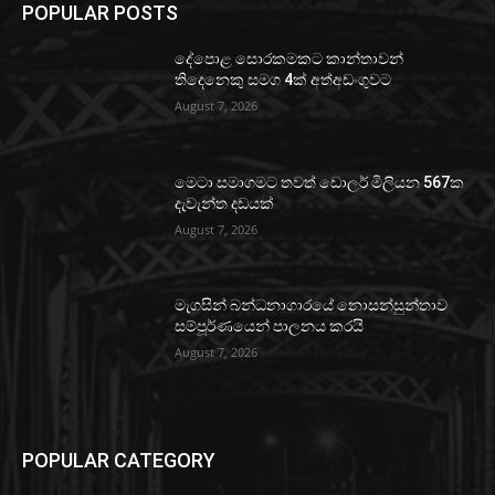
POPULAR POSTS
දේපොළ සොරකමකට කාන්තාවන්
තිදෙනෙකු සමග 4ක් අත්අඩංගුවට
August 7, 2026
මෙටා සමාගමට තවත් ඩොලර් මිලියන 567ක
දැවැන්ත දඩයක්
August 7, 2026
මැගසින් බන්ධනාගාරයේ නොසන්සුන්තාව
සම්පූර්ණයෙන් පාලනය කරයි
August 7, 2026
POPULAR CATEGORY