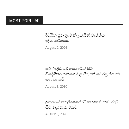
MOST POPULAR
දිවයින පුරා ග්‍රාම නිලධාරීන් වෘත්තීය
ක්‍රියාමාර්ගයක
August 9, 2026
සර්ෆ් ක්‍රීඩාවේ යෙදෙමින් සිටි
විදේශිකයෙකුගේ මළ සිරුරක් වෙරළ තීරයට
ගොඩගසයි
August 9, 2026
බ්‍රසීලයේ හෙලිකොප්ටර් යානයක් කඩා වැටී
සිව් දෙනෙකු මරුට
August 9, 2026