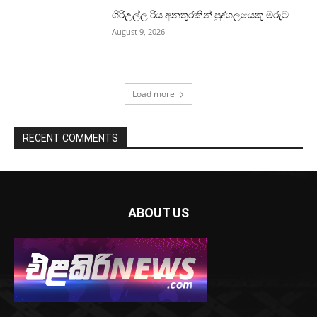
ගිරිඋල්ල රිය අනතුරකින් පුද්ගලයෙකු මරුට
August 9, 2026
Load more
RECENT COMMENTS
ABOUT US