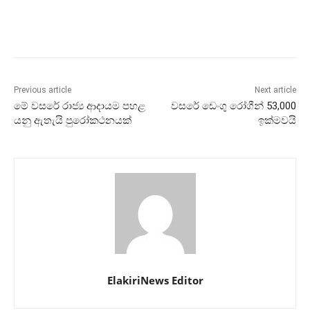
Previous article
Next article
මේ වසරේ රාජ්‍ය ආදායම පහළ
වසරේ ඩෙංගු රෝගීන් 53,000
යනු ඇතැයි පුරෝකථනයක්
ඉක්මවයි
ElakiriNews Editor