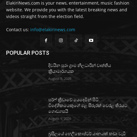
ElakiriNews.com is your news, entertainment, music fashion
website. We provide you with the latest breaking news and
videos straight from the election field.
Contact us:
info@elakirinews.com
POPULAR POSTS
දිවයින පුරා ග්‍රාම නිලධාරීන් වෘත්තීය
ක්‍රියාමාර්ගයක
August 9, 2026
සර්ෆ් ක්‍රීඩාවේ යෙදෙමින් සිටි
විදේශිකයෙකුගේ මළ සිරුරක් වෙරළ තීරයට
ගොඩගසයි
August 9, 2026
බ්‍රසීලයේ හෙලිකොප්ටර් යානයක් කඩා වැටී