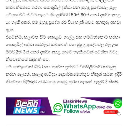
හම්බන්තොට හරහා පොතුවිල් දක්වා වන මුහුදු ප්‍රදේශවල සුළං
වේගය විටින් විට පැයට කිලෝමීටර් 50ත් 60ත් අතර දක්වා ඉහළ
යා හැකි අතර, එම මුහුදු ප්‍රදේශ රළු විය හැකි බවට අනතුරු අඟවා
ඇත.
එමෙන්ම, හලාවත සිට කොළඹ, ගාල්ල සහ හම්බන්තොට හරහා
පොතුවිල් දක්වා වෙරළට ඔබ්බෙන් වන මුහුදු ප්‍රදේශවල රළ උස
මීටර් 2ත් 3ත් අතර දක්වා ඉහළ යාමේ හැකියාවක් පවතින බවද
නිවේදනයේ සඳහන් වේ.
මේ හේතුවෙන් ධීවර සහ නාවික ප්‍රජාවට විමසිලිමත්ව කටයුතු
කරන ලෙසත්, කාලගුණවිද්‍යා දෙපාර්තමේන්තුව නිකුත් කරන ඉදිරි
නිවේදන පිළිබඳව අවධානය යොමු කරන ලෙසත් දැනුම් දී තිබේ.