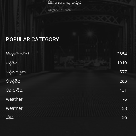
සිව් දෙනෙකු මරුට
August 9, 2026
POPULAR CATEGORY
සියලුම පුවත්
2354
දේශීය
1919
දේශපාලන
577
විදේශීය
283
ව්‍යාපාරික
131
weather
76
weather
58
ක්‍රීඩා
56