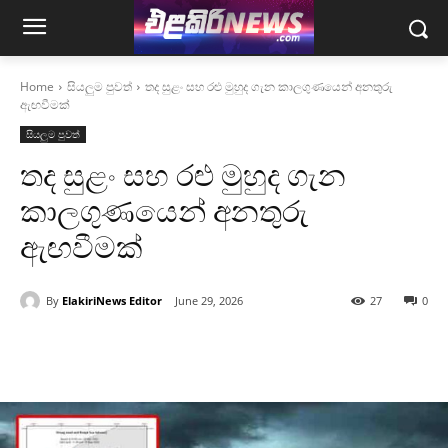
Home
සියලුම පුවත්
තද සුළං සහ රළු මුහුද ගැන කාලගුණයෙන් අනතුරු
ඇඟවීමක්
සියලුම පුවත්
තද සුළං සහ රළු මුහුද ගැන
කාලගුණයෙන් අනතුරු
ඇඟවීමක්
By
ElakiriNews Editor
June 29, 2026
27
0