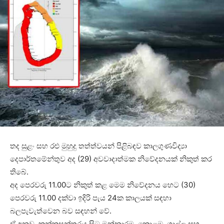
තද සුළං සහ රළු මුහුදු තත්ත්වයන් පිළිබඳව කාලගුණවිද්‍යා
දෙපාර්තමේන්තුව අද (29) අවවාදාත්මක නිවේදනයක් නිකුත් කර
තිබේ.
අද පෙරවරු 11.00ට නිකුත් කළ මෙම නිවේදනය හෙට (30)
පෙරවරු 11.00 දක්වා ඉදිරි පැය 24ක කාලයක් සඳහා
බලපැවැත්වෙන බව සඳහන් වේ.
ඒ අනුව, කන්කසන්තුරය සිට මන්නාරම, කොළඹ, ගාල්ල සහ