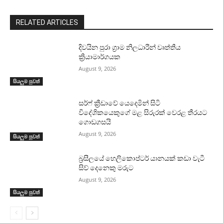
RELATED ARTICLES
දිවයින පුරා ග්‍රාම නිලධාරීන් වෘත්තීය
ක්‍රියාමාර්ගයක
August 9, 2026
සියලුම පුවත්
සර්ෆ් ක්‍රීඩාවේ යෙදෙමින් සිටි
විදේශිකයෙකුගේ මළ සිරුරක් වෙරළ තීරයට
ගොඩගසයි
August 9, 2026
සියලුම පුවත්
බ්‍රසීලයේ හෙලිකොප්ටර් යානයක් කඩා වැටී
සිව් දෙනෙකු මරුට
August 9, 2026
සියලුම පුවත්