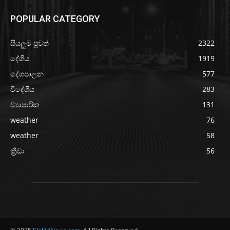
POPULAR CATEGORY
සියලුම පුවත්
2322
දේශීය
1919
දේශපාලන
577
විදේශීය
283
ව්‍යාපාරික
131
weather
76
weather
58
ක්‍රීඩා
56