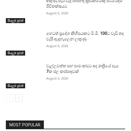
අකුණු සැර වැදී පාපන්දු ක්‍රීඩකයෙකු පිටියේදීම
ජීවිතක්ෂයට
August 6, 2026
සියලුම පුවත්
හෙටත් ප්‍රදේශ කිහිපයකට මි.මී. 100ට වැඩි තද
වැසි ඇදහැලෙන ලකුණු
August 6, 2026
සියලුම පුවත්
වැල්ලවත්ත සහ පාමංකඩට අද රාත්‍රියේ පැය
7ක ජල කප්පාදුවක්
August 6, 2026
සියලුම පුවත්
MOST POPULAR