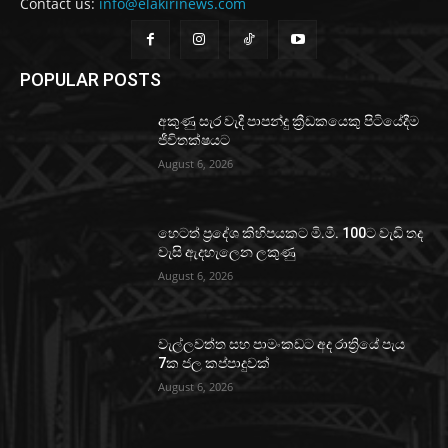
Contact us:
info@elakirinews.com
POPULAR POSTS
අකුණු සැර වැදී පාපන්දු ක්‍රීඩකයෙකු පිටියේදීම
ජීවිතක්ෂයට
August 6, 2026
හෙටත් ප්‍රදේශ කිහිපයකට මි.මී. 100ට වැඩි තද
වැසි ඇදහැලෙන ලකුණු
August 6, 2026
වැල්ලවත්ත සහ පාමංකඩට අද රාත්‍රියේ පැය
7ක ජල කප්පාදුවක්
August 6, 2026