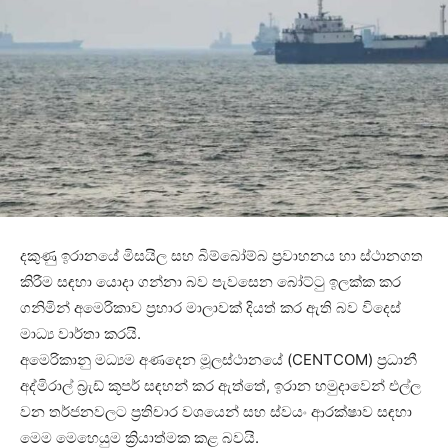
දකුණු ඉරානයේ මිසයිල සහ බිම්බෝම්බ ප්‍රවාහනය හා ස්ථානගත
කිරීම සඳහා යොදා ගන්නා බව පැවසෙන බෝට්ටු ඉලක්ක කර
ගනිමින් අමෙරිකාව ප්‍රහාර මාලාවක් දියත් කර ඇති බව විදෙස්
මාධ්‍ය වාර්තා කරයි.
අමෙරිකානු මධ්‍යම අණදෙන මූලස්ථානයේ (CENTCOM) ප්‍රධානී
අද්මිරාල් බ්‍රැඩ් කූපර් සඳහන් කර ඇත්තේ, ඉරාන හමුදාවෙන් එල්ල
වන තර්ජනවලට ප්‍රතිචාර වශයෙන් සහ ස්වයං ආරක්ෂාව සඳහා
මෙම මෙහෙයුම ක්‍රියාත්මක කළ බවයි.