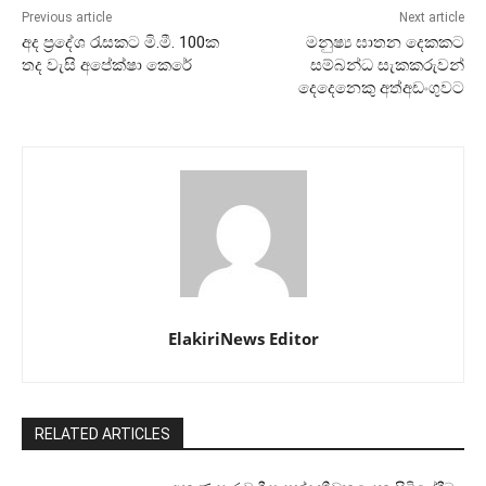
Previous article
Next article
අද ප්‍රදේශ රැසකට මි.මී. 100ක
මනුෂ්‍ය ඝාතන දෙකකට
තද වැසි අපේක්ෂා කෙරේ
සම්බන්ධ සැකකරුවන්
දෙදෙනෙකු අත්අඩංගුවට
ElakiriNews Editor
RELATED ARTICLES