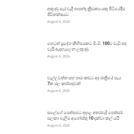
අකුණු සැර වැදී පාපන්දු ක්‍රීඩකයෙකු පිටියේදීම
ජීවිතක්ෂයට
August 6, 2026
හෙටත් ප්‍රදේශ කිහිපයකට මි.මී. 100ට වැඩි තද
වැසි ඇදහැලෙන ලකුණු
August 6, 2026
වැල්ලවත්ත සහ පාමංකඩට අද රාත්‍රියේ පැය
7ක ජල කප්පාදුවක්
August 6, 2026
සලේගේ පෙත්සමට අදාළ අතරමැදි පෙත්සම්
සලකා බැලීම අගෝස්තු 10 දක්වා කල් යයි
August 6, 2026