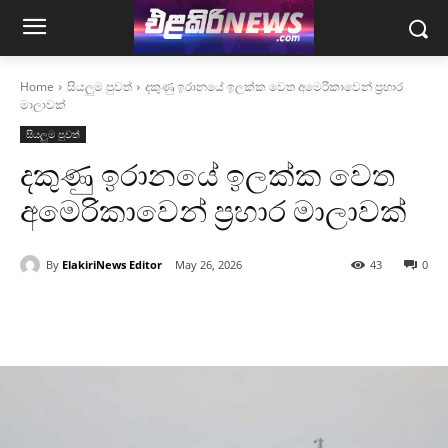
Home
සියලුම පුවත්
දකුණු ඉරානයේ ඉලක්ක වෙත අමෙරිකාවෙන් ප්‍රහාර
මාලාවක්
සියලුම පුවත්
දකුණු ඉරානයේ ඉලක්ක වෙත
අමෙරිකාවෙන් ප්‍රහාර මාලාවක්
By
ElakiriNews Editor
May 26, 2026
43
0