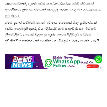
කෙසේවෙතත්, දැනට පවතින සටන් විරාමය සම්බන්ධයෙන්
අමෙරිකාව ඉතා සංයමයෙන් කටයුතු කරන බවද ඔහු අවධාරණය
කර තිබේ.
මෙම ප්‍රහාර සම්බන්ධයෙන් ඉරානය මෙතෙක් නිල ප්‍රතිචාරයක්
දක්වා නොමැති අතර, එය ඉදිරියේදී සාම සාකච්ඡා සහ ගිවිසුම්
ක්‍රියාවලියට කෙසේ බලපානු ඇත්ද යන්න පිළිබඳව තවමත්
අවිනිශ්චිත තත්ත්වයක් පවතින බව විදෙස් වාර්තා පෙන්වා දෙයි.