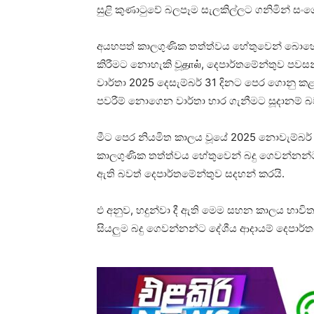
සුළි කුණාටුවේ බලපෑම සැලකිල්ලට ගනිමින් 
අයහපත් කාලගුණික තත්ත්වය හේතුවෙන් බොහෝ 
කිරීමට නොහැකි වූதால், දෙපාර්තමේන්තුව පව
වාර්තා 2025 දෙසැම්බර් 31 දිනට පෙර ගොනු කළහ
පවරීම් නොගෙන වාර්තා භාර ගැනීමට සූදානම් බ
මීට පෙර නියමිත කාලය වූයේ 2025 නොවැම්බර් 3
කාලගුණික තත්ත්වය හේතුවෙන් බදු ගෙවන්නන්ට හා
ඇති බවත් දෙපාර්තමේන්තුව සදහන් කරයි.
එ අනුව, හදුන්වා දී ඇති මෙම සහන කාලය භාවිත
සියලුම බදු ගෙවන්නන්ට දේශීය ආදායම් දෙපාර්තම