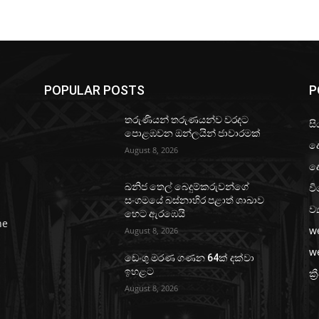
POPULAR POSTS
P
තරුණියන් තරුණයන්ව වරදට
සි
පොළඹවන ඔන්ලයින් ජාවාරමක්
ද
August 8, 2026
ද
වි
ඛනිජ තෙල් බෙදුම්කරුවන්ගේ
සංගමයේ බස්නාහිර පළාත් ශාඛාව
ව්
හෙට ඇරඹෙයි
he
w
August 8, 2026
w
ඩෙංගු මරණ ගණන 64ක් දක්වා
ඉහළට
ක්‍
August 8, 2026