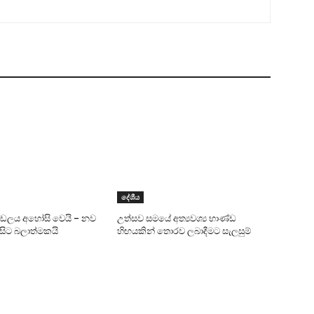
දේශීය
ණ්ඩලය අහෝසි වෙයි – නව
උත්සව සමයේ අත්‍යවශ්‍ය භාණ්ඩ
 සිට බලාත්මකයි
හිඟයකින් තොරව ලබාදීමට සැලසුම්