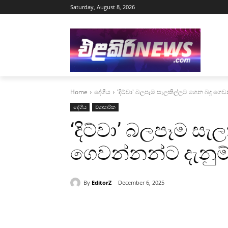
Saturday, August 8, 2026
Home
දේශීය
'දිට්වා' බලපෑම සැලකිල්ලට ගෙන බදු ගෙවන
දේශීය
ව්‍යාපාරික
‘දිට්වා’ බලපෑම සැ
ගෙවන්නන්ට දැනුම්
By
EditorZ
December 6, 2025
Share