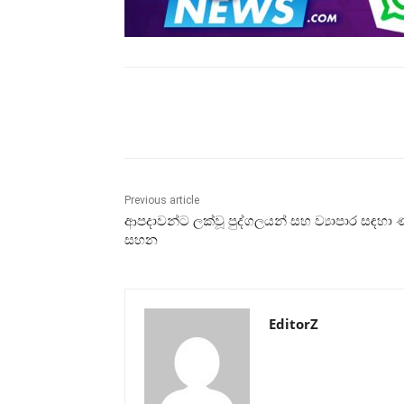
Share
Previous article
ආපදාවන්ට ලක්වූ පුද්ගලයන් සහ ව්‍යාපාර සඳහා
සහන
EditorZ