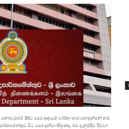
නන් නොවැම්බර් 30ට පෙර ආදායම් වාර්තා භාර නොදුන්නේ නම්
ාර්තමේන්තුව මීට පෙර දන්වා තිබුණද, එම දැනුම්දීම ‘දිට්වා’