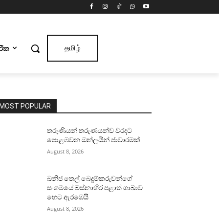
ාරික
தமிழ்
MOST POPULAR
තරුණියන් තරුණයන්ව වරදට
පොළඹවන ඔන්ලයින් ජාවාරමක්
August 8, 2026
ඛනිජ තෙල් බෙදුම්කරුවන්ගේ
සංගමයේ බස්නාහිර පළාත් ශාඛාව
හෙට ඇරඹෙයි
August 8, 2026