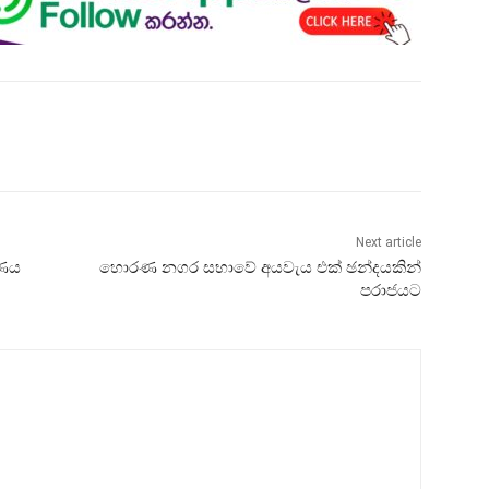
Next article
 ණය
හොරණ නගර සභාවේ අයවැය එක් ඡන්දයකින්
පරාජයට