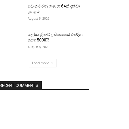
ඩෙංගු මරණ ගණන 64ක් දක්වා
ඉහළට
August 8, 2026
ලෝක ක්‍රිකට් ඉතිහාසයේ එක්දින
තරග 5000යි
August 8, 2026
Load more
RECENT COMMENTS