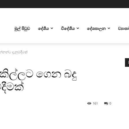
මුල් පිටුව
දේශීය
විදේශීය
දේශපාලන
ව්‍යාප
්නන්ට දැනුම්දීමක්
ලකිල්ලට ගෙන බදු
දීමක්
161
0