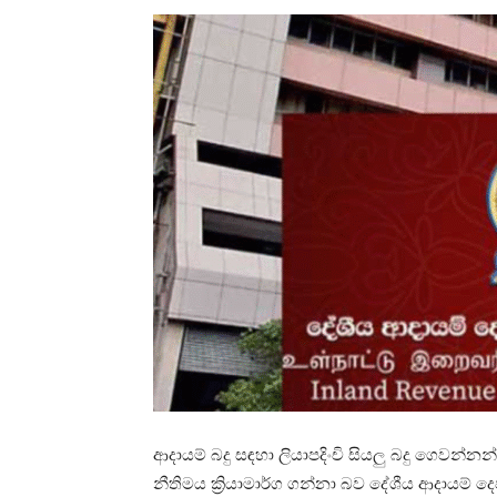
ආදායම් බදු සඳහා ලියාපදිංචි සියලු බදු ගෙවන්
නීතිමය ක්‍රියාමාර්ග ගන්නා බව දේශීය ආදායම් දෙප