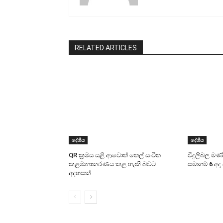
RELATED ARTICLES
දේශීය
දේශීය
QR ක්‍රමය යළි ආවොත් තෙල් සංචිත
විදුලිබල ම
කළමනාකරණය කළ හැකි බවට
සමාගම් 6 අද
අදහසක්