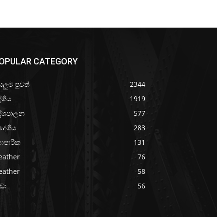
OPULAR CATEGORY
යලුම පුවත්
2344
ේශීය
1919
ේශපාලන
577
දේශීය
283
‍යාපාරික
131
eather
76
eather
58
රීඩා
56