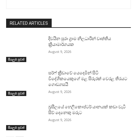
RELATED ARTICLES
දිවයින පුරා ග්‍රාම නිලධාරීන් වෘත්තීය
ක්‍රියාමාර්ගයක
August 9, 2026
සියලුම පුවත්
සර්ෆ් ක්‍රීඩාවේ යෙදෙමින් සිටි
විදේශිකයෙකුගේ මළ සිරුරක් වෙරළ තීරයට
ගොඩගසයි
August 9, 2026
සියලුම පුවත්
බ්‍රසීලයේ හෙලිකොප්ටර් යානයක් කඩා වැටී
සිව් දෙනෙකු මරුට
August 9, 2026
සියලුම පුවත්