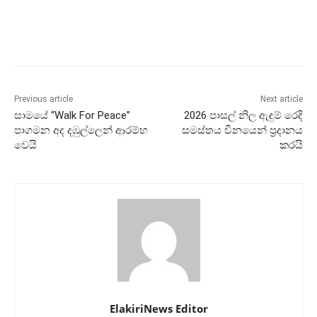
Previous article
Next article
සාමයේ “Walk For Peace”
2026 පාසල් නිල ඇඳුම් රෙදි
පාගමන අද දඹුල්ලෙන් ආරම්භ
සමස්තය චීනයෙන් ප්‍රදානය
වෙයි
කරයි
ElakiriNews Editor