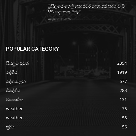
බ්‍රසීලයේ හෙලිකොප්ටර් යානයක් කඩා වැටී
සිව් දෙනෙකු මරුට
August 9, 2026
POPULAR CATEGORY
සියලුම පුවත්
2354
දේශීය
1919
දේශපාලන
577
විදේශීය
283
ව්‍යාපාරික
131
weather
76
weather
58
ක්‍රීඩා
56