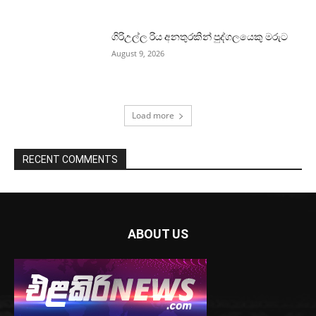
ගිරිඋල්ල රිය අනතුරකින් පුද්ගලයෙකු මරුට
August 9, 2026
Load more
RECENT COMMENTS
ABOUT US