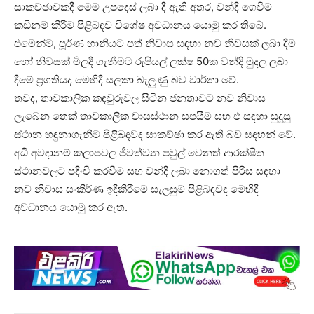
සාකච්ඡාවකදී මෙම උපදෙස් ලබා දී ඇති අතර, වන්දි ගෙවීම්
කඩිනම් කිරීම පිළිබඳව විශේෂ අවධානය යොමු කර තිබේ.
එමෙන්ම, පූර්ණ හානියට පත් නිවාස සඳහා නව නිවසක් ලබා දීම
හෝ නිවසක් මිලදී ගැනීමට රුපියල් ලක්ෂ 50ක වන්දි මුදල ලබා
දීමේ ප්‍රගතියද මෙහිදී සලකා බැලුණු බව වාර්තා වේ.
තවද, තාවකාලික කඳවුරුවල සිටින ජනතාවට නව නිවාස
ලැබෙන තෙක් තාවකාලික වාසස්ථාන සපයීම සහ එ සඳහා සුදුසු
ස්ථාන හඳුනාගැනීම පිළිබඳවද සාකච්ඡා කර ඇති බව සඳහන් වේ.
අධි අවදානම් කලාපවල ජීවත්වන පවුල් වෙනත් ආරක්ෂිත
ස්ථානවලට පදිංචි කරවීම සහ වන්දි ලබා නොගත් පිරිස සඳහා
නව නිවාස සංකීර්ණ ඉදිකිරීමේ සැලසුම් පිළිබඳවද මෙහිදී
අවධානය යොමු කර ඇත.