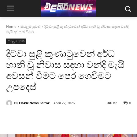
Home
සියලුම පුවත්
දිට්වා සුළි කුණාටුවෙන් අර්ධ හානි වූ නිවාස සඳහා වන්දි
මැයි අවසන් වීමට...
සියලුම පුවත්
දිට්වා සුළි කුණාටුවෙන් අර්ධ
හානි වූ නිවාස සඳහා වන්දි මැයි
අවසන් වීමට පෙර ගෙවීමට
උපදෙස්
By
ElakiriNews Editor
April 22, 2026
82
0