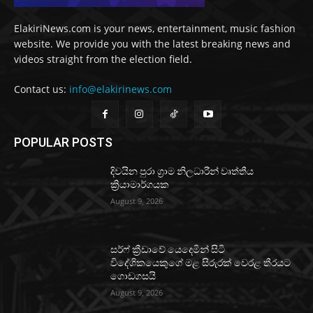
ElakiriNews.com is your news, entertainment, music fashion
website. We provide you with the latest breaking news and
videos straight from the election field.
Contact us:
info@elakirinews.com
POPULAR POSTS
දිවයින පුරා ග්‍රාම නිලධාරීන් වෘත්තීය
ක්‍රියාමාර්ගයක
August 9, 2026
සර්ෆ් ක්‍රීඩාවේ යෙදෙමින් සිටි
විදේශිකයෙකුගේ මළ සිරුරක් වෙරළ තීරයට
ගොඩගසයි
August 9, 2026