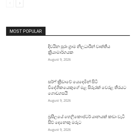
MOST POPULAR
දිවයින පුරා ග්‍රාම නිලධාරීන් වෘත්තීය
ක්‍රියාමාර්ගයක
August 9, 2026
සර්ෆ් ක්‍රීඩාවේ යෙදෙමින් සිටි
විදේශිකයෙකුගේ මළ සිරුරක් වෙරළ තීරයට
ගොඩගසයි
August 9, 2026
බ්‍රසීලයේ හෙලිකොප්ටර් යානයක් කඩා වැටී
සිව් දෙනෙකු මරුට
August 9, 2026