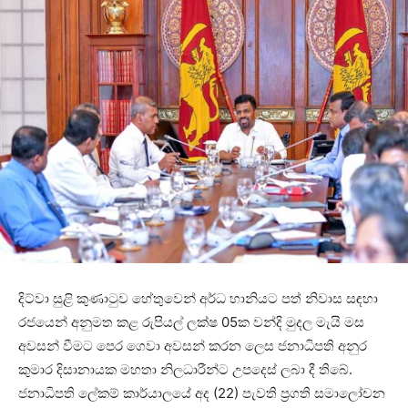
දිට්වා සුළි කුණාටුව හේතුවෙන් අර්ධ හානියට පත් නිවාස සඳහා
රජයෙන් අනුමත කළ රුපියල් ලක්ෂ 05ක වන්දි මුදල මැයි මස
අවසන් වීමට පෙර ගෙවා අවසන් කරන ලෙස ජනාධිපති අනුර
කුමාර දිසානායක මහතා නිලධාරීන්ට උපදෙස් ලබා දී තිබේ.
ජනාධිපති ලේකම් කාර්යාලයේ අද (22) පැවති ප්‍රගති සමාලෝචන