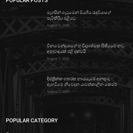
POPULAR POSTS
මැගසින් ගැටුමෙන් මියගිය රැඳවියාගේ
පැටිකිරිය එළියට
August 7, 2026
චීනය චන්ද්‍රයාගේ භූ විද්‍යාත්මක සිතියමේ නව
අනුවාදයක් එළි දක්වයි
August 7, 2026
දිස්ත්‍රික්ක හතරක නායයෑමේ අනතුරු
ඇඟවීමේ නිවේදන යාවත්කාලීන කෙරේ
August 7, 2026
POPULAR CATEGORY