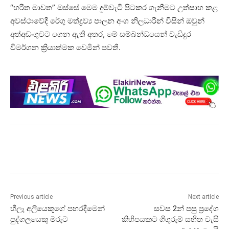
“හරිත මාවත” ඔස්සේ මෙම දුම්වැටි පිටකර ගැනීමට උත්සාහ කළ
අවස්ථාවේදී රේගු මත්ද්‍රව්‍ය පාලන අංශ නිලධාරීන් විසින් ඔවුන්
අත්අඩංගුවට ගෙන ඇති අතර, මේ සම්බන්ධයෙන් වැඩිදුර
විමර්ශන ක්‍රියාත්මක වෙමින් පවතී.
Previous article
Next article
හීලෑ අලියෙකුගේ පහරදීමෙන්
සවස 2න් පසු ප්‍රදේශ
පුද්ගලයෙකු මරුට
කිහිපයකට ගිගුරුම් සහිත වැසි