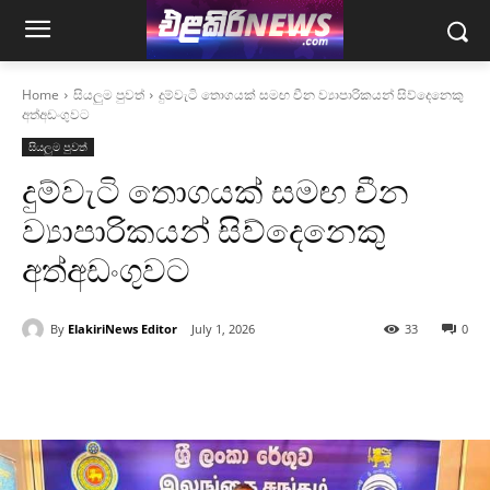
Home
සියලුම පුවත්
දුම්වැටි තොගයක් සමඟ චීන ව්‍යාපාරිකයන් සිව්දෙනෙකු
අත්අඩංගුවට
සියලුම පුවත්
දුම්වැටි තොගයක් සමඟ චීන
ව්‍යාපාරිකයන් සිව්දෙනෙකු
අත්අඩංගුවට
By
ElakiriNews Editor
July 1, 2026
33
0