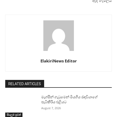
ඇද හැලෙයි
ElakiriNews Editor
RELATED ARTICLES
මැගසින් ගැටුමෙන් මියගිය රැඳවියාගේ
පැටිකිරිය එළියට
August 7, 2026
සියලුම පුවත්