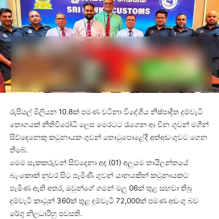
රුපියල් මිලියන 10.8ක් පමණ වටිනා විදේශීය නිෂ්පාදිත දුම්වැටි
තොගයක් නීතිවිරෝධී ලෙස මෙරටට රැගෙන ආ චීන ගුවන් මගීන්
සිව්දෙනෙකු කටුනායක ගුවන් තොටුපොළේදී අත්අඩංගුවට ගෙන
තිබේ.
මෙම සැකකරුවන් සිව්දෙනා අද (01) අලුයම තායිලන්තයේ
බැංකොක් නුවර සිට පැමිණි ගුවන් යානයකින් කටුනායකට
පැමිණ ඇති අතර, ඔවුන්ගේ ගමන් මලු 06ක් තුළ සඟවා තිබූ
දුම්වැටි කාටූන් 360ක් තුළ දුම්වැටි 72,000ක් පමණ අඩංගු බව
රේගු නිලධාරීහු පවසති.