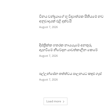
චීනය චන්ද්‍රයාගේ භූ විද්‍යාත්මක සිතියමේ නව
අනුවාදයක් එළි දක්වයි
August 7, 2026
දිස්ත්‍රික්ක හතරක නායයෑමේ අනතුරු
ඇඟවීමේ නිවේදන යාවත්කාලීන කෙරේ
August 7, 2026
පල්ලන්සේන තත්ත්වය පාලනයට කඳුළු ගෑස්
August 7, 2026
Load more