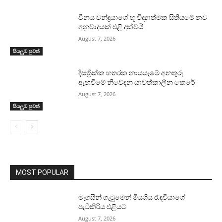
චීනය චන්ද්‍රයාගේ භූ විද්‍යාත්මක සිතියමේ නව
අනුවාදයක් එළි දක්වයි
August 7, 2026
සියලුම පුවත්
දිස්ත්‍රික්ක හතරක නායයෑමේ අනතුරු
ඇඟවීමේ නිවේදන යාවත්කාලීන කෙරේ
August 7, 2026
සියලුම පුවත්
MOST POPULAR
මැගසින් ගැටුමෙන් මියගිය රැඳවියාගේ
පැටිකිරිය එළියට
August 7, 2026