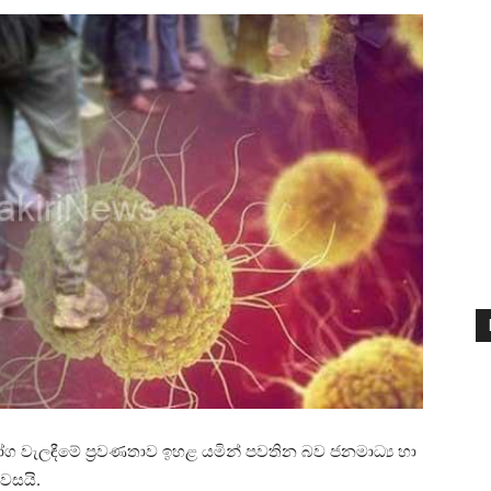
රෝග වැලඳීමේ ප්‍රවණතාව ඉහළ යමින් පවතින බව ජනමාධ්‍ය හා
පවසයි.