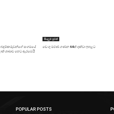
සියලුම පුවත්
බෙදුම්කරුවන්ගේ සංගමයේ
ඩෙංගු මරණ ගණන 64ක් දක්වා ඉහළට
ළාත් ශාඛාව හෙට ඇරඹෙයි
POPULAR POSTS
P