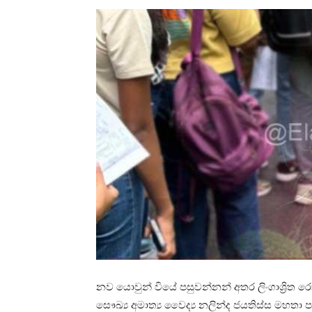
නව යොවුන් වියේ පසුවන්නන් අතර ලිංගාශ්‍රිත 
සෞඛ්‍ය අමාත්‍ය වෛද්‍ය නලින්ද ජයතිස්ස මහතා 