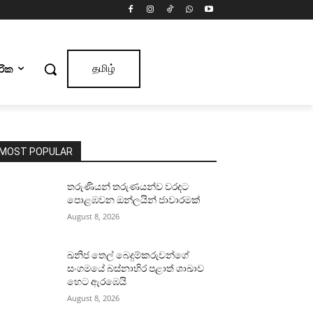
ාරික
தமிழ்
MOST POPULAR
තරුණියන් තරුණයන්ව වරදට
පොළඹවන ඔන්ලයින් ජාවාරමක්
August 8, 2026
ඛනිජ තෙල් බෙදුම්කරුවන්ගේ
සංගමයේ බස්නාහිර පළාත් ශාඛාව
හෙට ඇරඹෙයි
August 8, 2026