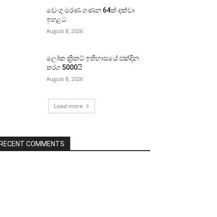
ඩෙංගු මරණ ගණන 64ක් දක්වා
ඉහළට
August 8, 2026
ලෝක ක්‍රිකට් ඉතිහාසයේ එක්දින
තරග 5000යි
August 8, 2026
Load more
RECENT COMMENTS