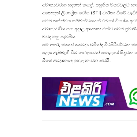
අමාත්‍යවරයා සඳහන් කළේ, පසුගිය වසරවලට සාපේ
අනෙකුත් ලිංගාශ්‍රිත රෝග (STI) වාර්තා වීමේ වැ
මෙම තත්ත්වය සම්බන්ධයෙන් රජයේ විශේෂ අවධාන
අමාත්‍යවරිය සහ අදාළ ආයතන එක්ව මෙම ප්‍රවණතාව
බවද ඔහු පැවසීය.
මේ අතර, මනෝ වෛද්‍ය චමින්ද වීරසිරිවර්ධන මහ
ලෙස ඇබ්බැහි වීම හේතුවෙන් මොළයේ සිදුවන වෙන
වීමේ අවදානමද ඉහළ නංවන බවයි.
Share