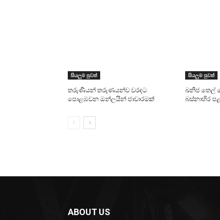
සියලුම පුවත්
සියලුම පුවත්
තරුණියන් තරුණයන්ව වරදට
ඛනිජ තෙල් 
පොළඹවන ඔන්ලයින් ජාවාරමක්
බස්නාහිර ප
ABOUT US