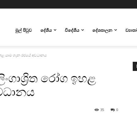
මුල් පිටුව
දේශීය
විදේශීය
දේශපාලන
ව්‍යාප
ග ඉහළ යාම ගැන රජයේ අවධානය
ිංගාශ්‍රිත රෝග ඉහළ
අවධානය
35
0