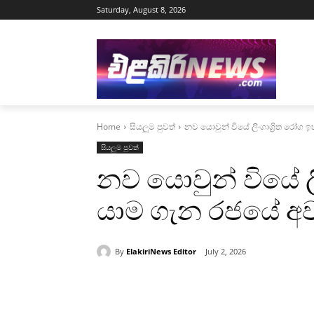
Saturday, August 8, 2026
Home
සියලුම පුවත්
නව යොවුන් වියේ ලිංගාශ්‍රිත රෝ
සියලුම පුවත්
නව යොවුන් වියේ ල
යාම ගැන රජයේ 
By
ElakiriNews Editor
July 2, 2026
Share