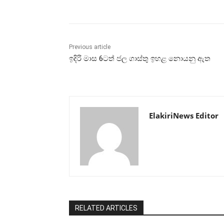
Previous article
ඉදිරි මාස 6ටත් ජල ගාස්තු ඉහළ නොයනු ඇත
ElakiriNews Editor
RELATED ARTICLES