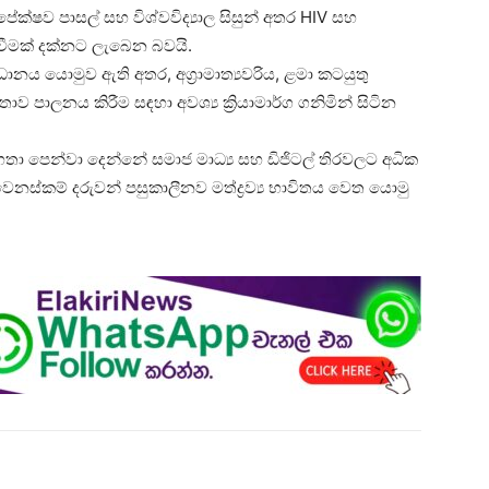
ක්ෂව පාසල් සහ විශ්වවිද්‍යාල සිසුන් අතර HIV සහ
ඩිවීමක් දක්නට ලැබෙන බවයි.
ය යොමුව ඇති අතර, අග්‍රාමාත්‍යවරිය, ළමා කටයුතු
 පාලනය කිරීම සඳහා අවශ්‍ය ක්‍රියාමාර්ග ගනිමින් සිටින
තා පෙන්වා දෙන්නේ සමාජ මාධ්‍ය සහ ඩිජිටල් තිරවලට අධික
ස්කම් දරුවන් පසුකාලීනව මත්ද්‍රව්‍ය භාවිතය වෙත යොමු