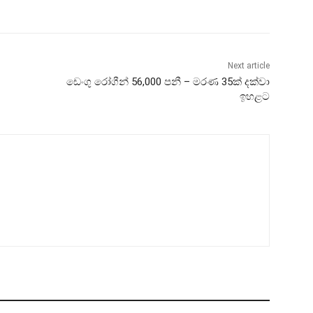
Next article
ඩෙංගු රෝගීන් 56,000 පනී – මරණ 35ක් දක්වා
ඉහළට