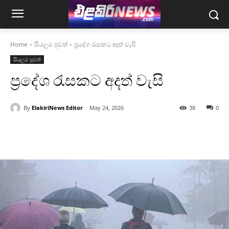
Home
සියලුම පුවත්
ප්‍රදේශ රැසකට අදත් වැසි
සියලුම පුවත්
ප්‍රදේශ රැසකට අදත් වැසි
By
ElakiriNews Editor
May 24, 2026
38
0