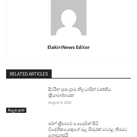
ElakiriNews Editor
RELATED ARTICLES
දිවයින පුරා ග්‍රාම නිලධාරීන් වෘත්තීය
ක්‍රියාමාර්ගයක
August 9, 2026
සියලුම පුවත්
සර්ෆ් ක්‍රීඩාවේ යෙදෙමින් සිටි
විදේශිකයෙකුගේ මළ සිරුරක් වෙරළ තීරයට
ගොඩගසයි