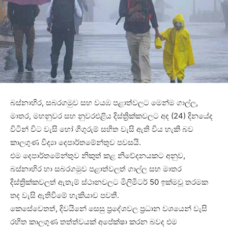
බස්නාහිර, සබරගමුව සහ වයඹ පළාත්වලට මෙන්ම ගාල්ල,
මාතර, මහනුවර සහ නුවරඑළිය දිස්ත්‍රික්කවලට අද (24) දිනයේද
විටින් විට වැසි හෝ ගිගුරුම් සහිත වැසි ඇති විය හැකි බව
කාලගුණ විද්‍යා දෙපාර්තමේන්තුව පවසයි.
එම දෙපාර්තමේන්තුව නිකුත් කළ නිවේදනයකට අනුව,
බස්නාහිර හා සබරගමුව පළාත්වලත් ගාල්ල සහ මාතර
දිස්ත්‍රික්කවලත් ඇතැම් ස්ථානවලට මිලිමීටර් 50 ඉක්මවූ තරමක
තද වැසි ඇතිවීමේ හැකියාව පවතී.
කෙසේවෙතත්, දිවයිනේ සෙසු ප්‍රදේශවල ප්‍රධාන වශයෙන් වැසි
රහිත කාලගුණ තත්ත්වයක් අපේක්ෂා කරන බවද එම