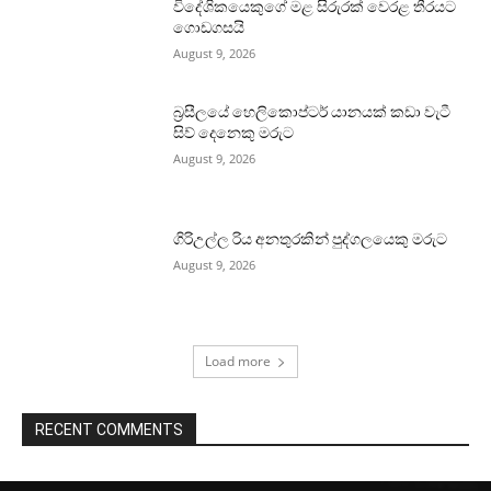
විදේශිකයෙකුගේ මළ සිරුරක් වෙරළ තීරයට
ගොඩගසයි
August 9, 2026
බ්‍රසීලයේ හෙලිකොප්ටර් යානයක් කඩා වැටී
සිව් දෙනෙකු මරුට
August 9, 2026
ගිරිඋල්ල රිය අනතුරකින් පුද්ගලයෙකු මරුට
August 9, 2026
Load more
RECENT COMMENTS