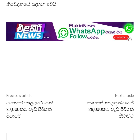
නිවේදනයේ සඳහන් වෙයි.
Previous article
Next article
අයහපත් කාලගුණයෙන්
අයහපත් කාලගුණයෙන්
27,000කට වැඩි පිරිසක්
28,000කට වැඩි පිරිසක්
පීඩාවට
පීඩාවට