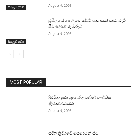
August 9, 2026
සියලුම පුවත්
බ්‍රසීලයේ හෙලිකොප්ටර් යානයක් කඩා වැටී
සිව් දෙනෙකු මරුට
August 9, 2026
සියලුම පුවත්
MOST POPULAR
දිවයින පුරා ග්‍රාම නිලධාරීන් වෘත්තීය
ක්‍රියාමාර්ගයක
August 9, 2026
සර්ෆ් ක්‍රීඩාවේ යෙදෙමින් සිටි