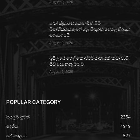
August 9, 2026
සර්ෆ් ක්‍රීඩාවේ යෙදෙමින් සිටි
විදේශිකයෙකුගේ මළ සිරුරක් වෙරළ තීරයට
ගොඩගසයි
August 9, 2026
බ්‍රසීලයේ හෙලිකොප්ටර් යානයක් කඩා වැටී
සිව් දෙනෙකු මරුට
August 9, 2026
POPULAR CATEGORY
සියලුම පුවත්
2354
දේශීය
1919
දේශපාලන
577