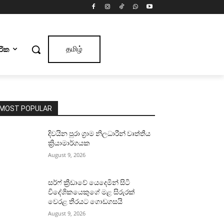
ාරික
தமிழ்
MOST POPULAR
දිවයින පුරා ග්‍රාම නිලධාරීන් වෘත්තීය
ක්‍රියාමාර්ගයක
August 9, 2026
සර්ෆ් ක්‍රීඩාවේ යෙදෙමින් සිටි
විදේශිකයෙකුගේ මළ සිරුරක්
වෙරළ තීරයට ගොඩගසයි
August 9, 2026