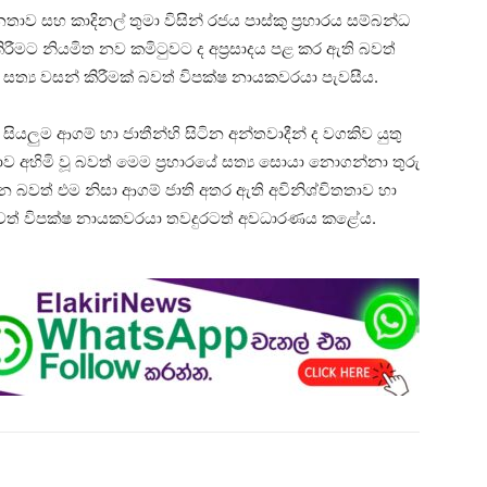
ව සහ කාදිනල් තුමා විසින් රජය පාස්කු ප්‍රහාරය සම්බන්ධ
රීමට නියමිත නව කමිටුවට ද අප්‍රසාදය පළ කර ඇති බවත්
ේ සත්‍ය වසන් කිරීමක් බවත් විපක්ෂ නායකවරයා පැවසීය.
සියලුම ආගම් හා ජාතීන්හි සිටින අන්තවාදීන් ද වගකිව යුතු
ව අහිමි වූ බවත් මෙම ප්‍රහාරයේ සත්‍ය සොයා නොගන්නා තුරු
න බවත් එම නිසා ආගම් ජාති අතර ඇති අවිනිශ්චිතතාව හා
 බවත් විපක්ෂ නායකවරයා තවදුරටත් අවධාරණය කළේය.