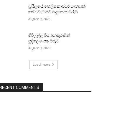
බ්‍රසීලයේ හෙලිකොප්ටර් යානයක්
කඩා වැටී සිව් දෙනෙකු මරුට
August 9, 2026
ගිරිඋල්ල රිය අනතුරකින්
පුද්ගලයෙකු මරුට
August 9, 2026
Load more
RECENT COMMENTS