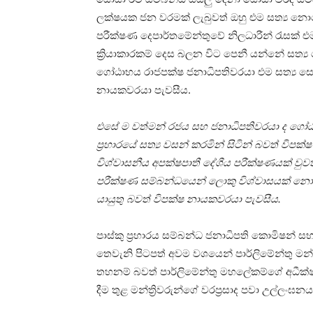
ලක්ෂයක ජන වරමක් ලැබුවත් ඔහු එම සත්‍ය නොසො
පරීක්ෂණ දෙපාර්තමේන්තුවේ නිලධාරීන් රැසක් එම
ක්‍රියාකාරකම් දෙස බලන විට පෙනී යන්නේ සත්‍ය
ගෝඨාභය රාජපක්ෂ ජනාධිපතිවරයා එම සත්‍ය සො
නායකවරයා පැවසීය.
එසේ ම වත්මන් රජය සහ ජනාධිපතිවරයා ද ගෝඨ
ප්‍රහාරයේ සත්‍ය වසන් කරමින් සිටින් බවත් 
විශ්වාසනීය අපක්ෂපාතී දේශීය පරීක්ෂණයක් වුවත්
පරීක්ෂණ සම්බන්ධයෙන් ලොකු විශ්වාසයක් නොම
යායුතු බවත් විපක්ෂ නායකවරයා පැවසීය.
පාස්කු ප්‍රහාරය සම්බන්ධ ජනාධිපති කොමිෂන් ස
තෙවැනි පිටපත් අවම වශයෙන් පාර්ලිමේන්තු මන
තහනම් බවත් පාර්ලිමේන්තු මහලේකම්ගේ අධීක
දීම තුළ මන්ත්‍රිවරුන්ගේ වරප්‍රසාද පවා උල්ල