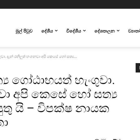
මුල් පිටුව
දේශීය
විදේශීය
දේශපාලන
ව්‍යාප
ගුවා. දැන් රනිලුත් හංගනවා අපි කෙසේ හෝ සත්‍ය...
ත්‍ය ගෝඨාභයත් හැංගුවා.
නවා අපි කෙසේ හෝ සත්‍ය
ුතු යි – විපක්ෂ නායක
තා