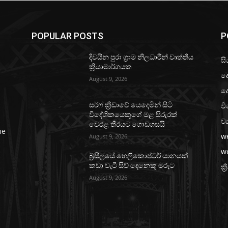
POPULAR POSTS
P
දිවයින පුරා ග්‍රාම නිලධාරීන් වෘත්තීය
සි
ක්‍රියාමාර්ගයක
ද
August 9, 2026
ද
වි
සර්ෆ් ක්‍රීඩාවේ යෙදෙමින් සිටි
විදේශිකයෙකුගේ මළ සිරුරක්
ව්
වෙරළ තීරයට ගොඩගසයි
he
w
August 9, 2026
w
බ්‍රසීලයේ හෙලිකොප්ටර් යානයක්
කඩා වැටී සිව් දෙනෙකු මරුට
ක්‍
August 9, 2026