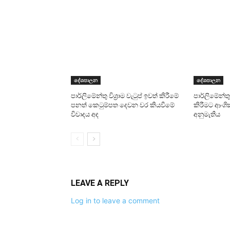
දේශපාලන
දේශපාලන
පාර්ලිමේන්තු විශ්‍රාම වැටුප් ඉවත් කිරීමේ
පාර්ලිමේන්තු ම
පනත් කෙටුම්පත දෙවන වර කියවීමේ
කිරීමට ආංශ
විවාදය අද
අනුමැතිය
LEAVE A REPLY
Log in to leave a comment