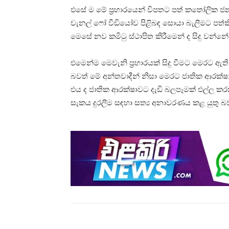
එසේ ම මේ ප්‍රහාරයෙන් විපතට පත් කතෝලික ජනතා
චැනල් ෆෝ වීඩියෝව පිළිබඳ සොයා බැලීමට පත්කි
මෙසේ නව කමිටු ස්ථාපිත කිරීමෙන් ද සිදු වන්න
එමෙන්ම මෙවැනි ප්‍රහාරයක් සිදු වීමට මෙරට ඇති 
බවත් මේ අන්තවාදීන් නිසා මෙරට ජාතික ආරක්ෂා
එය ද ජාතික ආරක්ෂාවට දැඩි බලපෑමක් එල්ල කර
සැකය දුරලීම සඳහා සත්‍ය අනාවරණය කළ යුතු