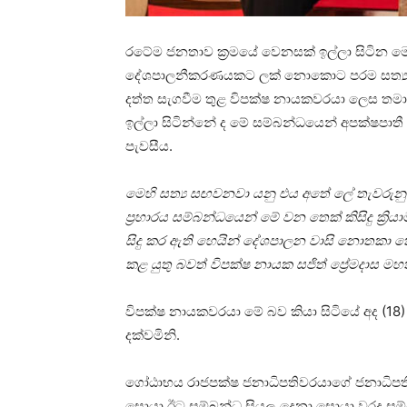
රටේම ජනතාව ක්‍රමයේ වෙනසක් ඉල්ලා සිටින මොහො
දේශපාලනීකරණයකට ලක් නොකොට පරම සත්‍ය සෙ
දත්ත සැගවීම තුළ විපක්ෂ නායකවරයා ලෙස තමා ද
ඉල්ලා සිටින්නේ ද මේ සම්බන්ධයෙන් අපක්ෂපා
පැවසීය.
මෙහි සත්‍ය සඟවනවා යනු එය අතේ ලේ තැවරුනු
ප්‍රහාරය සම්බන්ධයෙන් මේ වන තෙක් කිසිදු ක්‍ර
සිදු කර ඇති හෙයින් දේශපාලන වාසි නොතකා 
කළ යුතු බවත් විපක්ෂ නායක සජිත් ප්‍රේමදාස මහ
විපක්ෂ නායකවරයා මේ බව කියා සිටියේ අද (18) 
දක්වමිනි.
ගෝඨාභය රාජපක්ෂ ජනාධිපතිවරයාගේ ජනාධිපති හ
සොයා ඊට සම්බන්ධ සියලු දෙනා සොයා වරද සම්බ