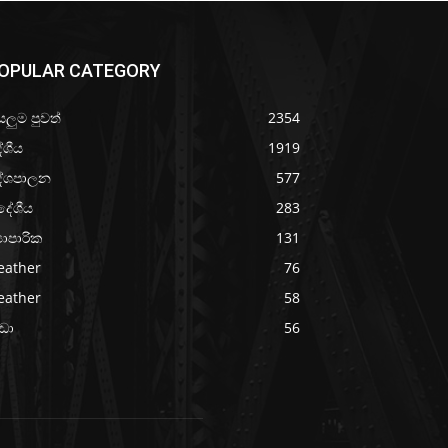
OPULAR CATEGORY
යලුම පුවත්
2354
ේශීය
1919
ේශපාලන
577
දේශීය
283
‍යාපාරික
131
eather
76
eather
58
රීඩා
56