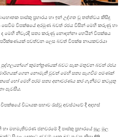
තක පාස්කු ප්‍රහාරය හා ඉන් උද්ගත වූ තත්ත්වය කිසිදු
වීම විපක්ෂයේ අරමුණ බවත් රජය විසින් මෙහි කරුණු හා
 මෙහි නිවැරදි සත්‍ය කරුණු නොදන්නා හෙයින් විපක්ෂය
තී පරීක්ෂණයක් පවත්වන ලෙස බවත් විපක්ෂ නායකවරයා
 පුද්ගලයන්ගේ කුමන්ත්‍රණයක් බවට සැක මතුවන බවත් රජය
ියාමාර්ගයක් ගෙන නොමැති වුවත් මෙහි සත්‍ය සැගවීම පමණක්
කෙසේ හෝ මෙහි පරම සත්‍ය අනාවරණය කර ගැනීමට කටයුතු
තා පැවසීය.
විපක්ෂයේ විධායක සභාව රැස්වූ අවස්ථාවේ දී අදහස්
ා මහමැතිවරණ ජනවරමේ දී පාස්කු ප්‍රහාරයේ සුළ මුල
න්ධ සියලු දෙනාට දඩුවම් දෙන බව පැවසූ නිසා 69