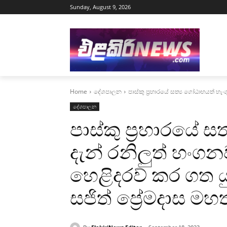
Sunday, August 9, 2026
Home
දේශපාලන
පාස්කු ප්‍රහාරයේ සත්‍ය ගෝඨාභයත් හැං
දේශපාලන
පාස්කු ප්‍රහාරයේ ස
දැන් රනිලුත් හංග
හෙළිදරව් කර ගත ය
සජිත් ප්‍රේමදාස මහ