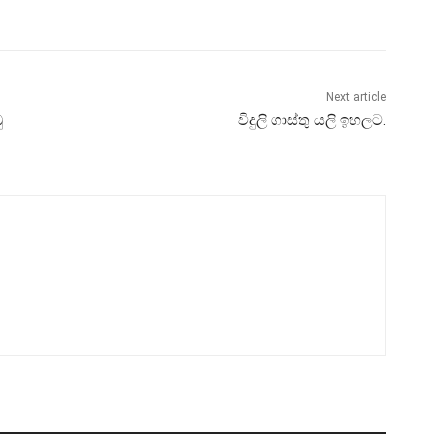
Next article
ු
විදුලි ගාස්තු යලි ඉහලට.