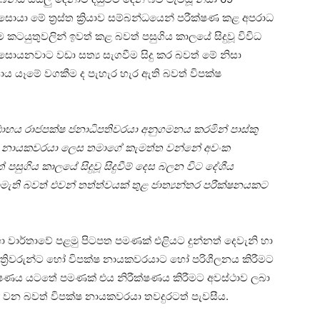
යා මේ ත්‍රස්ත ක්‍රියාව සම්බන්ධයෙන් පරීක්ෂණ කළ අපරාධ
 කටයුතුවලින් ඉවත් කළ බවත් පසුගිය කාලයේ සිදුවූ විවිධ
 සොයනවාට වඩා සත්‍ය සැගවීම සිදු කර බවත් මේ නිසා
ය යෑමේ වගකීම ද පැහැර හැර ඇති බවත් විපක්ෂ
ාභය රාජපක්ෂ ජනාධිපතිවරයා අනුගමනය කරමින් පාස්කු
විපක්ෂ නායකවරයා ලෙස තමාගේ කැමත්ත වන්නේ අවංක
 පසුගිය කාලයේ සිදුවූ සිදුවීම් දෙස බලන විට දේශීය
ැති බවත් එවන් තත්ත්වයක් තුළ ජාත්‍යන්තර පරීක්ෂනයකට
භා වාර්තාවේ පළමු පිටපත පමණක් එළියට දුන්නත් දෙවැනි හා
්ත්‍රිවරුන්ට හෝ විපක්ෂ නායකවරයාට හෝ පරිශීලනය කිරීමට
්ෂණය යටතේ පමණක් එය නිරීක්ෂණය කිරීමට අවස්ථාව ලබා
ංඝනය වන බවත් විපක්ෂ නායකවරයා තවදුරටත් පැවසීය.