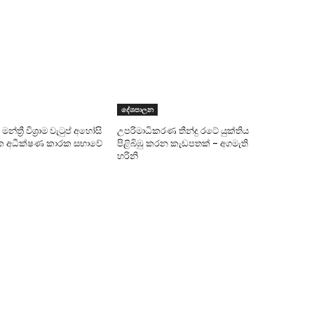
දේශපාලන
න්ත්‍රී විශ්‍රාම වැටුප් අහෝසි
උපරිමාධිකරණ තීන්දු රටේ යුක්තිය
ික අධීක්ෂණ කාරක සභාවේ
පිළිබිඹු කරන කැඩපතක් – අගමැති
හරිනි