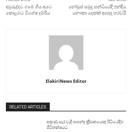
Previous article
Next article
අවුරුද්දට ගමේ ගිය අයට
හෝමූස් සමුද්‍ර සන්ධියේදී ඉන්දීය
කොළඹට විශේෂ දුම්රිය
නෞකා දෙකක් ආපසු හරවයි
ElakiriNews Editor
RELATED ARTICLES
අකුණු සැර වැදී පාපන්දු ක්‍රීඩකයෙකු පිටියේදීම
ජීවිතක්ෂයට