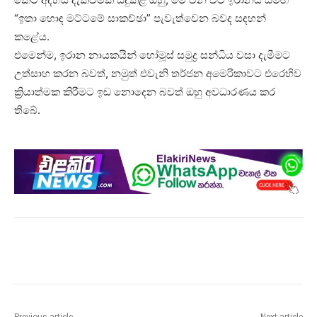
“ඉතා හොඳ මට්ටමේ සාකච්ඡා” පැවැත්වෙන බවද සඳහන්
කළේය.
එමෙන්ම, ඉරාන නායකයින් හෝමූස් සමුද්‍ර සන්ධිය වසා දැමීමට
උත්සාහ කරන බවත්, නමුත් එවැනි තර්ජන අමෙරිකාවට එරෙහිව
ක්‍රියාත්මක කිරීමට ඉඩ නොදෙන බවත් ඔහු අවධාරණය කර
තිබේ.