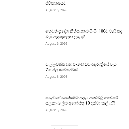
ජීවිතක්ෂයට
August 6, 2026
හෙටත් ප්‍රදේශ කිහිපයකට මි.මී. 100ට වැඩි තද
වැසි ඇදහැලෙන ලකුණු
August 6, 2026
වැල්ලවත්ත සහ පාමංකඩට අද රාත්‍රියේ පැය
7ක ජල කප්පාදුවක්
August 6, 2026
සලේගේ පෙත්සමට අදාළ අතරමැදි පෙත්සම්
සලකා බැලීම අගෝස්තු 10 දක්වා කල් යයි
August 6, 2026