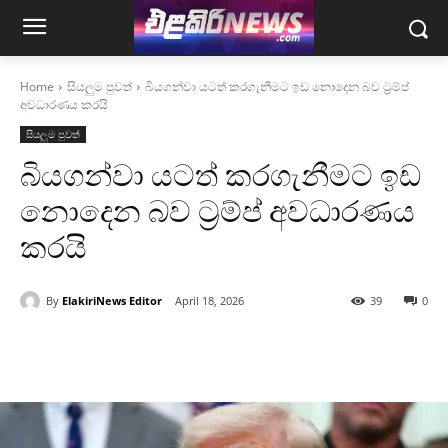
Home
සියලුම පුවත්
බියගන්වා යටත් කරගැනීමට ඉඩ නොදෙන බව ට්‍රම්ප්
අවධාරණය කරයි
සියලුම පුවත්
බියගන්වා යටත් කරගැනීමට ඉඩ
නොදෙන බව ට්‍රම්ප් අවධාරණය
කරයි
By
ElakiriNews Editor
April 18, 2026
39
0