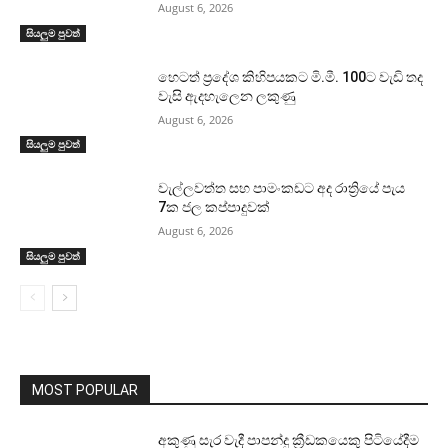
August 6, 2026
සියලුම පුවත්
හෙටත් ප්‍රදේශ කිහිපයකට මි.මී. 100ට වැඩි තද
වැසි ඇදහැලෙන ලකුණු
August 6, 2026
සියලුම පුවත්
වැල්ලවත්ත සහ පාමංකඩට අද රාත්‍රියේ පැය
7ක ජල කප්පාදුවක්
August 6, 2026
සියලුම පුවත්
MOST POPULAR
අකුණු සැර වැදී පාපන්දු ක්‍රීඩකයෙකු පිටියේදීම