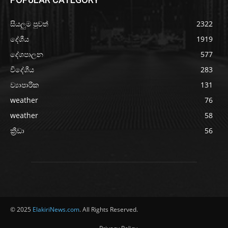
සියලුම පුවත්
2322
දේශීය
1919
දේශපාලන
577
විදේශීය
283
ව්‍යාපාරික
131
weather
76
weather
58
ක්‍රීඩා
56
© 2025
ElakiriNews.com
. All Rights Reserved.