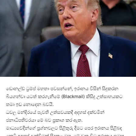
ඩොනල්ඩ් ට්‍රම්ප් මහතා පවසන්නේ, ඉරානය විසින් සිදුකරන
බියගන්වා යටත් කරගැනීමේ (Blackmail) කිසිදු උත්සාහයකට
තමා ඉඩ නොදෙන බවයි.
ධවල මන්දිරයේ පැවති උත්සවයකදී අදහස් දක්වමින්
ජනාධිපතිවරයා මේ බව ප්‍රකාශ කර ඇත.
මාධ්‍යවේදීන්ගේ ප්‍රශ්නවලට පිළිතුරු දීමට පෙර ඉරානය පිළිබඳ
කෙටි අදහස් දැක්වීමක් සිදුකළ ඔහු, මේ වන විට ඉරානය සමඟ