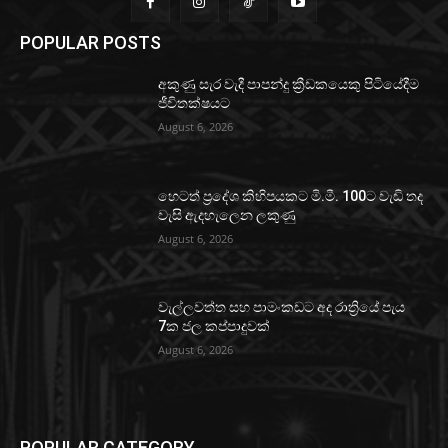
POPULAR POSTS
අකුණු සැර වැදී පාපන්දු ක්‍රීඩකයෙකු පිටියේදීම
ජීවිතක්ෂයට
August 6, 2026
හෙටත් ප්‍රදේශ කිහිපයකට මි.මී. 100ට වැඩි තද
වැසි ඇදහැලෙන ලකුණු
August 6, 2026
වැල්ලවත්ත සහ පාමංකඩට අද රාත්‍රියේ පැය
7ක ජල කප්පාදුවක්
August 6, 2026
POPULAR CATEGORY