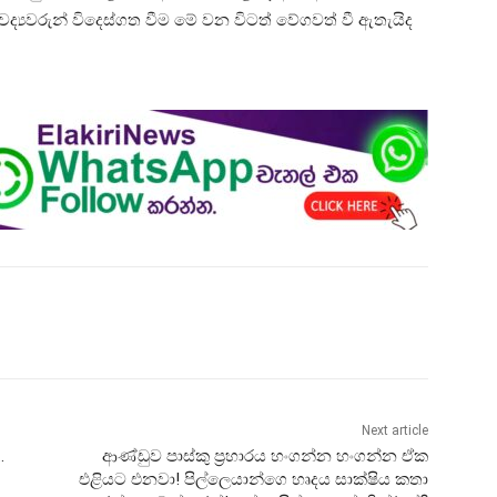
්‍යවරුන් විදෙස්ගත වීම මේ වන විටත් වේගවත් වී ඇතැයිද
Next article
.
ආණ්ඩුව පාස්කු ප්‍රහාරය හංගන්න හංගන්න ඒක
එළියට එනවා! පිල්ලෙයාන්ගෙ හෘදය සාක්ෂිය කතා