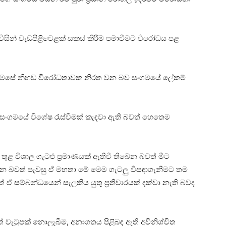
විසින් වැඩපිළිවෙළක් සකස් කිරීම පමාවීමට විරෝධය පළ
පිට මෙසේ නිහඬ විරෝධතාවක නිරත වන බව සංගමයේ ලේකම්
ඳහා සංගමයේ විශේෂ රැස්වීමක් කැඳවා ඇති බවත් හෙතෙම
තුළ විශාල ගැටළු ප්‍රමාණයක් ඇතිවී තිබෙන බවත් මීට
ෙන බවත් පැවසු ඒ මහතා මේ මෙම ගැටලු විසඳාගැනීමට තම
ඒ සම්බන්ධයෙන් සැලකිය යුතු ප්‍රතිචාරයක් දක්වා නැති බවද
් වැටුපක් නොලැබීම, අනාගතය පිළිබඳ ඇති අවිනිශ්චිත