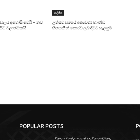
දේශීය
ණ්ඩලය අහෝසි වෙයි – නව
උත්සව සමයේ අත්‍යවශ්‍ය භාණ්ඩ
 සිට බලාත්මකයි
හිඟයකින් තොරව ලබාදීමට සැලසුම්
POPULAR POSTS
P
චීනය චන්ද්‍රයාගේ භූ විද්‍යාත්මක