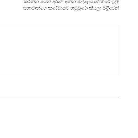
කරන්න පටන් අරන්! අන්න පිල්ලෙයාන් හිරේ ඉද්දි
සහාරාන්ගෙ කණ්ඩායම හමුවුණා කියලා පිළිඅරන්