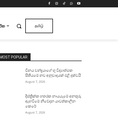
ාරික
தமிழ்
MOST POPULAR
චීනය චන්ද්‍රයාගේ භූ විද්‍යාත්මක
සිතියමේ නව අනුවාදයක් එළි දක්වයි
August 7, 2026
දිස්ත්‍රික්ක හතරක නායයෑමේ අනතුරු
ඇඟවීමේ නිවේදන යාවත්කාලීන
කෙරේ
August 7, 2026