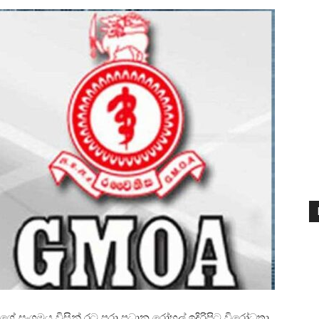
 සංගමය විසින් රට පුරා ප‍්‍රධාන රෝහල් ඉදිරිපිට විරෝධතා