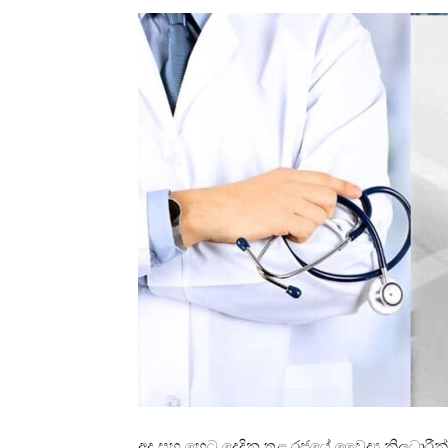
අද සහ හෙට දෙදින තුළ රජයේ වෛද්‍ය නිලධාරීන්ගේ