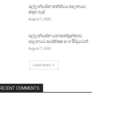
පල්ලන්සේන තත්ත්වය පාලනයට
කඳුළු ගෑස්
August 7, 2026
පල්ලන්සේන නොසන්සුන්තාව
පාලනයට ආරක්ෂක අංශ සීරුවෙන්
August 7, 2026
Load more
RECENT COMMENTS