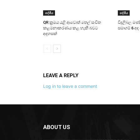
දේශීය
දේශීය
QR ක්‍රමය යළි ආවොත් තෙල් සංචිත
විදුලිබල ම
කළමනාකරණය කළ හැකි බවට
සමාගම් 6 අද
අදහසක්
LEAVE A REPLY
Log in to leave a comment
ABOUT US