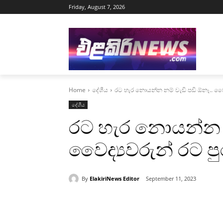
Friday, August 7, 2026
Home
දේශීය
රට හැර නොයන්න නම් වැඩි පඩි ඕනෑ.. වෛද
දේශීය
රට හැර නොයන්න නම
වෛද්‍යවරුන් රට ප
By
ElakiriNews Editor
September 11, 2023
Share