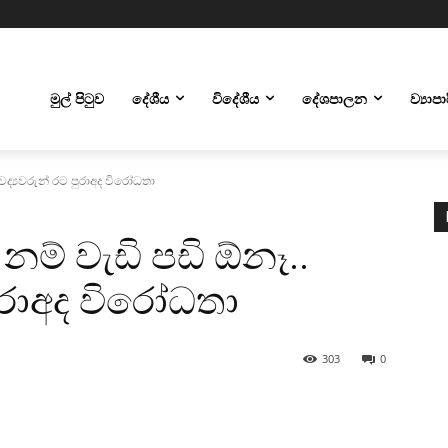
මුල් පිටුව
දේශීය
විදේශීය
දේශපාලන
ව්‍යාප
්‍යවරුන් රට පුරාඅද විරෝධතා
් වැඩි පඩි ඕනෑ..
ුරාඅද විරෝධතා
303
0