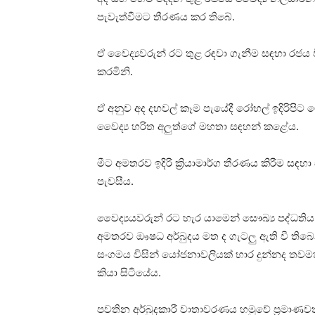
පැවැත්වීමට තීරණය කර තිබේ.
ඒ වෛද්‍යවරුන් රට තුළ රඳවා ගැනීම සඳහා රජය 
කරමිනි.
ඒ අනුව අද දහවල් කෑම පැයේදී රෝහල් ඉදිරි
වෛද්‍ය හරිත අලුත්ගේ මහතා සඳහන් කළේය.
මීට අමතරව ඉදිරි ක්‍රියාමාර්ග තීරණය කිරීම ස
පැවසීය.
වෛද්‍යයවරුන් රට හැර යාමෙන් සෞඛ්‍ය පද්ධතිය 
අමතරව ඖෂධ අර්බුදය මත ද ගැටලු ඇති වී තිබ
සංගමය විසින් යෝජනාවලියක් භාර දුන්නද තවමත් 
කියා සිටියේය.
පවතින අර්බුදකාරී වාතාවරණය හමුවේ ප්‍රමාණවත