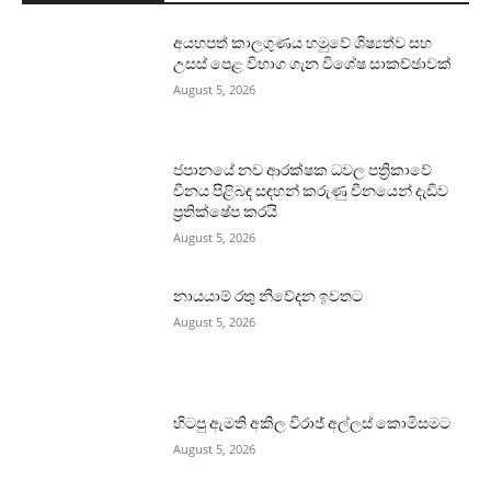
අයහපත් කාලගුණය හමුවේ ශිෂ්‍යත්ව සහ
උසස් පෙළ විභාග ගැන විශේෂ සාකච්ඡාවක්
August 5, 2026
ජපානයේ නව ආරක්ෂක ධවල පත්‍රිකාවේ
චීනය පිළිබඳ සඳහන් කරුණු චීනයෙන් දැඩිව
ප්‍රතික්ෂේප කරයි
August 5, 2026
නායයාම් රතු නිවේදන ඉවතට
August 5, 2026
හිටපු ඇමති අකිල විරාජ් අල්ලස් කොමිසමට
August 5, 2026