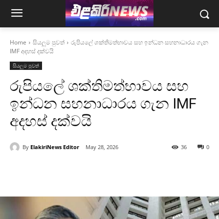
Home
සියලුම පුවත්
රුපියලේ ශක්තිමත්භාවය සහ ඉන්ධන සහනාධාරය ගැන
IMF අදහස් දක්වයි
සියලුම පුවත්
රුපියලේ ශක්තිමත්භාවය සහ
ඉන්ධන සහනාධාරය ගැන IMF
අදහස් දක්වයි
By
ElakiriNews Editor
May 28, 2026
36
0