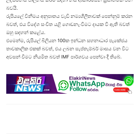
බවයි.
රුපියලේ විනිමය අනුපාතය වැඩි නම්‍යශීලීතාවක් පෙන්නුම් කරන
බවත්, එය විදේශ සංචිත යළි ගොඩනැංවීමට දායක වී ඇති බවත්
ඔහු සඳහන් කළේය.
එමෙන්ම, රුපියල් බිලියන 100ක ඉන්ධන සහනාධාර පැකේජය
තාවකාලික එකක් බවත්, එය ලබන සැප්තැම්බර් මාසය වන විට
අවසන් වීමට නියමිත බවත් IMF පාර්ශවය පෙන්වා දී තිබේ.