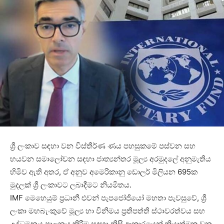
ශ්‍රී ලංකාව සඳහා වන විස්තීර්ණ ණය පහසුකමේ පස්වන සහ
හයවන සමාලෝචන සඳහා ජාත්‍යන්තර මූල්‍ය අරමුදලේ අනුමැතිය
හිමිව ඇති අතර, ඒ අනුව අමෙරිකානු ඩොලර් මිලියන 695ක
මුදලක් ශ්‍රී ලංකාවට ලබාදීමට නියමිතය.
IMF මෙහෙයුම් ප්‍රධානී එවන් පැපජෝජියෝ මහතා පැවසුවේ, ශ්‍රී
ලංකා මහබැංකුවේ මූල්‍ය හා විනිමය ප්‍රතිපත්ති ස්ථාවරත්වය සහ
උද්ධමනය පාලනය කිරීම සඳහා නිසි ආකාරයෙන් ක්‍රියාත්මක වන