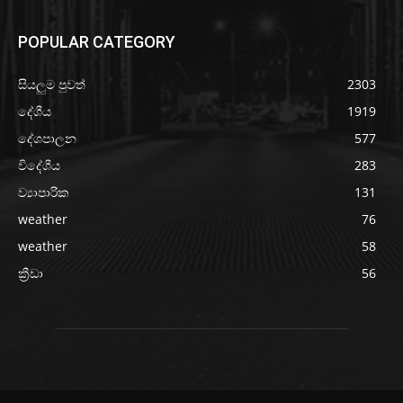
POPULAR CATEGORY
සියලුම පුවත්
2303
දේශීය
1919
දේශපාලන
577
විදේශීය
283
ව්‍යාපාරික
131
weather
76
weather
58
ක්‍රීඩා
56