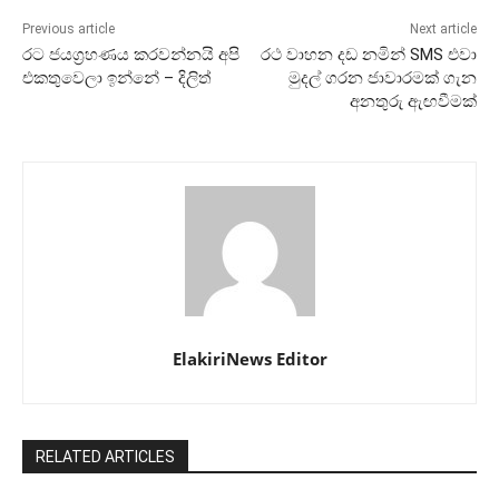
Previous article
Next article
රට ජයග්‍රහණය කරවන්නයි අපි
රථ වාහන දඩ නමින් SMS එවා
එකතුවෙලා ඉන්නේ – දිලිත්
මුදල් ගරන ජාවාරමක් ගැන
අනතුරු ඇඟවීමක්
ElakiriNews Editor
RELATED ARTICLES