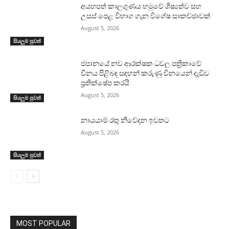
අයහපත් කාලගුණය හමුවේ ශිෂ්‍යත්ව සහ
උසස් පෙළ විභාග ගැන විශේෂ සාකච්ඡාවක්
August 5, 2026
සියලුම පුවත්
ජපානයේ නව ආරක්ෂක ධවල පත්‍රිකාවේ
චීනය පිළිබඳ සඳහන් කරුණු චීනයෙන් දැඩිව
ප්‍රතික්ෂේප කරයි
August 5, 2026
සියලුම පුවත්
නායයාම් රතු නිවේදන ඉවතට
August 5, 2026
සියලුම පුවත්
MOST POPULAR