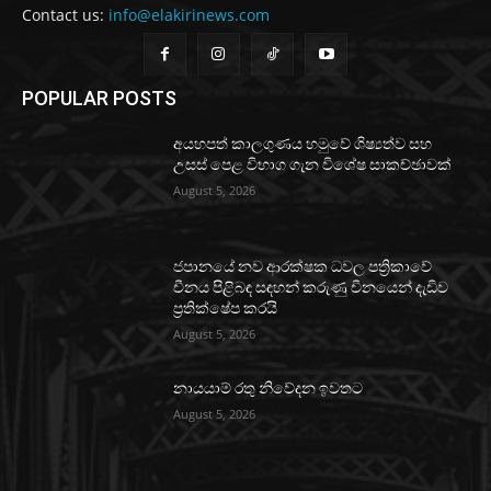
Contact us:
info@elakirinews.com
POPULAR POSTS
අයහපත් කාලගුණය හමුවේ ශිෂ්‍යත්ව සහ
උසස් පෙළ විභාග ගැන විශේෂ සාකච්ඡාවක්
August 5, 2026
ජපානයේ නව ආරක්ෂක ධවල පත්‍රිකාවේ
චීනය පිළිබඳ සඳහන් කරුණු චීනයෙන් දැඩිව
ප්‍රතික්ෂේප කරයි
August 5, 2026
නායයාම් රතු නිවේදන ඉවතට
August 5, 2026