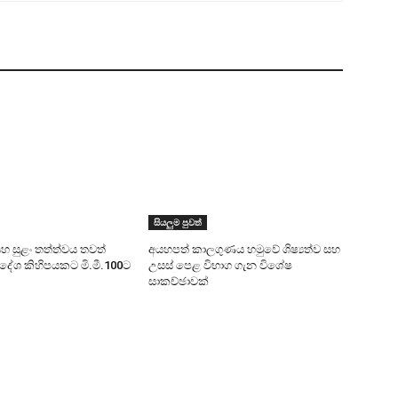
සියලුම පුවත්
සහ සුළං තත්ත්වය තවත්
අයහපත් කාලගුණය හමුවේ ශිෂ්‍යත්ව සහ
්‍රදේශ කිහිපයකට මි.මී.100ට
උසස් පෙළ විභාග ගැන විශේෂ
සාකච්ඡාවක්