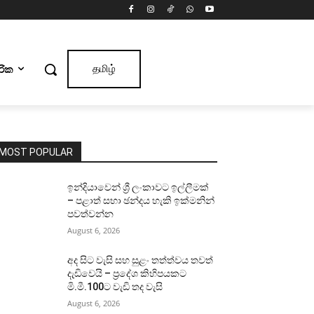
ාරික
தமிழ்
MOST POPULAR
ඉන්දියාවෙන් ශ්‍රී ලංකාවට ඉල්ලීමක්
– පළාත් සභා ඡන්දය හැකි ඉක්මනින්
පවත්වන්න
August 6, 2026
අද සිට වැසි සහ සුළං තත්ත්වය තවත්
දැඩිවෙයි – ප්‍රදේශ කිහිපයකට
මි.මී.100ට වැඩි තද වැසි
August 6, 2026