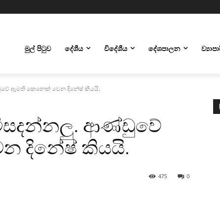
මුල් පිටුව
දේශීය
විදේශීය
දේශපාලන
ව්‍යාප
්ඩුවේ ඇමති කෙනෙක් වෙන දිනේෂ් කියයි.
 විසදන්නලු. ආණ්ඩුවේ
 දිනේෂ් කියයි.
475
0