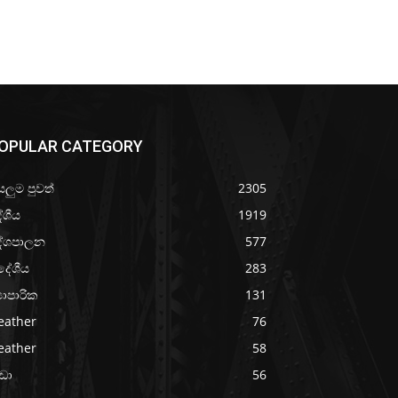
OPULAR CATEGORY
යලුම පුවත්
2305
ේශීය
1919
ේශපාලන
577
දේශීය
283
‍යාපාරික
131
eather
76
eather
58
රීඩා
56