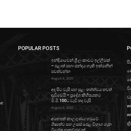
POPULAR POSTS
P
ඉන්දියාවෙන් ශ්‍රී ලංකාවට ඉල්ලීමක්
සි
– පළාත් සභා ඡන්දය හැකි ඉක්මනින්
ද
පවත්වන්න
August 6, 2026
ද
වි
අද සිට වැසි සහ සුළං තත්ත්වය තවත්
දැඩිවෙයි – ප්‍රදේශ කිහිපයකට
ව්
මි.මී.100ට වැඩි තද වැසි
he
w
August 6, 2026
w
අයහපත් කාලගුණය හමුවේ
ක්‍
ශිෂ්‍යත්ව සහ උසස් පෙළ විභාග ගැන
විශේෂ සාකච්ඡාවක්