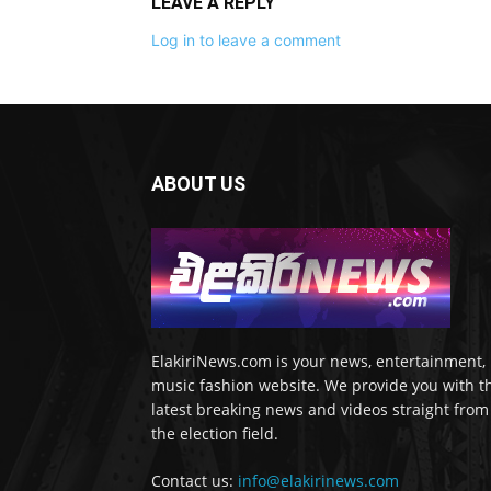
LEAVE A REPLY
Log in to leave a comment
ABOUT US
ElakiriNews.com is your news, entertainment,
music fashion website. We provide you with t
latest breaking news and videos straight from
the election field.
Contact us:
info@elakirinews.com