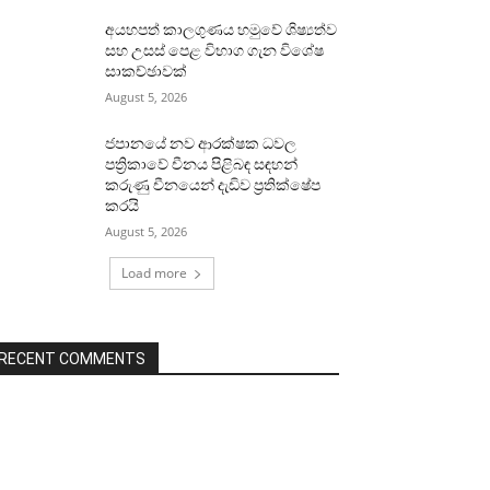
අයහපත් කාලගුණය හමුවේ ශිෂ්‍යත්ව
සහ උසස් පෙළ විභාග ගැන විශේෂ
සාකච්ඡාවක්
August 5, 2026
ජපානයේ නව ආරක්ෂක ධවල
පත්‍රිකාවේ චීනය පිළිබඳ සඳහන්
කරුණු චීනයෙන් දැඩිව ප්‍රතික්ෂේප
කරයි
August 5, 2026
Load more
RECENT COMMENTS