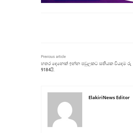
Share
Previous article
හතර දෙනෙක් ඉන්න පවුලකට සතියක වියදම රු
9184යි.
ElakiriNews Editor