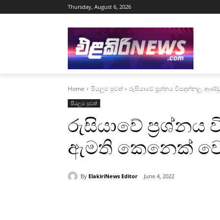
Thursday, August 6, 2026
Home
සියලුම පුවත්
රුසියාවේ ප්‍රශ්නය විසදන්නලු. ආණ
සියලුම පුවත්
රුසියාවේ ප්‍රශ්නය
ඇමති කෙනෙක් වෙන
By
ElakiriNews Editor
June 4, 2022
Share