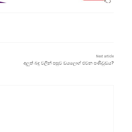
Next article
අලුත් බදු වලින් පසුව ඩයලොග් එවන පණිවුඩය?