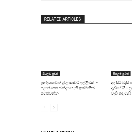
RELATED ARTICLES
සියලුම පුවත්
සියලුම පුවත්
ඉන්දියාවෙන් ශ්‍රී ලංකාවට ඉල්ලීමක් –
අද සිට වැසි 
පළාත් සභා ඡන්දය හැකි ඉක්මනින්
දැඩිවෙයි – ප
පවත්වන්න
වැඩි තද වැසි