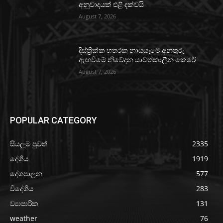
අනුවාදයක් එළි දක්වයි
August 7, 2026
දිස්ත්‍රික්ක හතරක නායයෑමේ අනතුරු
ඇඟවීමේ නිවේදන යාවත්කාලීන කෙරේ
August 7, 2026
POPULAR CATEGORY
සියලුම පුවත්
2335
දේශීය
1919
දේශපාලන
577
විදේශීය
283
ව්‍යාපාරික
131
weather
76