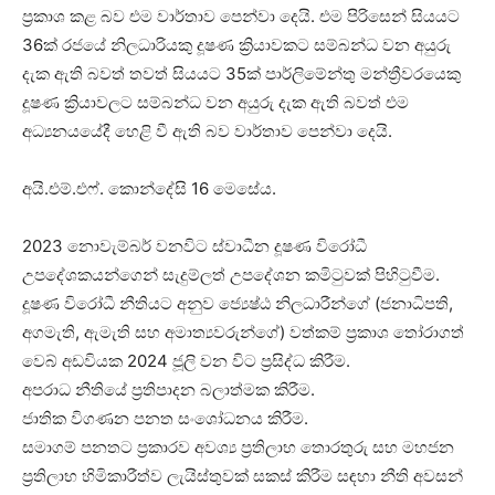
ප්‍රකාශ කළ බව එම වාර්තාව පෙන්වා දෙයි. එම පිරිසෙන් සියයට
36ක් රජයේ නිලධාරියකු දූෂණ ක්‍රියාවකට සම්බන්ධ වන අයුරු
දැක ඇති බවත් තවත් සියයට 35ක් පාර්ලිමේන්තු මන්ත්‍රීවරයෙකු
දූෂණ ක්‍රියාවලට සම්බන්ධ වන අයුරු දැක ඇති බවත් එම
අධ්‍යනයයේදී හෙළි වී ඇති බව වාර්තාව පෙන්වා දෙයි.
අයි.එම්.එෆ්. කොන්දේසි 16 මෙසේය.
2023 නොවැම්බර් වනවිට ස්වාධීන දූෂණ විරෝධී
උපදේශකයන්ගෙන් සැදුම්ලත් උපදේශන කමිටුවක් පිහිටුවීම.
දූෂණ විරෝධී නීතියට අනුව ජ්‍යෙෂ්ඨ නිලධාරීන්ගේ (ජනාධිපති,
අගමැති, ඇමැති සහ අමාත්‍යවරුන්ගේ) වත්කම් ප්‍රකාශ තෝරාගත්
වෙබ් අඩවියක 2024 ජූලි වන විට ප්‍රසිද්ධ කිරීම.
අපරාධ නීතියේ ප්‍රතිපාදන බලාත්මක කිරීම.
ජාතික විගණන පනත සංශෝධනය කිරීම.
සමාගම් පනතට ප්‍රකාරව අවශ්‍ය ප්‍රතිලාභ තොරතුරු සහ මහජන
ප්‍රතිලාභ හිමිකාරීත්ව ලැයිස්තුවක් සකස් කිරීම සඳහා නීති අවසන්