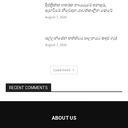
දිස්ත්‍රික්ක හතරක නායයෑමේ අනතුරු
ඇඟවීමේ නිවේදන යාවත්කාලීන කෙරේ
August 7, 2026
පල්ලන්සේන තත්ත්වය පාලනයට කඳුළු ගෑස්
August 7, 2026
Load more
RECENT COMMENTS
ABOUT US