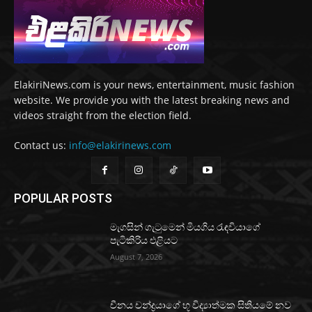
ElakiriNews.com is your news, entertainment, music fashion
website. We provide you with the latest breaking news and
videos straight from the election field.
Contact us:
info@elakirinews.com
POPULAR POSTS
මැගසින් ගැටුමෙන් මියගිය රැඳවියාගේ
පැටිකිරිය එළියට
August 7, 2026
චීනය චන්ද්‍රයාගේ භූ විද්‍යාත්මක සිතියමේ නව