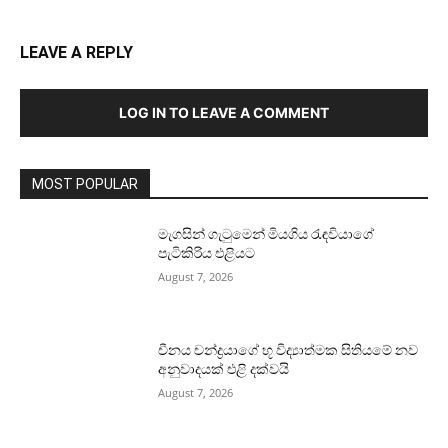
LEAVE A REPLY
LOG IN TO LEAVE A COMMENT
MOST POPULAR
මැගසින් ගැටුමෙන් මියගිය රැඳවියාගේ
පැටිකිරිය එළියට
August 7, 2026
චීනය චන්ද්‍රයාගේ භූ විද්‍යාත්මක සිතියමේ නව
අනුවාදයක් එළි දක්වයි
August 7, 2026