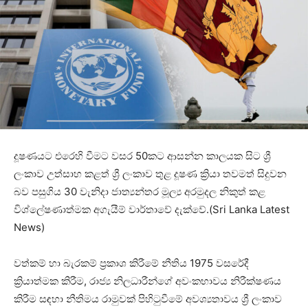
දූෂණයට එරෙහි වීමට වසර 50කට ආසන්න කාලයක සිට ශ්‍රී
ලංකාව උත්සාහ කළත් ශ්‍රී ලංකාව තුළ දූෂණ ක්‍රියා තවමත් සිදුවන
බව පසුගිය 30 වැනිදා ජාත්‍යන්තර මූල්‍ය අරමුදල නිකුත් කළ
විශ්ලේෂණාත්මක අගැයීම් වාර්තාවේ දැක්වේ.(Sri Lanka Latest
News)
වත්කම් හා බැරකම් ප්‍රකාශ කිරීමේ නීතිය 1975 වසරේදී
ක්‍රියාත්මක කිරීම, රාජ්‍ය නිලධාරීන්ගේ අවංකභාවය නිරීක්ෂණය
කිරීම සඳහා නීතිමය රාමුවක් පිහිටුවීමේ අවශ්‍යතාවය ශ්‍රී ලංකාව