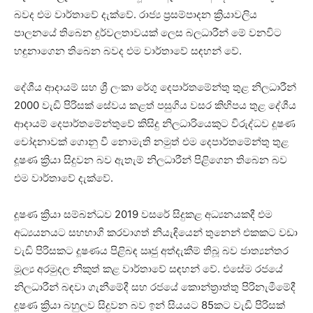
බවද එම වාර්තාවේ දැක්වේ. රාජ්‍ය ප්‍රසම්පාදන ක්‍රියාවලිය
පාලනයේ තිබෙන දුර්වලතාවයක් ලෙස බලධාරීන් මේ වනවිට
හඳුනාගෙන තිබෙන බවද එම වාර්තාවේ සඳහන් වේ.
දේශීය ආදායම් සහ ශ්‍රී ලංකා රේගු දෙපාර්තමේන්තු තුළ නිලධාරීන්
2000 වැඩි පිරිසක් සේවය කළත් පසුගිය වසර කිහිපය තුළ දේශීය
ආදායම් දෙපාර්තමේන්තුවේ කිසිදු නිලධාරියෙකුට විරුද්ධව දූෂණ
චෝදනාවක් ගොනු වී නොමැති නමුත් එම දෙපාර්තමේන්තු තුළ
දූෂණ ක්‍රියා සිදුවන බව ඇතැම් නිලධාරීන් පිළිගෙන තිබෙන බව
එම වාර්තාවේ දැක්වේ.
දූෂණ ක්‍රියා සම්බන්ධව 2019 වසරේ සිදුකළ අධ්‍යනයකදී එම
අධ්‍යයනයට සහභාගි කරවාගත් නියැඳියෙන් තුනෙන් එකකට වඩා
වැඩි පිරිසකට දූෂණය පිළිබඳ ඍජු අත්දැකීම් තිබූ බව ජාත්‍යන්තර
මූල්‍ය අරමුදල නිකුත් කළ වාර්තාවේ සඳහන් වේ. එසේම රජයේ
නිලධාරීන් බඳවා ගැනීමේදී සහ රජයේ කොන්ත්‍රාත්තු පිරිනැමීමේදී
දූෂණ ක්‍රියා බහුලව සිදුවන බව ඉන් සියයට 85කට වැඩි පිරිසක්