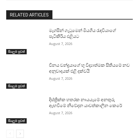
RELATED ARTICLES
මැගසින් ගැටුමෙන් මියගිය රැඳවියාගේ
පැටිකිරිය එළියට
August 7, 2026
සියලුම පුවත්
චීනය චන්ද්‍රයාගේ භූ විද්‍යාත්මක සිතියමේ නව
අනුවාදයක් එළි දක්වයි
August 7, 2026
සියලුම පුවත්
දිස්ත්‍රික්ක හතරක නායයෑමේ අනතුරු
ඇඟවීමේ නිවේදන යාවත්කාලීන කෙරේ
August 7, 2026
සියලුම පුවත්