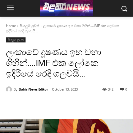
Home
සියලුම පුවත්
ලංකාවේ දූෂණය ඉහ වහා ගිහින්....IMF එක ලෝකෙ
ඉදිරියේ රෙදි ගලවයි…
සියලුම පුවත්
ලංකාවේ දූෂණය ඉහ වහා
ගිහින්….IMF එක ලෝකෙ
ඉදිරියේ රෙදි ගලවයි…
By
ElakiriNews Editor
October 13, 2023
342
0