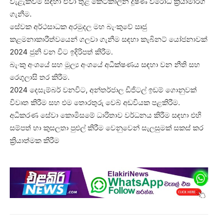
වැළැක්වීම සඳහා ඒවා තුළ කෙටිකාලීන දූෂණ විරෝධී ක්‍රියාමාර්ග
ගැනීම.
සේවක අර්ථසාධක අරමුදල මහ බැංකුවේ ඍජු
කළමනාකාරීත්වයෙන් ගලවා ගැනීම සඳහා කැබිනට් යෝජනාවක්
2024 ජුනි වන විට ඉදිරිපත් කිරීම.
බැංකු අංශයේ සහ මූල්‍ය අංශයේ අධීක්ෂණය සඳහා වන නීති සහ
රෙගුලාසි තර කිරීම.
2024 දෙසැම්බර් වනවිට, අන්තර්ජාල ඩිජිටල් ඉඩම් ගොනුවක්
විවෘත කිරීම සහ එම තොරතුරු වෙබ් අඩවියක පළකිරීම.
අධිකරණ සේවා කොමිසමේ ධාරිතාව වර්ධනය කිරීම සඳහා එහි
සම්පත් හා කුසලතා පුළුල් කිරීම වෙනුවෙන් සැලසුමක් සකස් කර
ක්‍රියාත්මක කිරීම