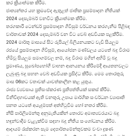
කර ක්‍රියාත්මක කිරීම.
ජාත්‍යන්තර යහ ක්‍රමවේද ඇතුළත් ජාතික ප්‍රසම්පාදන නීතියක්
2024 දෙසැම්බර් වනවිට ක්‍රියාත්මක කිරීම.
තරගකාරී ටෙන්ඩර් ප්‍රසම්පාදන ගිවිසුම් වර්ධනය කරගැනීම පිළිබඳ
වාර්තාවක් 2024 දෙසැම්බර් වන විට වෙබ් අඩවියක පළකිරීම.
2024 මාර්තු මාසයේ සිට රුපියල් බිලියනයකට වැඩි සියලුම
රජයේ ප්‍රසම්පාදන ගිවිසුම්, ආයෝජන මණ්ඩලය යටතේ බදු විරාම
හිමිවූ සියලුම සමාගම්වල නම්, බදු විරාම මගින් අහිමි වූ බදු
ප්‍රමාණය, සුඛෝපභෝගී වාහන ආනයනය කිරීමේදී ආයතනවලට
ලැබුණු බදු සහන වෙබ් අඩවියක ප්‍රසිද්ධ කිරීම. මෙම තොරතුරු
මාස 06කට වතාවක් යාවත්කාලීන කළ යුතුය.
රාජ්‍ය ව්‍යවසාය ප්‍රතිසංස්කරණ ප්‍රතිපත්තියක් සකස් කිරීම.
විනිවිදභාවයක් ඇති වනතුරු උපාය මාර්ගික සංවර්ධන ව්‍යාපෘති
පනත යටතේ අයැදුම්පත් අත්හිටුවීම හෝ නතර කිරීම.
නිසි පාර්ලිමේන්තු අනුමැතියකින් තොරව අමාත්‍යවරයාට බදු
හඳුන්වාදීම වැළැක්වීම සඳහා බදු නීතිය සංශෝධනය කිරීම.
ආදායම් රැස්කරන සෑම දෙපාර්තමේන්තුවකම වංචා දූෂණ