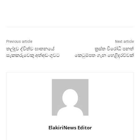
Previous article
Next article
තල්දූව ද්විත්ව ඝාතනයේ
ත්‍රස්ත විරෝධී පනත්
සැකකරුවෙකු අත්අඩංගුවට
කෙටුම්පත ගැන හෙළිදරව්වක්
ElakiriNews Editor