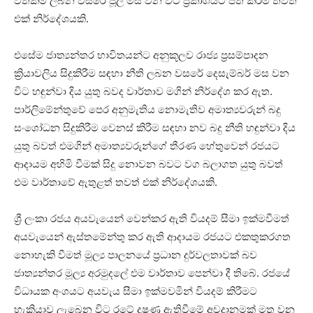
වත්කම් ලබන වසරේ ජූලි මස වන විට ප්‍රකාශයට පත් කිරීම තවත්
එක් නිර්දේශයකි.
එසේම ජාත්‍යන්තර භාවිතයන්ට අනුකූලව රාජ්‍ය ප්‍රසම්පාදන
ක්‍රියාවලිය සිදුකිරීම සඳහා නීති ලබන වසරේ දෙසැම්බර් මස වන
විට හඳුන්වා දිය යුතු බවද වාර්තාව මගින් නිර්දේශ කර ඇත.
පාර්ලිමේන්තුවේ පෙර අනුමැතිය නොමැතිව අමාත්‍යවරුන් බදු
සංශෝධන සිදුකිරීම වෙනස් කිරීම සඳහා නව බදු නීති හඳුන්වා දිය
යුතු බවත් එමගින් අමාත්‍යවරුන්ගේ තීරණ හේතුවෙන් රජයට
ආදායම අහිමි වීමක් සිදු නොවන බවට වග බලාගත යුතු බවත්
එම වාර්තාවේ ඇතුළත් තවත් එක් නිර්දේශයකි.
ශ්‍රී ලංකා රජය අයවැයෙන් වෙන්කර ඇති වියදම් සීමා ඉක්මවීමත්
අයවැයෙන් ඇස්තමේන්තු කර ඇති ආදායම රජයට එකතුකරගත
නොහැකි වීමත් මූල්‍ය පාලනයේ ප්‍රධාන දුර්වලතාවක් බව
ජාත්‍යන්තර මූල්‍ය අරමුදලේ එම වාර්තාව පෙන්වා දී තිබේ. රජයේ
විධායක අංශයට අයවැය සීමා ඉක්මවමින් වියදම් කිරීමට
හැකියාව ලැබෙන විට රටේ දූෂණ ඇතිවීමේ අවදානමක් මතු වන