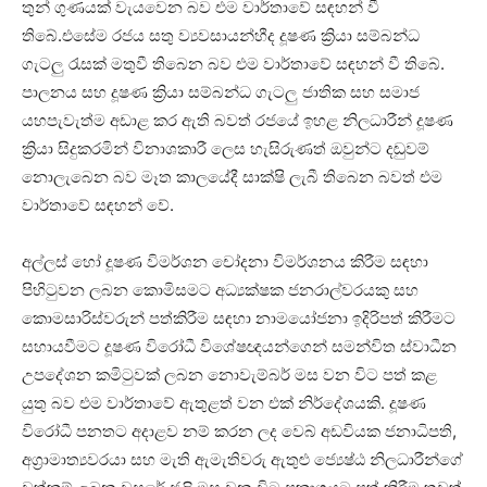
තුන් ගුණයක් වැයවෙන බව එම වාර්තාවේ සඳහන් වී
තිබේ.එසේම රජය සතු ව්‍යවසායන්හීද දූෂණ ක්‍රියා සම්බන්ධ
ගැටලු රැසක් මතුවී තිබෙන බව එම වාර්තාවේ සඳහන් වී තිබේ.
පාලනය සහ දූෂණ ක්‍රියා සම්බන්ධ ගැටලු ජාතික සහ සමාජ
යහපැවැත්ම අඩාළ කර ඇති බවත් රජයේ ඉහළ නිලධාරීන් දූෂණ
ක්‍රියා සිදුකරමින් විනාශකාරී ලෙස හැසිරුණත් ඔවුන්ට දඬුවම්
නොලැබෙන බව මෑත කාලයේදී සාක්ෂි ලැබී තිබෙන බවත් එම
වාර්තාවේ සඳහන් වේ.
අල්ලස් හෝ දූෂණ විමර්ශන චෝදනා විමර්ශනය කිරීම සඳහා
පිහිටුවන ලබන කොමිසමට අධ්‍යක්ෂක ජනරාල්වරයකු සහ
කොමසාරිස්වරුන් පත්කිරීම සඳහා නාමයෝජනා ඉදිරිපත් කිරීමට
සහායවීමට දූෂණ විරෝධී විශේෂඥයන්ගෙන් සමන්විත ස්වාධීන
උපදේශන කමිටුවක් ලබන නොවැම්බර් මස වන විට පත් කළ
යුතු බව එම වාර්තාවේ ඇතුළත් වන එක් නිර්දේශයකි. දූෂණ
විරෝධී පනතට අදාළව නම් කරන ලද වෙබ් අඩවියක ජනාධිපති,
අග්‍රාමාත්‍යවරයා සහ මැති ඇමැතිවරු ඇතුළු ජ්‍යෙෂ්ඨ නිලධාරීන්ගේ