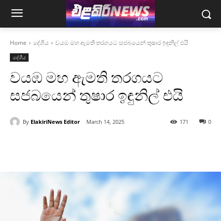
Home
දේශීය
වයඹ මහ ඇමති තරගයට සජබයෙන් තුෂාර ඉඳුනිල් එයි
දේශීය
වයඹ මහ ඇමති තරගයට
සජබයෙන් තුෂාර ඉඳුනිල් එයි
By
ElakiriNews Editor
March 14, 2025
171
0