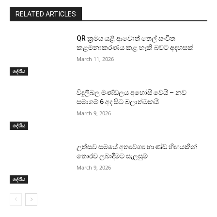
RELATED ARTICLES
QR ක්‍රමය යළි ආවොත් තෙල් සංචිත
කළමනාකරණය කළ හැකි බවට අදහසක්
March 11, 2026
දේශීය
විදුලිබල මණ්ඩලය අහෝසි වෙයි – නව
සමාගම් 6 අද සිට බලාත්මකයි
March 9, 2026
දේශීය
උත්සව සමයේ අත්‍යවශ්‍ය භාණ්ඩ හිඟයකින්
තොරව ලබාදීමට සැලසුම්
March 9, 2026
දේශීය