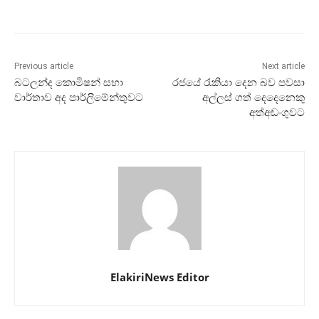
Previous article
Next article
බටලන්ද කොමිෂන් සභා
රජයේ රැකියා දෙන බව පවසා
වාර්තාව අද පාර්ලිමේන්තුවට
අල්ලස් ගත් දෙදෙනෙකු
අත්අඩංගුවට
ElakiriNews Editor