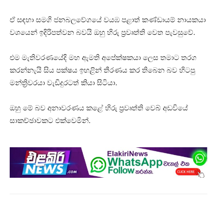
ඒ සඳහා සමගි ජනබලවේගයේ වයඹ පළාත් කණ්ඩායම් නායකයා
වශයෙන් ඉදිරිපත්වන බවයි ඔහු හිරු ප්‍රවෘත්ති වෙත පැවසුවේ.
එම මැතිවරණයේදි මහ ඇමති අපේක්ෂකයා ලෙස තමාට තරග
කරන්නැයි සිය පක්ෂය ඉහළින් තීරණය කර තිබෙන බව හිටපු
මන්ත්‍රිවරයා වැඩිදුරටත් කියා සිටියා.
ඔහු මේ බව අනාවරණය කළේ හිරු ප්‍රවෘත්ති වෙබ් අඩවියේ
සාකච්ඡාවකට එක්වෙමින්.