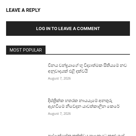
LEAVE A REPLY
LOG IN TO LEAVE A COMMENT
MOST POPULAR
චීනය චන්ද්‍රයාගේ භූ විද්‍යාත්මක සිතියමේ නව
අනුවාදයක් එළි දක්වයි
August 7, 2026
දිස්ත්‍රික්ක හතරක නායයෑමේ අනතුරු
ඇඟවීමේ නිවේදන යාවත්කාලීන කෙරේ
August 7, 2026
පල්ලන්සේන තත්ත්වය පාලනයට කඳුළු ගෑස්