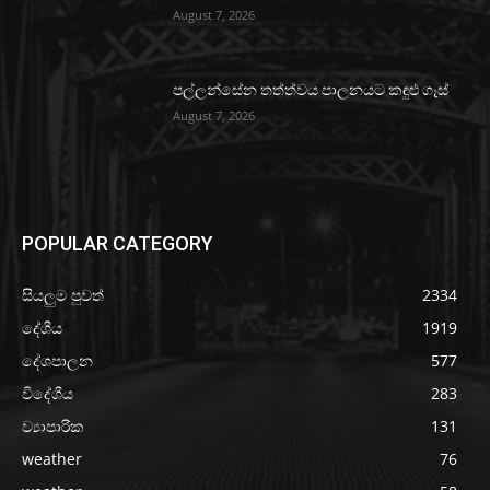
August 7, 2026
පල්ලන්සේන තත්ත්වය පාලනයට කඳුළු ගෑස්
August 7, 2026
POPULAR CATEGORY
සියලුම පුවත්
2334
දේශීය
1919
දේශපාලන
577
විදේශීය
283
ව්‍යාපාරික
131
weather
76