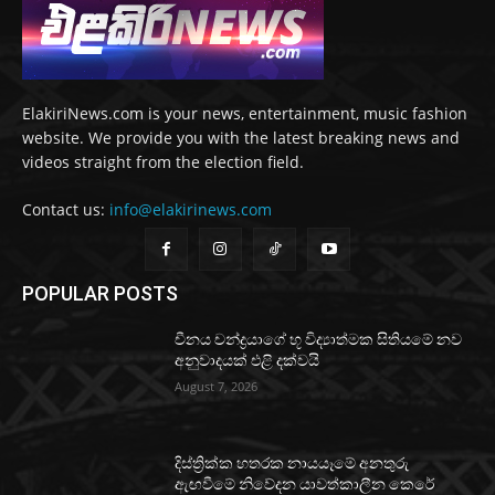
ElakiriNews.com is your news, entertainment, music fashion
website. We provide you with the latest breaking news and
videos straight from the election field.
Contact us:
info@elakirinews.com
POPULAR POSTS
චීනය චන්ද්‍රයාගේ භූ විද්‍යාත්මක සිතියමේ නව
අනුවාදයක් එළි දක්වයි
August 7, 2026
දිස්ත්‍රික්ක හතරක නායයෑමේ අනතුරු
ඇඟවීමේ නිවේදන යාවත්කාලීන කෙරේ