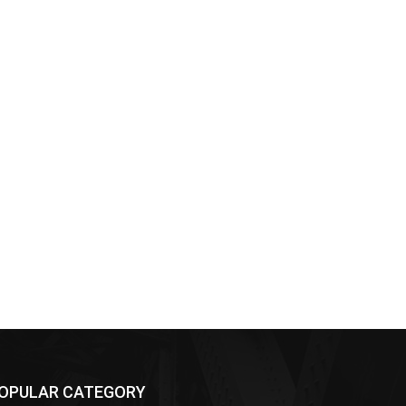
OPULAR CATEGORY