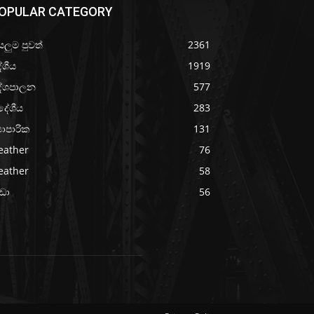
OPULAR CATEGORY
යලුම පුවත්
2361
ේශීය
1919
ේශපාලන
577
දේශීය
283
‍යාපාරික
131
eather
76
eather
58
රීඩා
56