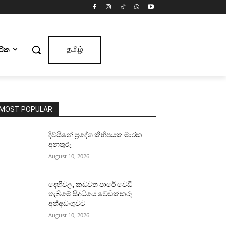
ාරික
தமிழ்
MOST POPULAR
දිවයිනේ ප්‍රදේශ කිහිපයක මාරක
අනතුරු
August 10, 2026
දෙහිවල, කඩවත පාරේ වෙඩි
තැබීමේ සිද්ධියේ වෙඩික්කරු
අත්අඩංගුවට
August 10, 2026