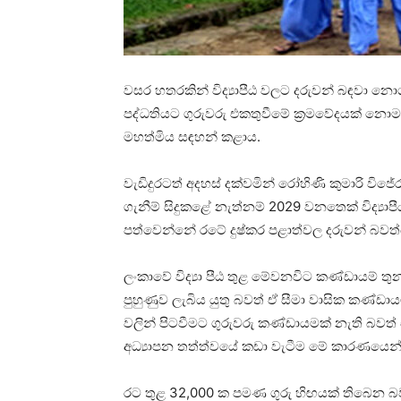
වසර හතරකින් විද්‍යාපීඨ වලට දරුවන් බඳවා නොග
පද්ධතියට ගුරුවරු එකතුවීමේ ක්‍රමවේදයක් නොමැත
මහත්මිය සඳහන් කළාය.
වැඩිදුරටත් අදහස් දක්වමින් රෝහිණි කුමාරි විජේ
ගැනීම් සිදුකළේ නැත්නම් 2029 වනතෙක් විද්‍යාප
පත්වෙන්නේ රටේ දුෂ්කර පළාත්වල දරුවන් බවත්
ලංකාවේ විද්‍යා පීඨ තුළ මේවනවිට කණ්ඩායම් තු
පුහුණුව ලැබිය යුතු බවත් ඒ සීමා වාසික කණ්ඩායම
වලින් පිටවීමට ගුරුවරු කණ්ඩායමක් නැති බවත්
අධ්‍යාපන තත්ත්වයේ කඩා වැටීම මේ කාරණයෙන්
රට තුළ 32,000 ක පමණ ගුරු හිඟයක් තිබෙන බවත් 