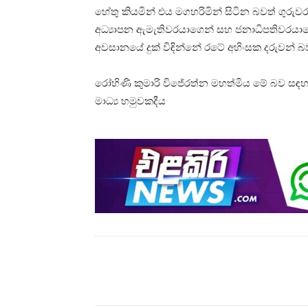
හේතු කියමින් එය මගහරිමින් සිටින බවත් ගුරු
අධ්‍යාපන ඇමැතිවරයාගෙන් සහ ජනාධිපතිවරයා
අවසානයේ දුක් විඳින්නේ රටේ අහිංසක දරුවන්
රෝහිණි කුමාරි විජේරත්න මහත්මිය මේ බව සඳ
මාධ්‍ය හමුවකදීය
Share