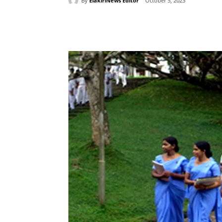
By
ElakiriNews Editor
October 5, 2023
Share