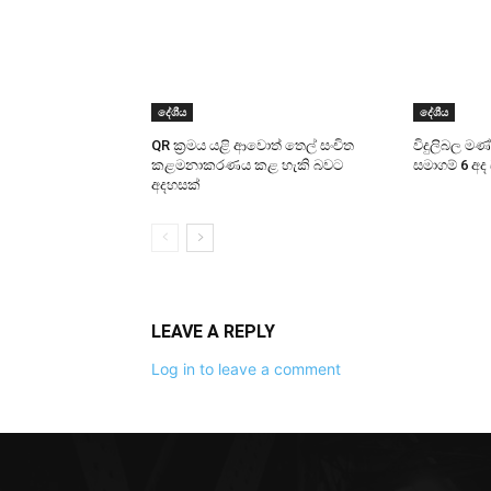
දේශීය
දේශීය
QR ක්‍රමය යළි ආවොත් තෙල් සංචිත
විදුලිබල ම
කළමනාකරණය කළ හැකි බවට
සමාගම් 6 අද
අදහසක්
LEAVE A REPLY
Log in to leave a comment