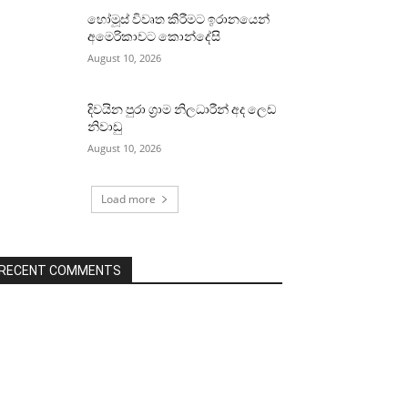
හෝමූස් විවෘත කිරීමට ඉරානයෙන්
අමෙරිකාවට කොන්දේසි
August 10, 2026
දිවයින පුරා ග්‍රාම නිලධාරීන් අද ලෙඩ
නිවාඩු
August 10, 2026
Load more
RECENT COMMENTS