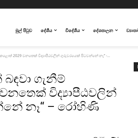
මුල් පිටුව
දේශීය
විදේශීය
දේශපාලන
ව්‍යාප
නොකළොත් 2029 වනතෙක් විද්‍යාපීඨවලින් ගුරුවරයෙක් පිටවන්නේ නෑ‘‘ -...
න් බඳවා ගැනීම්
තෙක් විද්‍යාපීඨවලින්
්නේ නෑ‘‘ – රෝහිණි