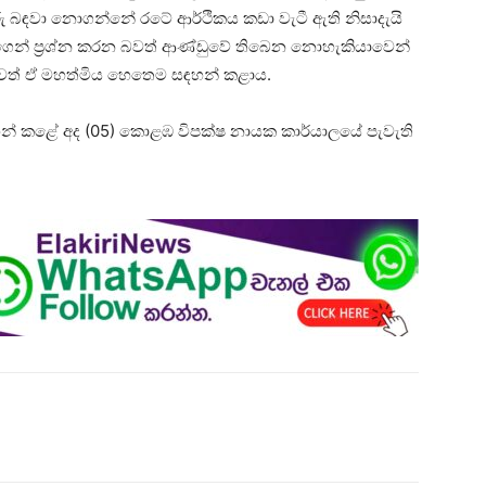
වරු බඳවා නොගන්නේ රටේ ආර්ථිකය කඩා වැටී ඇති නිසාදැයි
ගෙන් ප්‍රශ්න කරන බවත් ආණ්ඩුවේ තිබෙන නොහැකියාවෙන්
 බවත් ඒ මහත්මිය හෙතෙම සඳහන් කළාය.
හන් කළේ අද (05) කොළඹ විපක්ෂ නායක කාර්යාලයේ පැවැති