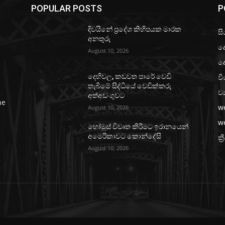
POPULAR POSTS
P
දිවයිනේ ප්‍රදේශ කිහිපයක මාරක
සි
අනතුරු
ද
August 10, 2026
ද
වි
දෙහිවල, කඩවත පාරේ වෙඩි
තැබීමේ සිද්ධියේ වෙඩික්කරු
ව්
අත්අඩංගුවට
he
w
August 10, 2026
w
හෝමූස් විවෘත කිරීමට ඉරානයෙන්
අමෙරිකාවට කොන්දේසි
ක්‍
August 10, 2026