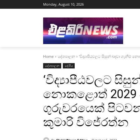
Monday, August 10, 2026
Home
දේශපාලන
‘විද්‍යාපීඨවලට සිසුන් බඳවා ගැනීම් 
දේශපාලන
දේශීය
‘විද්‍යාපීඨවලට සිසු
නොකළොත් 2029 වන
ගුරුවරයෙක් පිටවන
කුමාරි විජේරත්න