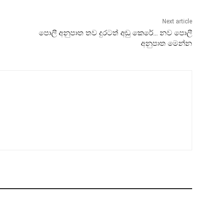
Next article
පොලී අනුපාත තව දුරටත් අඩු කෙරේ… නව පොලී
අනුපාත මෙන්න