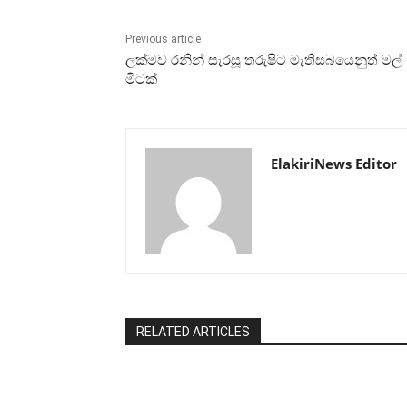
Previous article
ලක්මව රනින් සැරසූ තරුෂිට මැතිසබයෙනුත් මල්
මිටක්
ElakiriNews Editor
RELATED ARTICLES