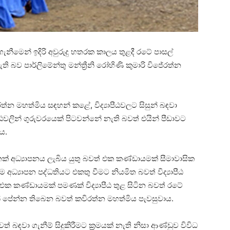
ැනීමෙන් ඉදිරි අවුරුදු හතරක කාලය තුළදී රටේ පාසල්
ි බව පාර්ලිමේන්තු මන්ත්‍රීනි රෝහිණි කුමාරි විජේරත්න
රත්න මහත්මිය සඳහන් කළේ, විද්‍යාපීඨවලට සිසුන් බඳවා
ීඨවලින්
ගුරුවරයෙක් පිටවන්නේ නැති බවත් එයින් පීඩාවට
ය.
නක් අධ්‍යාපනය ලැබිය යුතු බවත් එක කණ්ඩායමක් සීමාවාසික
 අධ්‍යාපන පද්ධතියට එකතු වීමට නියමිත බවත් විද්‍යාපීඨ
 එක කණ්ඩායමක් පමණක් විද්‍යාපීඨ තුළ සිටින බවත් රටේ
 පේන්න තිබෙන බවත් කවිරත්න මහත්මිය පැවසුවාය.
බඳවා ගැනීම් සිදුකිරීමට ක්‍රමයක් නැති නිසා ආණ්ඩුව විවිධ