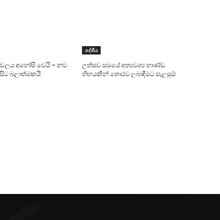
දේශීය
ණ්ඩලය අහෝසි වෙයි – නව
උත්සව සමයේ අත්‍යවශ්‍ය භාණ්ඩ
 සිට බලාත්මකයි
හිඟයකින් තොරව ලබාදීමට සැලසුම්