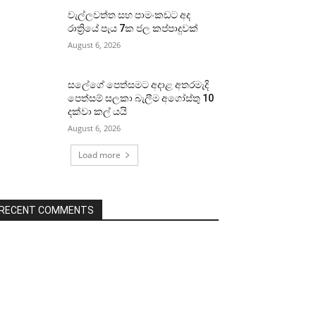
වැල්ලවත්ත සහ පාමංකඩට අද
රාත්‍රියේ පැය 7ක ජල කප්පාදුවක්
August 6, 2026
සලේගේ පෙත්සමට අදාළ අතරමැදි
පෙත්සම් සලකා බැලීම අගෝස්තු 10
දක්වා කල් යයි
August 6, 2026
Load more
RECENT COMMENTS