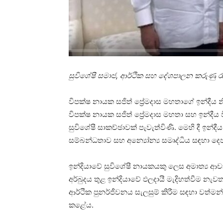
සුවිශේෂී සමාජ, ආර්ථික සහ දේශපාලන කරුණු රැ
විපක්ෂ නායක සජිත් ප්‍රේමදාස මහතාගේ ඉන්දීය න
විපක්ෂ නායක සජිත් ප්‍රේමදාස මහතා සහ ඉන්දීය
සුවිශේෂී සාකච්ඡාවක් පැවැත්විණි. මෙහි දී ඉන්දීය
සම්බන්ධතාව සහ අන්‍යෝන්‍ය සමෘද්ධිය සඳහා දෙප
ඉන්දියාවේ සුවිශේෂී නායකයකු ලෙස අමාත්‍ය ආචා
අර්බුදය තුළ ඉන්දියාවේ ඵලදායී මැදිහත්වීම නැවත
ආර්ථික පුනර්ජීවනය සැලසුම් කිරීම සඳහා වත්ම
කළේය.