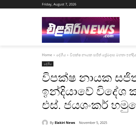
Friday, August 7, 2026
Home
දේශීය
විපක්ෂ නායක සජිත් ප්‍රේමදාස මහතා ඉන්දිය
දේශීය
විපක්ෂ නායක සජිත්
ඉන්දියාවේ විදේශ ක
එස්. ජයශංකර් හමු
By
Elakiri News
November 5, 2025