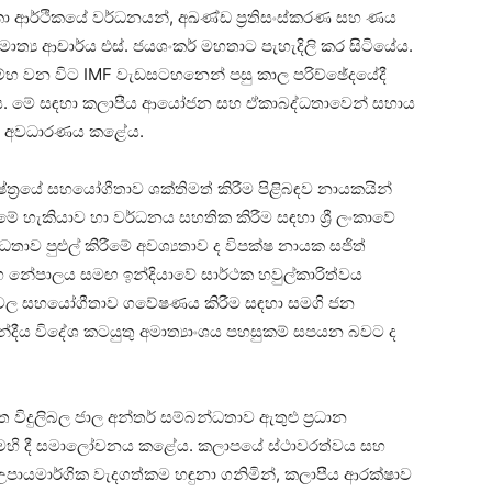
රී ලංකා ආර්ථිකයේ වර්ධනයන්, අඛණ්ඩ ප්‍රතිසංස්කරණ සහ ණය
ාත්‍ය ආචාර්ය එස්. ජයශංකර් මහතාට පැහැදිලි කර සිටියේය.
්භ වන විට IMF වැඩසටහනෙන් පසු කාල පරිච්ඡේදයේදී
ීය. මේ සඳහා කලාපීය ආයෝජන සහ ඒකාබද්ධතාවෙන් සහාය
ව ද අවධාරණය කළේය.
්‍රයේ සහයෝගීතාව ශක්තිමත් කිරීම පිළිබඳව නායකයින්
ේ හැකියාව හා වර්ධනය සහතික කිරීම සඳහා ශ්‍රී ලංකාවේ
ාව පුළුල් කිරීමේ අවශ්‍යතාව ද විපක්ෂ නායක සජිත්
 නේපාලය සමඟ ඉන්දියාවේ සාර්ථක හවුල්කාරිත්වය
අංශවල සහයෝගීතාව ගවේෂණය කිරීම සඳහා සමගි ජන
ඉන්දීය විදේශ කටයුතු අමාත්‍යාංශය පහසුකම් සපයන බවට ද
 විදුලිබල ජාල අන්තර් සම්බන්ධතාව ඇතුළු ප්‍රධාන
යම මෙහි දී සමාලෝචනය කළේය. කලාපයේ ස්ථාවරත්වය සහ
 උපායමාර්ගික වැදගත්කම හඳුනා ගනිමින්, කලාපීය ආරක්ෂාව