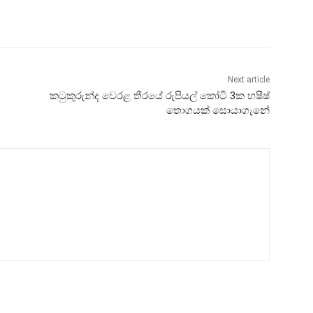
Next article
කටුකුරුන්ද වෙරළ තීරයේ රුපියල් කෝටි 3ක හෂීෂ්
තොගයක් සොයාගැනේ