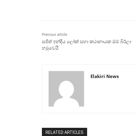
Share
Previous article
සජිත් ඉන්දීය ලෝක් සභා කථානායක ඕම් බිර්ලා
හමුවෙයි
Elakiri News
RELATED ARTICLES