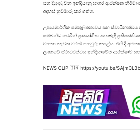
සහ දියුණු වන ඉන්දියානු සාගර ආරක්ෂක නිර්මාණ ශ
අදහස් හුවමාරු කර ගත්හ.
උපායමාර්ගික සමතුලිතතාවය සහ ස්වාධීනත්වය ප
සම්බන්ධ වෙමින් ප්‍රායෝගික නොබැඳි ප්‍රතිපත්තියක
මහතා නැවත වරක් තහවුරු කළේය. එහි දී අමාත්‍ය 
ලංකාවේ ස්ථාවරත්වය ඉන්දියාවේම ආරක්ෂාව සහ 
NEWS CLIP 🇮🇳 https://youtu.be/SAjmCL