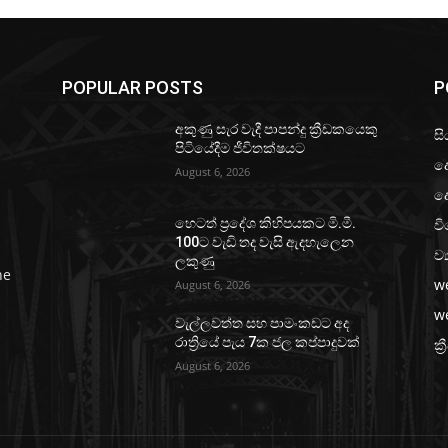
POPULAR POSTS
P
අකුණු සැර වැදී පාපන්දු ක්‍රීඩකයෙකු
සි
පිටියේදීම ජීවිතක්ෂයට
ද
August 6, 2026
ද
වි
හෙටත් ප්‍රදේශ කිහිපයකට මි.මී.
100ට වැඩි තද වැසි ඇදහැලෙන
ව්
ලකුණු
he
w
August 6, 2026
w
වැල්ලවත්ත සහ පාමංකඩට අද
රාත්‍රියේ පැය 7ක ජල කප්පාදුවක්
ක්‍
August 6, 2026