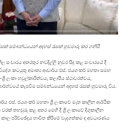
සක් සම්බන්ධයෙන් අදහස් රැසක් හුවමාරු කර ගනියි
ිල සංචාරය අතරතුර නවදිල්ලි නුවර සිදු කළ සංචාරයේ දී
 විදේශ කටයුතු අමාත්‍ය ආචාර්ය එස්. ජයශංකර් මහතා සමඟ
-ශ්‍රී ලංකා හවුල්කාරිත්වය, කලාපීය ස්ථාවරත්වය,
ාර්ශ්වයේ කැපවීම සම්බන්ධයෙන් අදහස් රැසක් හුවමාරු විය.
ර්ය එස්. ජයශංකර් මහතා ශ්‍රී ලංකාවේ මෑත කාලීන ආර්ථික
 වරක් තහවුරු කළ අතර මෙහි දී ශ්‍රී ලංකාවේ දිගුකාලීන
න් කාල පරිච්ඡේදය භාවිත කිරීමේ වැදගත්කම ද අවධාරණය