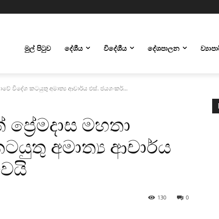
මුල් පිටුව
දේශීය
විදේශීය
දේශපාලන
ව්‍යාප
ාවේ විදේශ කටයුතු අමාත්‍ය ආචාර්ය එස්. ජයශංකර්...
 ප්‍රේමදාස මහතා
ටයුතු අමාත්‍ය ආචාර්ය
වෙයි
130
0