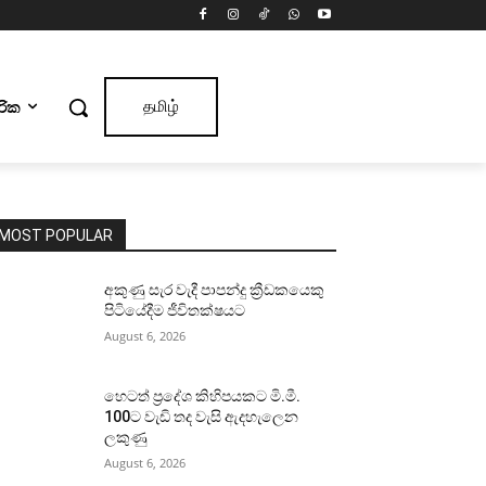
ාරික
தமிழ்
MOST POPULAR
අකුණු සැර වැදී පාපන්දු ක්‍රීඩකයෙකු
පිටියේදීම ජීවිතක්ෂයට
August 6, 2026
හෙටත් ප්‍රදේශ කිහිපයකට මි.මී.
100ට වැඩි තද වැසි ඇදහැලෙන
ලකුණු
August 6, 2026