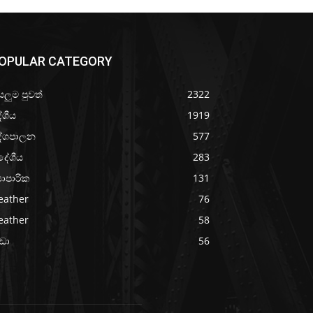
OPULAR CATEGORY
යලුම පුවත්
2322
ේශීය
1919
ේශපාලන
577
දේශීය
283
‍යාපාරික
131
eather
76
eather
58
රීඩා
56