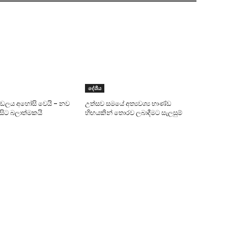
දේශීය
ණ්ඩලය අහෝසි වෙයි – නව
උත්සව සමයේ අත්‍යවශ්‍ය භාණ්ඩ
 සිට බලාත්මකයි
හිඟයකින් තොරව ලබාදීමට සැලසුම්