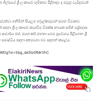
ිල්පයේ ශ්‍රී ලංකාවේ භූමිකාව පිළිබඳව ද ඔවූහු වැඩිදුරටත්
වත්වා ගනිමින් සියලුම හවුල්කරුවන් සමඟ විවෘතව
් සඳහා ශ්‍රී ලංකාවේ කැපවීම විපක්ෂ නායක සජිත් ප්‍රේමදාස
ආචාර්ය එස්. ජයශංකර් මහතා මෙම ප්‍රවේශය පිළිගෙන ශ්‍රී
සමෘද්ධිය සඳහා අත්‍යවශ්‍ය බව සඳහන් කළේය.
3bWDg?si=Sbg_de5tz0fMrVhC