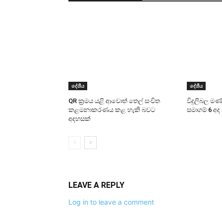
දේශීය
දේශීය
QR ක්‍රමය යළි ආවොත් තෙල් සංචිත
විදුලිබල ම
කළමනාකරණය කළ හැකි බවට
සමාගම් 6 අද
අදහසක්
LEAVE A REPLY
Log in to leave a comment