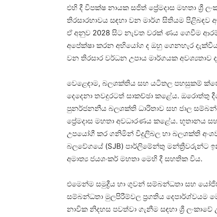
එහි දී විපක්ෂ නායක සජිත් ප්‍රේමදාස මහතා ශ්‍
තිරසාරභාවය සඳහා වන මාර්ග සිතියම පිළිබඳව අම
ඒ අනුව 2028 සිට නැවත වරක් ණය ගෙවීම ආරම
අපේක්ෂා කරන අභියෝග ද ඔහු ගෙනහැර දැක්ව
වන තිරසාර වර්ධන උපාය මාර්ගයක අවශ්‍යතා
වෙළෙඳාම, බලශක්තිය සහ යටිතල පහසුකම් ක්ෂේත
දෙදෙනා තවදුරටත් සාකච්ඡා කළේය. ඔරොත්තු දීම
පුනර්ජනනීය බලශක්ති ධාරිතාව සහ ජාල සම්බන්ධත
ප්‍රේමදාස මහතා අවධාරණය කළේය. භූතානය සහ
උපයෝගී කර ගනිමින් විදුලිබල හා බලශක්ති 
බලවේගයේ (SJB) පාර්ලිමේන්තු මන්ත්‍රීවරුන්ට 
අමාත්‍ය ජයශංකර් මහතා මෙහි දී සහතික විය.
එමෙන්ම සමුද්‍රීය හා ගුවන් සම්බන්ධතා සහ යෝජිත
සම්බන්ධතා මුලපිරීම්වල ප්‍රගතිය දෙපාර්ශ්ව
නාවික නිදහස පවත්වා ගැනීම සඳහා ශ්‍රී ලංකාවේ