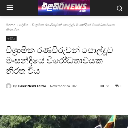
Home
දේශීය
විශ්‍රාමික රණවිරුවන් පොල්දූව මංසන්දියේ විරෝධතාවයක
නිරත විය
දේශීය
විශ්‍රාමික රණවිරුවන් පොල්දූව
මංසන්දියේ විරෝධතාවයක
නිරත විය
By
ElakiriNews Editor
November 24, 2025
88
0