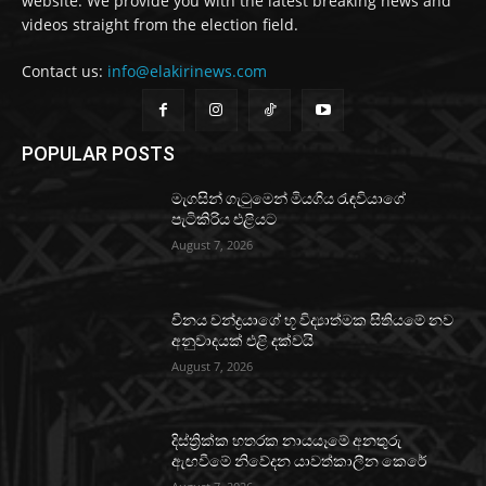
website. We provide you with the latest breaking news and
videos straight from the election field.
Contact us:
info@elakirinews.com
POPULAR POSTS
මැගසින් ගැටුමෙන් මියගිය රැඳවියාගේ
පැටිකිරිය එළියට
August 7, 2026
චීනය චන්ද්‍රයාගේ භූ විද්‍යාත්මක සිතියමේ නව
අනුවාදයක් එළි දක්වයි
August 7, 2026
දිස්ත්‍රික්ක හතරක නායයෑමේ අනතුරු
ඇඟවීමේ නිවේදන යාවත්කාලීන කෙරේ