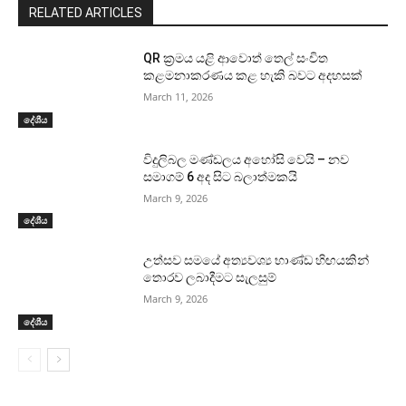
RELATED ARTICLES
QR ක්‍රමය යළි ආවොත් තෙල් සංචිත
කළමනාකරණය කළ හැකි බවට අදහසක්
March 11, 2026
දේශීය
විදුලිබල මණ්ඩලය අහෝසි වෙයි – නව
සමාගම් 6 අද සිට බලාත්මකයි
March 9, 2026
දේශීය
උත්සව සමයේ අත්‍යවශ්‍ය භාණ්ඩ හිඟයකින්
තොරව ලබාදීමට සැලසුම්
March 9, 2026
දේශීය