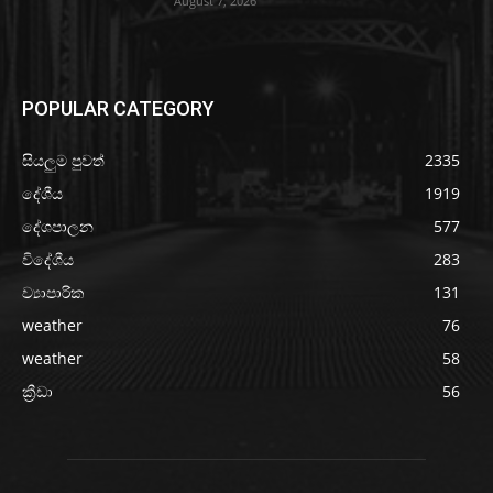
August 7, 2026
POPULAR CATEGORY
සියලුම පුවත්
2335
දේශීය
1919
දේශපාලන
577
විදේශීය
283
ව්‍යාපාරික
131
weather
76
weather
58
ක්‍රීඩා
56