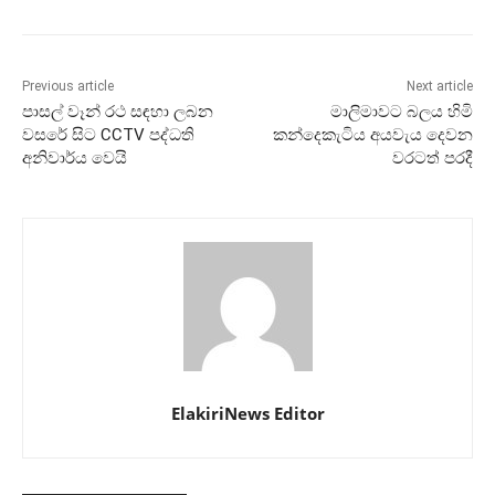
Previous article
Next article
පාසල් වෑන් රථ සඳහා ලබන
මාලිමාවට බලය හිමි
වසරේ සිට CCTV පද්ධති
කන්දෙකැටිය අයවැය දෙවන
අනිවාර්ය වෙයි
වරටත් පරදී
ElakiriNews Editor