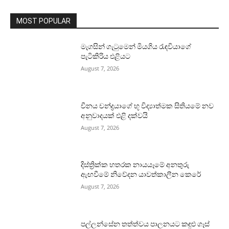
MOST POPULAR
මැගසින් ගැටුමෙන් මියගිය රැඳවියාගේ
පැටිකිරිය එළියට
August 7, 2026
චීනය චන්ද්‍රයාගේ භූ විද්‍යාත්මක සිතියමේ නව
අනුවාදයක් එළි දක්වයි
August 7, 2026
දිස්ත්‍රික්ක හතරක නායයෑමේ අනතුරු
ඇඟවීමේ නිවේදන යාවත්කාලීන කෙරේ
August 7, 2026
පල්ලන්සේන තත්ත්වය පාලනයට කඳුළු ගෑස්