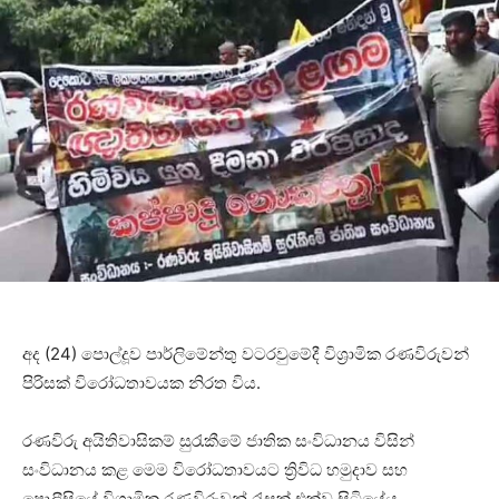
අද (24) පොල්දූව පාර්ලිමේන්තු වටරවුමේදී විශ්‍රාමික රණවිරුවන්
පිරිසක් විරෝධතාවයක නිරත විය.
රණවිරු අයිතිවාසිකම් සුරැකීමේ ජාතික සංවිධානය විසින්
සංවිධානය කළ මෙම විරෝධතාවයට ත්‍රිවිධ හමුදාව සහ
පොලීසියේ විශ්‍රාමික රණවිරුවන් රැසක් එක්ව සිටියේය.