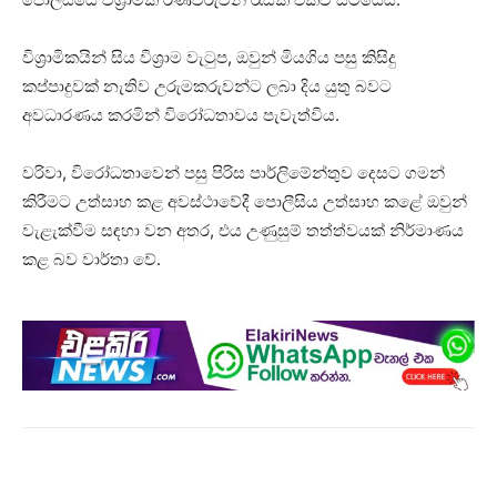
විශ්‍රාමිකයින් සිය විශ්‍රාම වැටුප, ඔවුන් මියගිය පසු කිසිදු
කප්පාදුවක් නැතිව උරුමකරුවන්ට ලබා දිය යුතු බවට
අවධාරණය කරමින් විරෝධතාවය පැවැත්විය.
වරිවා, විරෝධතාවෙන් පසු පිරිස පාර්ලිමේන්තුව දෙසට ගමන්
කිරීමට උත්සාහ කළ අවස්ථාවේදී පොලීසිය උත්සාහ කළේ ඔවුන්
වැළැක්වීම සඳහා වන අතර, එය උණුසුම් තත්ත්වයක් නිර්මාණය
කළ බව වාර්තා වේ.