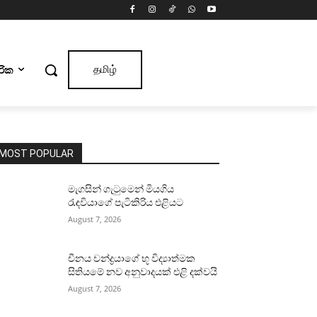
ාරික
தமிழ்
MOST POPULAR
මැගසින් ගැටුමෙන් මියගිය
රැඳවියාගේ පැටිකිරිය එළියට
August 7, 2026
චීනය චන්ද්‍රයාගේ භූ විද්‍යාත්මක
සිතියමේ නව අනුවාදයක් එළි දක්වයි
August 7, 2026