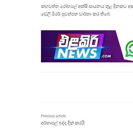
කහවත්ත රෝහලේ අක්ෂි සායනය තුළ දිනකට අක්ෂි 
ඩේලි මිරර් පුවත්පත වාර්තා කර තිබේ
Share
Previous article
අර්තාපල් බද්ද දික් කරයි