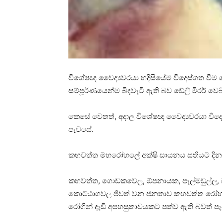
විශේෂඥ වෛද්‍යවරයා හදිසියේම විදෙස්ගත වී
සම්පූර්ණයෙන්ම බිදවැටී ඇති බව ඩේලි මිරර් වෙබ
කෙසේ වෙතත්, අදාල විශේෂඥ වෛද්‍යවරයා විද
පැවසේ.
කහවත්ත මහරෝහලේ අක්ෂි සායනය සතියට දින 
කහවත්ත, ගොඩකවෙල, ඕපනායක, පැල්මඩුල්ල, 
කොට්ඨාශවල ජීවත් වන ජනතාව කහවත්ත රෝහල
රෝගීන් දැඩි අපහසුතාවයකට පත්ව ඇති බවත් ප