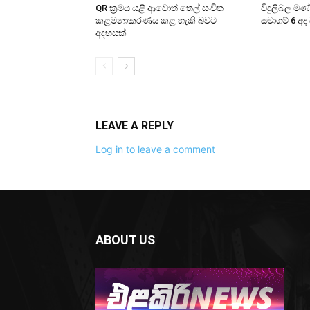
QR ක්‍රමය යළි ආවොත් තෙල් සංචිත
විදුලිබල ම
කළමනාකරණය කළ හැකි බවට
සමාගම් 6 අද
අදහසක්
LEAVE A REPLY
Log in to leave a comment
ABOUT US