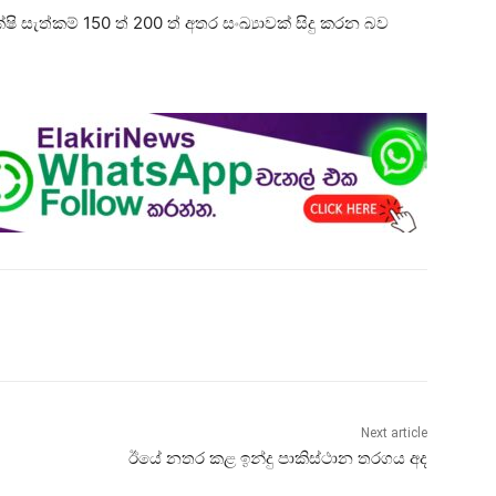
සැත්කම් 150 ත් 200 ත් අතර සංඛ්‍යාවක් සිදු කරන බව
Next article
ඊයේ නතර කළ ඉන්දු පාකිස්ථාන තරගය අද