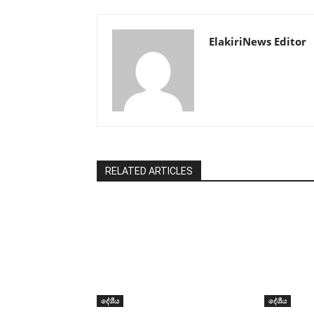
ElakiriNews Editor
RELATED ARTICLES
දේශීය
දේශීය