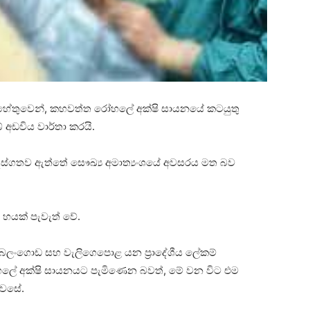
ම හේතුවෙන්, කහවත්ත රෝහලේ අක්ෂි සායනයේ කටයුතු
් අඩවිය වාර්තා කරයි.
ෙස්ගතව ඇත්තේ සෞඛ්‍ය අමාත්‍යංශයේ අවසරය මත බව
හයක් පැවැත් වේ.
බලංගොඩ සහ වැලිගෙපොළ යන ප්‍රාදේශීය ලේකම්
ේ අක්ෂි සායනයට පැමිණෙන බවත්, මේ වන විට එම
ැවසේ.