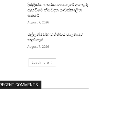
දිස්ත්‍රික්ක හතරක නායයෑමේ අනතුරු
ඇඟවීමේ නිවේදන යාවත්කාලීන
කෙරේ
August 7, 2026
පල්ලන්සේන තත්ත්වය පාලනයට
කඳුළු ගෑස්
August 7, 2026
Load more
RECENT COMMENTS