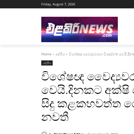
Friday, August 7, 2026
Home
දේශීය
විශේෂඥ වෛද්‍යවරයා විදෙස්ගත වෙයි.දින
දේශීය
විශේෂඥ වෛද්‍යවර
වෙයි.දිනකට අක්ෂි
සිදු කළකහවත්ත ර
නවතී