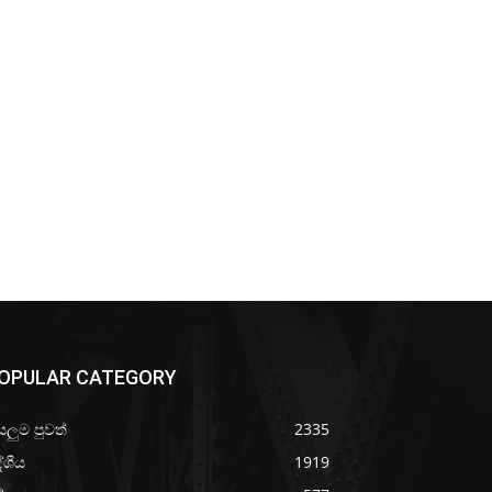
OPULAR CATEGORY
යලුම පුවත්
2335
ේශීය
1919