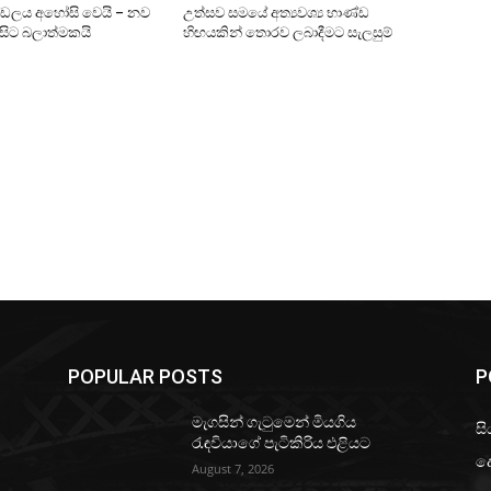
ණ්ඩලය අහෝසි වෙයි – නව
උත්සව සමයේ අත්‍යවශ්‍ය භාණ්ඩ
 සිට බලාත්මකයි
හිඟයකින් තොරව ලබාදීමට සැලසුම්
POPULAR POSTS
P
මැගසින් ගැටුමෙන් මියගිය
සි
රැඳවියාගේ පැටිකිරිය එළියට
ද
August 7, 2026