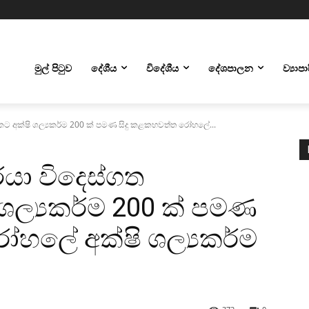
මුල් පිටුව
දේශීය
විදේශීය
දේශපාලන
ව්‍යාප
කට අක්ෂි ශල්‍යකර්ම 200 ක් පමණ සිදු කළකහවත්ත රෝහලේ...
යා විදෙස්ගත
 ශල්‍යකර්ම 200 ක් පමණ
ෝහලේ අක්ෂි ශල්‍යකර්ම