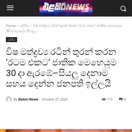
Home
දේශීය
විෂ මත්ද්‍රව්‍ය රටින් තුරන් කරන ‘රටම එකට’ ජාතික මෙහෙයුම
30 දා ඇරඹේ--සියලු...
දේශීය
විෂ මත්ද්‍රව්‍ය රටින් තුරන් කරන
‘රටම එකට’ ජාතික මෙහෙයුම
30 දා ඇරඹේ–සියලු දෙනාම
සහය දෙන්න ජනපති ඉල්ලයි
By
Elakiri News
October 27, 2025
115
0