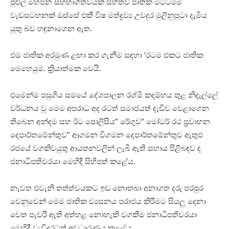
පුළුල් මහජන සහභාගිත්වයක් සහිතව ජාතික මට්ටමේ
වැඩසටහනක් ඔස්සේ එකී විෂ මත්ද්‍රව්‍ය උවදුර මුලිනුපුටා දැමිය
යුතු බව හඳුනාගෙන ඇත.
එම ජාතික අරමුණ ළඟා කර ගැනීම සඳහා ‘රටම එකට ජාතික
මෙහෙයුම. ක්‍රියාත්මක වෙයි.
එමෙන්ම පසුගිය සමයේ දේශපාලන රශ්මි කදම්භය තුළ නිදැල්ලේ
වර්ධනය වූ මෙම අපරාධ අද රටත් සමාජයත් දැඩිව වෙළාගෙන
තිබෙන අන්දම සහ ඊට පොලිසිය” රේගුව” මෝටර් රථ ප්‍රවාහන
දෙපාර්තමේන්තුව” ආගමන විගමන දෙපාර්තමේන්තුව ඇතුඵ
රජයේ වගකිවයුතු ආයතනවලින් ලැබී ඇති සහාය පිළිබඳව ද
ජනාධිපතිවරයා මෙහිදී සිහිපත් කළේය.
නැවත එවැනි තත්ත්වයකට ඉඩ නොතබා අනාගත දරු පරපුර
වෙනුවෙන් මෙම ජාතික ව්‍යසනය පරාජය කිරීමට සියලු දෙනා
වෙත පැවරී ඇති අත්හළ නොහැකි වගකීම ජනාධිපතිවරයා
මෙහිදී වැඩිදුරටත් අවධාරණය කළේය