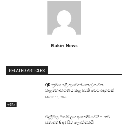
Elakiri News
RELATED ARTICLES
QR ක්‍රමය යළි ආවොත් තෙල් සංචිත
කළමනාකරණය කළ හැකි බවට අදහසක්
March 11, 2026
දේශීය
විදුලිබල මණ්ඩලය අහෝසි වෙයි – නව
සමාගම් 6 අද සිට බලාත්මකයි