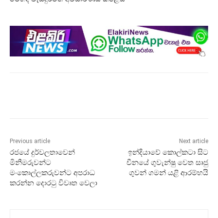
Previous article
Next article
රජයේ දුර්වලතාවෙන්
ඉන්දියාවේ කොල්කටා සිට
මිනීමරුවන්ට
චීනයේ ගුවැන්ෂු වෙත සෘජු
මංකොල්ලකරුවන්ට අපරාධ
ගුවන් ගමන් යළි ආරම්භයි
කරන්න දොරටු විවෘත වෙලා