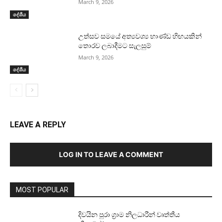
March 9, 2026
දේශීය
උත්සව සමයේ අත්‍යවශ්‍ය භාණ්ඩ හිඟයකින්
තොරව ලබාදීමට සැලසුම්
March 9, 2026
දේශීය
LEAVE A REPLY
LOG IN TO LEAVE A COMMENT
MOST POPULAR
දිවයින පුරා ග්‍රාම නිලධාරීන් වෘත්තීය