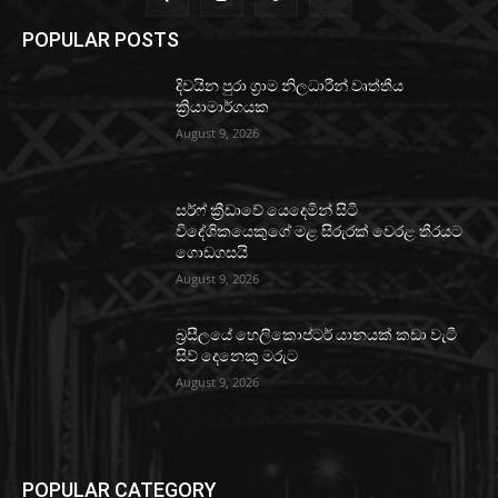
POPULAR POSTS
දිවයින පුරා ග්‍රාම නිලධාරීන් වෘත්තීය
ක්‍රියාමාර්ගයක
August 9, 2026
සර්ෆ් ක්‍රීඩාවේ යෙදෙමින් සිටි
විදේශිකයෙකුගේ මළ සිරුරක් වෙරළ තීරයට
ගොඩගසයි
August 9, 2026
බ්‍රසීලයේ හෙලිකොප්ටර් යානයක් කඩා වැටී
සිව් දෙනෙකු මරුට
August 9, 2026
POPULAR CATEGORY