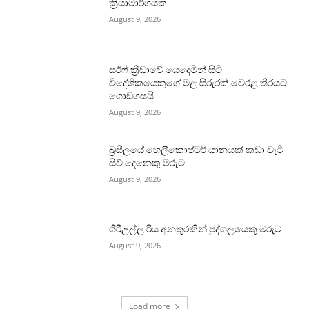
ක්‍රියාමාර්ගයක
August 9, 2026
සර්ෆ් ක්‍රීඩාවේ යෙදෙමින් සිටි
විදේශිකයෙකුගේ මළ සිරුරක් වෙරළ තීරයට
ගොඩගසයි
August 9, 2026
බ්‍රසීලයේ හෙලිකොප්ටර් යානයක් කඩා වැටී
සිව් දෙනෙකු මරුට
August 9, 2026
ගිරිඋල්ල රිය අනතුරකින් පුද්ගලයෙකු මරුට
August 9, 2026
Load more