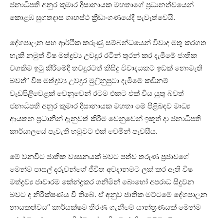
ජනාධිපති අනුර කුමාර දිසානායක මහතාගේ ප්‍රධානත්වයෙන්
කොළඹ සුගතදාස ගෘහස්ථ ක්‍රීඩාංගණයේදී පැවැත්වෙයි.
දේශපාලන සහ ආර්ථික කරුණු සම්බන්ධයෙන් විවාද මතු කරගත
හැකි නමුත් විෂ මත්ද්‍රව්‍ය උවදුර රටින් තුරන් කර දැමීමේ ජාතික
වගකීම ඉටු කිරීමේදී තවදුරටත් කිසිදු විවාදයකට ඉඩක් නොමැති
බවත්” විෂ මත්ද්‍රව්‍ය උවදුර මුලිනුපුටා දැමීමේ කඩිනම්
වැඩපිළිවෙළක් වෙනුවෙන් රටම එකට එක් විය යුතු බවත්
ජනාධිපති අනුර කුමාර දිසානායක මහතා මේ පිළිබඳව මාධ්‍ය
ආයතන ප්‍රධානීන් දැනුවත් කිරීම වෙනුවෙන් ඉකුත් දා ජනාධිපති
කාර්යාලයේ පැවැති හමුවට එක් වෙමින් පැවසීය.
මේ වනවිට ජාතික ව්‍යසනයක් බවට පත්ව තරුණ ප්‍රජාවගේ
මෙන්ම පාසල් දරුවන්ගේ ජීවිත අවදානමට ලක් කර ඇති විෂ
මත්ද්‍රව්‍ය ජාවාරම කේන්ද්‍රකර ගනිමින් බොහෝ අපරාධ සිදුවන
බවට ද නිරීක්ෂණය වී තිබේ. ඒ අනුව ජාතික මට්ටමේ දේශපාලන
නායකත්වය” කාර්යක්ෂම තීරණ ගැනීමේ යාන්ත්‍රණයක් මෙන්ම