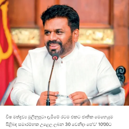
විෂ මත්ද්‍රව්‍ය මුලිනුපුටා දැමීමේ රටම එකට ජාතික මෙහෙයුම
පිළිබඳ සමාරම්භක උළෙල ලබන 30 වෙනිදා පෙ’ව’ 10’00ට