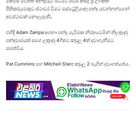
කෙසේ වෙතත් අනතුරුව පිටියට පිවිසි කිසිදු ශ්‍රී ලාංකික
පිතිකරුවෙකුට ස්ථාවර වීමට ඔස්ට්‍රේලියානු පන්දු යවන්නන්ගෙන්
අවස්ථාවක් නොලැබුණි.
එහිදී Adam Zampa අගනා පන්දු යැවීමක නිරතවෙමින් නිලකුණු
පන්දුවාරයක් සමග ලකුණු 47කට කඩුලු 4ක් දවාගැනීමට
සමත්විය.
Pat Cummins සහ Mitchell Starc කඩුලු 2 බැගින් දවාගත්තේය.