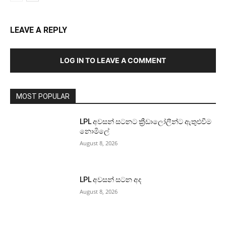
LEAVE A REPLY
LOG IN TO LEAVE A COMMENT
MOST POPULAR
LPL අවසන් සටනට ක්‍රීඩාලෝලීන්ට ඇතුළුවීම
නොමිලේ
August 8, 2026
LPL අවසන් සටන අද
August 8, 2026