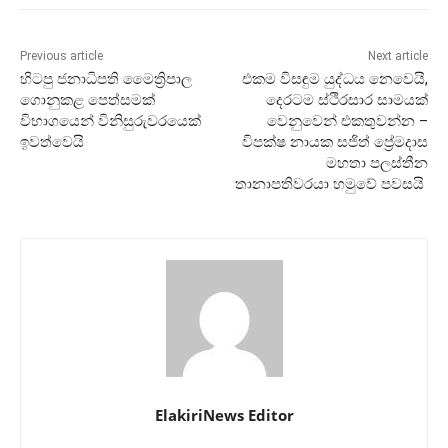
Previous article
Next article
හිටපු ජනාධිපති මෛත්‍රිපාල
එකම විසඳුම යුද්ධය නෙවෙයි,
ගොනුකළ පෙත්සමක්
දෙරටම ස්ථිරසාර සාමයක්
විභාගයෙන් විනිසුරුවරයෙක්
වෙනුවෙන් එකතුවන්න –
ඉවත්වෙයි
විපක්ෂ නායක සජිත් ප්‍රේමදාස
මහතා පලස්තීන
තානාපතිවරයා හමුවේ පවසයි
ElakiriNews Editor