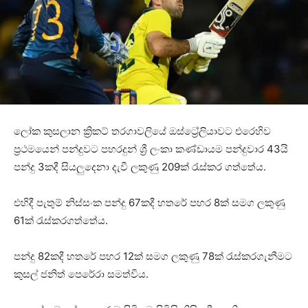
ලෝක කුසලාන ක්‍රිකට් තරගාවලියේ ඔස්ට්‍රේලියාවට එරෙහිව
ප්‍රථමයෙන් පන්දුවට පහරදුන් ශ්‍රී ලංකා කණ්ඩායම පන්දුවාර 43යි
පන්දු 3කදී සියලුදෙනා දැවී ලකුණු 209ක් රැස්කර ගත්තේය.
එහිදී පැතුම් නිස්සංක පන්දු 67කදී හතරේ පහර 8ක් සමග ලකුණු
61ක් රැස්කරගත්තේය.
පන්දු 82කදී හතරේ පහර 12ක් සමග ලකුණු 78ක් රැස්කරගැනීමට
කුසල් ජනිත් පෙරේරා සමත්විය.