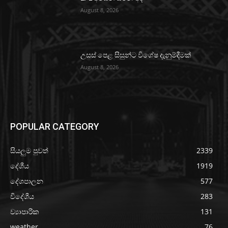
August 8, 2026
උසස් පෙළ සිසුන්ට විශේෂ දැනුම්දීමක්
August 8, 2026
POPULAR CATEGORY
සියලුම පුවත්
2339
දේශීය
1919
දේශපාලන
577
විදේශීය
283
ව්‍යාපාරික
131
weather
76