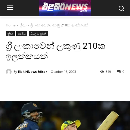
Home
ක්‍රීඩා
ශ්‍රී ලංකාවෙන් ලකුණු 210ක ඉලක්කයක්
ක්‍රීඩා
දේශීය
සියලුම පුවත්
ශ්‍රී ලංකාවෙන් ලකුණු 210ක
ඉලක්කයක්
By
ElakiriNews Editor
October 16, 2023
349
0