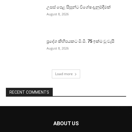
උසස් පෙළ සිසුන්ට විශේෂ දැනුම්දීමක්
August 8, 2026
ප්‍රදේශ කිහිපයකට මි.මී. 75 ඉක්ම වූ වැසි
August 8, 2026
Load more
RECENT COMMENTS
ABOUT US