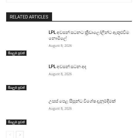
RELATED ARTICLES
LPL අවසන් සටනට ක්‍රීඩාලෝලීන්ට ඇතුළුවීම
නොමිලේ
August 8, 2026
සියලුම පුවත්
LPL අවසන් සටන අද
August 8, 2026
සියලුම පුවත්
උසස් පෙළ සිසුන්ට විශේෂ දැනුම්දීමක්
August 8, 2026
සියලුම පුවත්