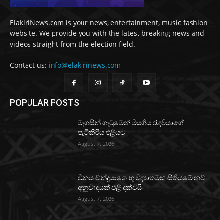
ElakiriNews.com is your news, entertainment, music fashion
website. We provide you with the latest breaking news and
videos straight from the election field.
Contact us:
info@elakirinews.com
POPULAR POSTS
මැගසින් ගැටුමෙන් මියගිය රැඳවියාගේ
පැටිකිරිය එළියට
August 7, 2026
චීනය චන්ද්‍රයාගේ භූ විද්‍යාත්මක සිතියමේ නව
අනුවාදයක් එළි දක්වයි
August 7, 2026