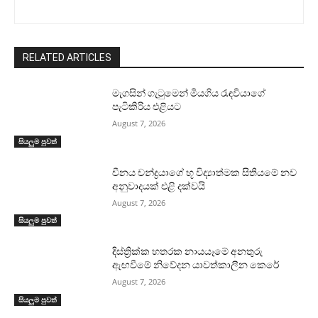
RELATED ARTICLES
මැගසින් ගැටුමෙන් මියගිය රැඳවියාගේ
පැටිකිරිය එළියට
August 7, 2026
සියලුම පුවත්
චීනය චන්ද්‍රයාගේ භූ විද්‍යාත්මක සිතියමේ නව
අනුවාදයක් එළි දක්වයි
August 7, 2026
සියලුම පුවත්
දිස්ත්‍රික්ක හතරක නායයෑමේ අනතුරු
ඇඟවීමේ නිවේදන යාවත්කාලීන කෙරේ
August 7, 2026
සියලුම පුවත්