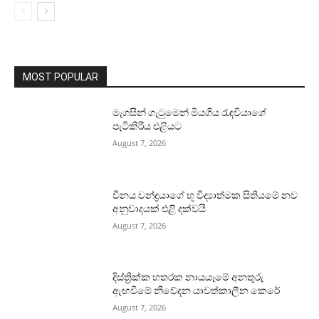
MOST POPULAR
මැගසින් ගැටුමෙන් මියගිය රැඳවියාගේ
පැටිකිරිය එළියට
August 7, 2026
චීනය චන්ද්‍රයාගේ භූ විද්‍යාත්මක සිතියමේ නව
අනුවාදයක් එළි දක්වයි
August 7, 2026
දිස්ත්‍රික්ක හතරක නායයෑමේ අනතුරු
ඇඟවීමේ නිවේදන යාවත්කාලීන කෙරේ
August 7, 2026