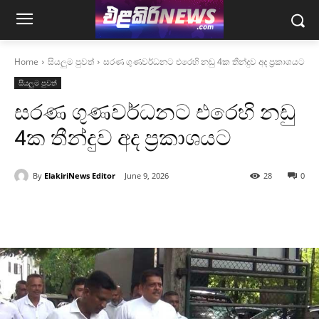
Home
සියලුම පුවත්
සරණ ගුණවර්ධනට එරෙහි නඩු 4ක තීන්දුව අද ප්‍රකාශයට
සියලුම පුවත්
සරණ ගුණවර්ධනට එරෙහි නඩු
4ක තීන්දුව අද ප්‍රකාශයට
By
ElakiriNews Editor
June 9, 2026
28
0