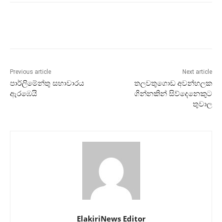
Previous article
Next article
පාර්ලිමේන්තු සභාවාරය
තලවතුගොඩ අවන්හලක
ඇරඹෙයි
ගින්නකින් සිව්දෙනෙකුට
තුවාල
ElakiriNews Editor