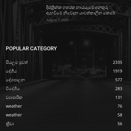
දිස්ත්‍රික්ක හතරක නායයෑමේ අනතුරු
ඇඟවීමේ නිවේදන යාවත්කාලීන කෙරේ
August 7, 2026
POPULAR CATEGORY
සියලුම පුවත්
2335
දේශීය
1919
දේශපාලන
577
විදේශීය
283
ව්‍යාපාරික
131
weather
76
weather
58
ක්‍රීඩා
56