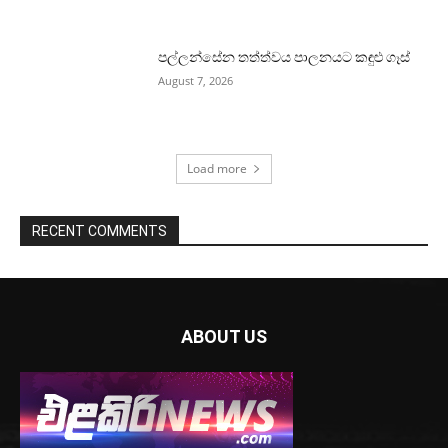
පල්ලන්සේන තත්ත්වය පාලනයට කඳුළු ගෑස්
August 7, 2026
Load more
RECENT COMMENTS
ABOUT US