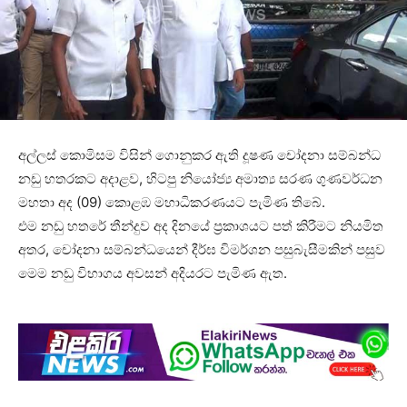
අල්ලස් කොමිසම විසින් ගොනුකර ඇති දූෂණ චෝදනා සම්බන්ධ
නඩු හතරකට අදාළව, හිටපු නියෝජ්‍ය අමාත්‍ය සරණ ගුණවර්ධන
මහතා අද (09) කොළඹ මහාධිකරණයට පැමිණ තිබේ.
එම නඩු හතරේ තීන්දුව අද දිනයේ ප්‍රකාශයට පත් කිරීමට නියමිත
අතර, චෝදනා සම්බන්ධයෙන් දීර්ඝ විමර්ශන පසුබැසීමකින් පසුව
මෙම නඩු විභාගය අවසන් අදියරට පැමිණ ඇත.