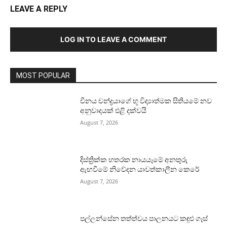
LEAVE A REPLY
LOG IN TO LEAVE A COMMENT
MOST POPULAR
චීනය චන්ද්‍රයාගේ භූ විද්‍යාත්මක සිතියමේ නව
අනුවාදයක් එළි දක්වයි
August 7, 2026
දිස්ත්‍රික්ක හතරක නායයෑමේ අනතුරු
ඇඟවීමේ නිවේදන යාවත්කාලීන කෙරේ
August 7, 2026
පල්ලන්සේන තත්ත්වය පාලනයට කඳුළු ගෑස්