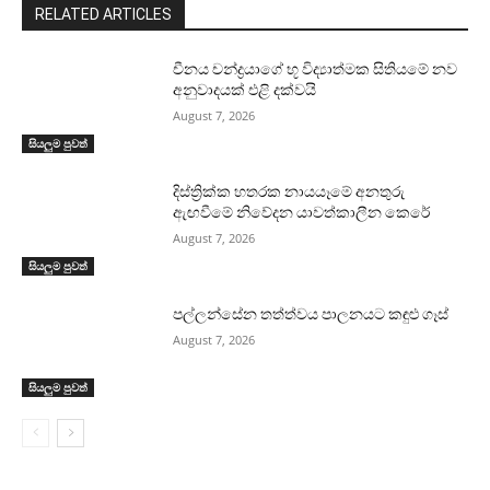
RELATED ARTICLES
චීනය චන්ද්‍රයාගේ භූ විද්‍යාත්මක සිතියමේ නව
අනුවාදයක් එළි දක්වයි
August 7, 2026
සියලුම පුවත්
දිස්ත්‍රික්ක හතරක නායයෑමේ අනතුරු
ඇඟවීමේ නිවේදන යාවත්කාලීන කෙරේ
August 7, 2026
සියලුම පුවත්
පල්ලන්සේන තත්ත්වය පාලනයට කඳුළු ගෑස්
August 7, 2026
සියලුම පුවත්