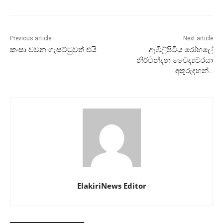
Previous article
Next article
කංසා වවන ගැසට්ටුවත් එයි
ඇඹිලිපිටිය රෝහලේ
නිර්වින්දන වෛද්‍යවරයා
අතුරුදහන්…
ElakiriNews Editor