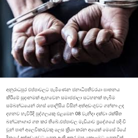
අනුරාධපුර එප්පාවලට පැමිණෙන ජනාධිපතිවරයා ඝාතනය
කිරීමේ සූදානමක් ඇඟවෙන සමාජජාලා සටහනක් තැබීම
සම්බන්ධයෙන් රහස් පොලිසිය විසින් අත්අඩංගුවට ගන්නා ලද
දහනව හැවිරිදි පුද්ගලයකු එළඹෙන 08 වැනිදා දක්වා රක්ෂිත
බන්ධනාගාර ගත කර තිබේ.එප්පාවල මැඩියාව ප්‍රදේශයේ පදිංචි
චූන් පාන් අලෙවිකරුවකු ලෙස ක්‍රියා කරන අයෙක් මෙසේ ඊයේ
දිනයේ අත්අඩංගුවට ගෙන ඇති අතර ඔහු කොළඹට ගෙනවිත්