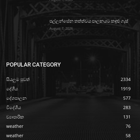
පල්ලන්සේන තත්ත්වය පාලනයට කඳුළු ගෑස්
August 7, 2026
POPULAR CATEGORY
සියලුම පුවත්
2334
දේශීය
1919
දේශපාලන
577
විදේශීය
283
ව්‍යාපාරික
131
weather
76
weather
58