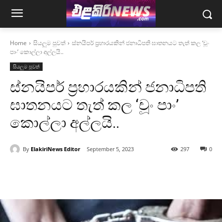
Home
සියලුම පුවත්
ස්නයිපර් ප‍්‍රහාරයකින් ජනාධිපති ඝාතනයට තැත් කල ‘චූං
පාං’ කොල්ලා අල්ලයි..
සියලුම පුවත්
ස්නයිපර් ප‍්‍රහාරයකින් ජනාධිපති
ඝාතනයට තැත් කල ‘චූං පාං’
කොල්ලා අල්ලයි..
By
ElakiriNews Editor
September 5, 2023
297
0