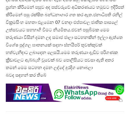
ප්‍රශ්න කිරීමෙන් පසුව අද පස්වරුවේ අධිකරණයට හමුවට ඉදිරිපත්
කිරීමෙන් පසු රක්ෂිත බන්ධනාගාර ගත කර ඇත.ජනාධිපති රනිල්
වික්‍රමසිංහ මහතා එළඹෙන 07 වනදා එප්පාවල ජාතික පාසලේ
උත්සවයට සහභාගි වීමට නියමිතය.එවන් පසුබිමක මෙම
තරුණයා විසින් දමන ලද සමාජ ජාලා සටහනකින් ඉල්ලා ඇත්තෙ
විශේෂ පුද්ගල ඝාතනයක් සදහා ස්නයිපර් තුවක්කුවක්
හත්වැනිදාට ලබාදෙන ලෙසයි.මෙම තරුණයා දැඩිව පරිගණක
ක්‍රීඩාවලට ඇබ්බැහි වූවෙක් බව පොලිසියට පවසා ඇති අතර
තමන් මෙම සටහන දමන ලද්දේ දුරදිග නොබලා
බවද සඳහන් කර තිබේ