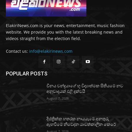
ElakiriNews.com is your news, entertainment, music fashion
website. We provide you with the latest breaking news and
videos straight from the election field.
Contact us:
info@elakirinews.com
POPULAR POSTS
චීනය චන්ද්‍රයාගේ භූ විද්‍යාත්මක සිතියමේ නව
අනුවාදයක් එළි දක්වයි
August 7, 2026
දිස්ත්‍රික්ක හතරක නායයෑමේ අනතුරු
ඇඟවීමේ නිවේදන යාවත්කාලීන කෙරේ
August 7, 2026