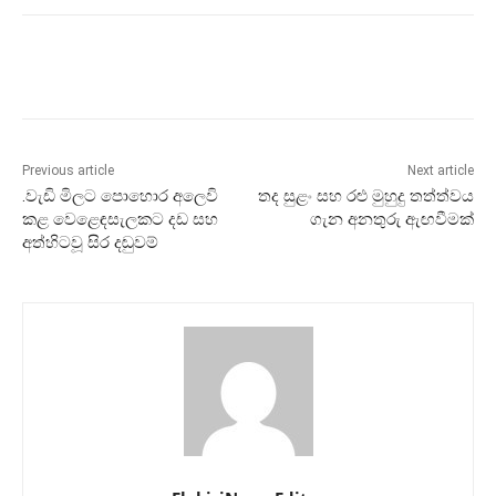
Previous article
Next article
.වැඩි මිලට පොහොර අලෙවි
තද සුළං සහ රළු මුහුදු තත්ත්වය
කළ වෙළෙඳසැලකට දඩ සහ
ගැන අනතුරු ඇඟවීමක්
අත්හිටවූ සිර දඬුවම්