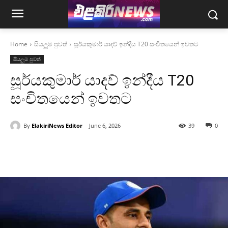
Home
සියලුම පුවත්
සූර්යකුමාර් යාදව් ඉන්දීය T20 සංචිතයෙන් ඉවතට
සියලුම පුවත්
සූර්යකුමාර් යාදව් ඉන්දීය T20
සංචිතයෙන් ඉවතට
By
ElakiriNews Editor
June 6, 2026
39
0