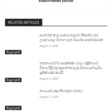
ElakiriNews Editor
RELATED ARTICLES
අයහපත් කාලගුණය හමුවේ ශිෂ්‍යත්ව සහ
උසස් පෙළ විභාග ගැන විශේෂ සාකච්ඡාවක්
August 5, 2026
සියලුම පුවත්
ජපානයේ නව ආරක්ෂක ධවල පත්‍රිකාවේ
චීනය පිළිබඳ සඳහන් කරුණු චීනයෙන් දැඩිව
ප්‍රතික්ෂේප කරයි
August 5, 2026
සියලුම පුවත්
නායයාම් රතු නිවේදන ඉවතට
August 5, 2026
සියලුම පුවත්