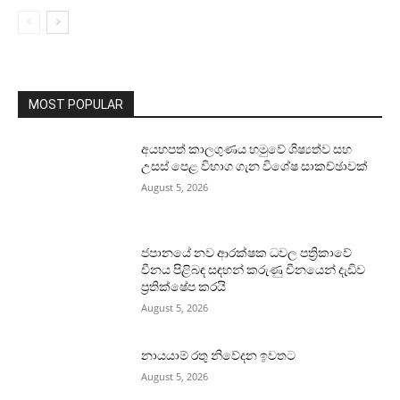
MOST POPULAR
අයහපත් කාලගුණය හමුවේ ශිෂ්‍යත්ව සහ
උසස් පෙළ විභාග ගැන විශේෂ සාකච්ඡාවක්
August 5, 2026
ජපානයේ නව ආරක්ෂක ධවල පත්‍රිකාවේ
චීනය පිළිබඳ සඳහන් කරුණු චීනයෙන් දැඩිව
ප්‍රතික්ෂේප කරයි
August 5, 2026
නායයාම් රතු නිවේදන ඉවතට
August 5, 2026