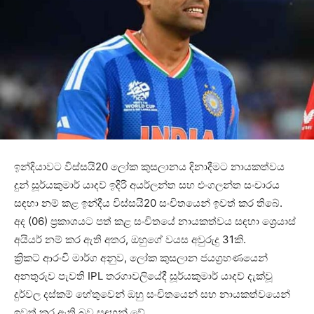
ඉන්දියාවට විස්සයි20 ලෝක කුසලානය දිනාදීමට නායකත්වය
දුන් සූර්යකුමාර් යාදව් ඉදිරි අයර්ලන්ත සහ එංගලන්ත සංචාරය
සඳහා නම් කළ ඉන්දීය විස්සයි20 සංචිතයෙන් ඉවත් කර තිබේ.
අද (06) ප්‍රකාශයට පත් කළ සංචිතයේ නායකත්වය සඳහා ශ්‍රෙයාස්
අයියර් නම් කර ඇති අතර, ඔහුගේ වයස අවුරුදු 31කි.
ක්‍රිකට් ආරංචි මාර්ග අනුව, ලෝක කුසලාන ජයග්‍රහණයෙන්
අනතුරුව පැවති IPL තරගාවලියේදී සූර්යකුමාර් යාදව් දැක්වූ
දුර්වල දස්කම් හේතුවෙන් ඔහු සංචිතයෙන් සහ නායකත්වයෙන්
ඉවත් කර ඇති බව සඳහන් වේ.