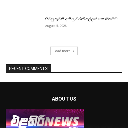
හිටපු ඇමති අකිල විරාජ් අල්ලස් කොමිසමට
August 5, 2026
Load more
RECENT COMMENTS
ABOUT US