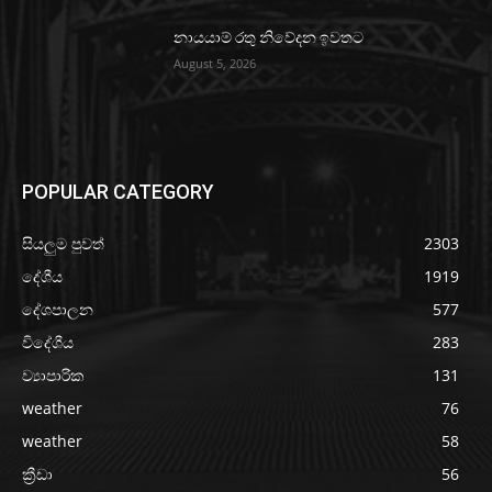
නායයාම් රතු නිවේදන ඉවතට
August 5, 2026
POPULAR CATEGORY
සියලුම පුවත්
2303
දේශීය
1919
දේශපාලන
577
විදේශීය
283
ව්‍යාපාරික
131
weather
76
weather
58
ක්‍රීඩා
56