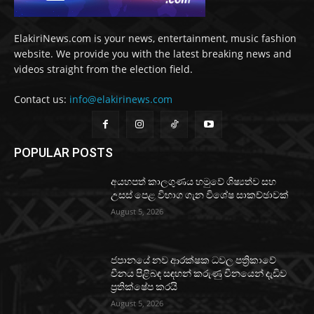
ElakiriNews.com is your news, entertainment, music fashion
website. We provide you with the latest breaking news and
videos straight from the election field.
Contact us:
info@elakirinews.com
POPULAR POSTS
අයහපත් කාලගුණය හමුවේ ශිෂ්‍යත්ව සහ
උසස් පෙළ විභාග ගැන විශේෂ සාකච්ඡාවක්
August 5, 2026
ජපානයේ නව ආරක්ෂක ධවල පත්‍රිකාවේ
චීනය පිළිබඳ සඳහන් කරුණු චීනයෙන් දැඩිව
ප්‍රතික්ෂේප කරයි
August 5, 2026