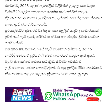
එමෙන්ම, 2028 ලොස් ඇන්ජලීස් ඔලිම්පික් උළෙල සහ මීළඟ
විස්සයි20 ලෝක කුසලානය ඉලක්ක කර ගනිමින් තරුණ
ක්‍රීඩකයන්ට අවස්ථාව ලබාදීමේ සැලැස්මක් යටතේද මෙම තීරණය
ගෙන ඇති බව වාර්තා වෙයි.
සූර්යකුමාර්ට අමතරව රින්කු සිං සහ කුල්දීප් යාදව් ද සංචාරයෙන්
ඉවත් කර ඇති අතර, හර්දික් පාණ්ඩ්‍යා සහ ජස්ප්‍රිත් බුම්රා විවේක
ගන්වා තිබේ.
මේ අතර IPL තරගාවලියේ කැපී පෙනෙන දස්කම් දැක්වූ 15
හැවිරිදි වෛභව් සූර්යවංශි මෙම සංචාරයට කැඳවා ඇති අතර,
ඔහුට ජාත්‍යන්තර තරගයකට ක්‍රීඩා කිරීමට අවස්ථාව
ලැබුණහොත්, සචින් තෙන්ඩුල්කාර් ට පසු ඉන්දීය පිරිමි කණ්ඩායම
නියෝජනය කළ ලාබාලතම ක්‍රීඩකයා බවට පත්වනු ඇත.