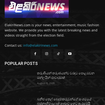
ElakiriNews.com is your news, entertainment, music fashion
website. We provide you with the latest breaking news and
videos straight from the election field.
Contact us:
info@elakirinews.com
POPULAR POSTS
තරුණියන් තරුණයන්ව වරදට පොළඹවන
ඔන්ලයින් ජාවාරමක්
August 8, 2026
ඛනිජ තෙල් බෙදුම්කරුවන්ගේ සංගමයේ
බස්නාහිර පළාත් ශාඛාව හෙට ඇරඹෙයි