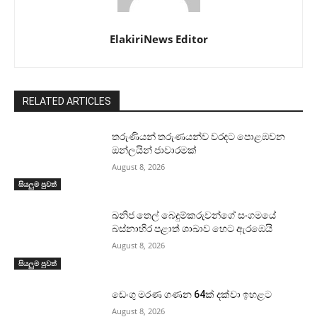
ElakiriNews Editor
RELATED ARTICLES
තරුණියන් තරුණයන්ව වරදට පොළඹවන
ඔන්ලයින් ජාවාරමක්
August 8, 2026
සියලුම පුවත්
ඛනිජ තෙල් බෙදුම්කරුවන්ගේ සංගමයේ
බස්නාහිර පළාත් ශාඛාව හෙට ඇරඹෙයි
August 8, 2026
සියලුම පුවත්
ඩෙංගු මරණ ගණන 64ක් දක්වා ඉහළට
August 8, 2026