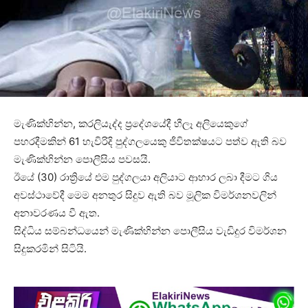
මැණික්හින්න, කරලියැද්ද ප්‍රදේශයේදී හීලෑ අලියෙකුගේ
පහරදීමකින් 61 හැවිරිදි පුද්ගලයෙකු ජීවිතක්ෂයට පත්ව ඇති බව
මැණික්හින්න පොලීසිය පවසයි.
ඊයේ (30) රාත්‍රියේ එම පුද්ගලයා අලියාට ආහාර ලබා දීමට ගිය
අවස්ථාවේදී මෙම අනතුර සිදුව ඇති බව මූලික විමර්ශනවලින්
අනාවරණය වී ඇත.
සිද්ධිය සම්බන්ධයෙන් මැණික්හින්න පොලීසිය වැඩිදුර විමර්ශන
සිදුකරමින් සිටියි.