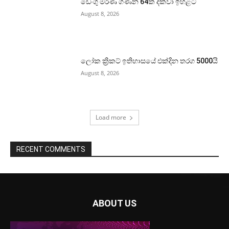
ඩෙංගු මරණ ගණන 64ක් දක්වා ඉහළට
August 8, 2026
ලෝක ක්‍රිකට් ඉතිහාසයේ එක්දින තරග 5000යි
August 8, 2026
Load more
RECENT COMMENTS
ABOUT US