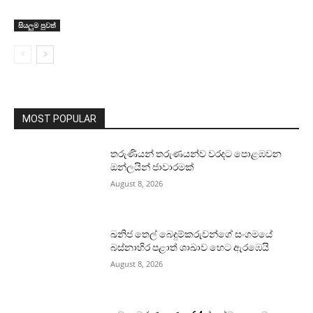
සියලුම පුවත්
MOST POPULAR
තරුණියන් තරුණයන්ව වරදට පොළඹවන
ඔන්ලයින් ජාවාරමක්
August 8, 2026
ඛනිජ තෙල් බෙදුම්කරුවන්ගේ සංගමයේ
බස්නාහිර පළාත් ශාඛාව හෙට ඇරඹෙයි
August 8, 2026