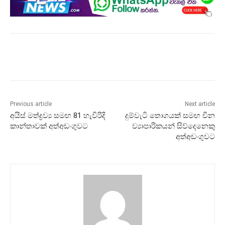
Previous article
Next article
අයිස් මත්ද්‍රව්‍ය සමඟ 81 හැවිරිදි
දුම්වැටි තොගයක් සමඟ චීන
කාන්තාවක් අත්අඩංගුවට
ව්‍යාපාරිකයන් සිව්දෙනෙකු
අත්අඩංගුවට