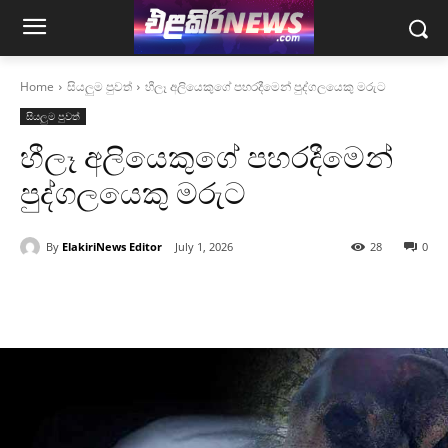
Home
සියලුම පුවත්
හීලෑ අලියෙකුගේ පහරදීමෙන් පුද්ගලයෙකු මරුට
සියලුම පුවත්
හීලෑ අලියෙකුගේ පහරදීමෙන්
පුද්ගලයෙකු මරුට
By
ElakiriNews Editor
July 1, 2026
28
0