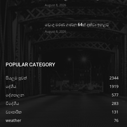
August 8, 2026
ඩෙංගු මරණ ගණන 64ක් දක්වා ඉහළට
August 8, 2026
POPULAR CATEGORY
සියලුම පුවත්
2344
දේශීය
1919
දේශපාලන
577
විදේශීය
283
ව්‍යාපාරික
131
weather
76