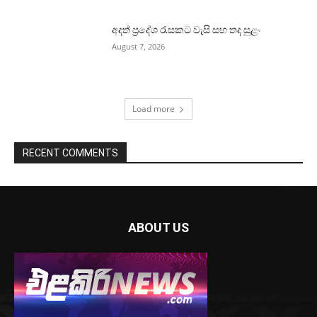
අදත් ප්‍රදේශ රැසකට වැසි සහ තද සුළං
August 7, 2026
Load more
RECENT COMMENTS
ABOUT US