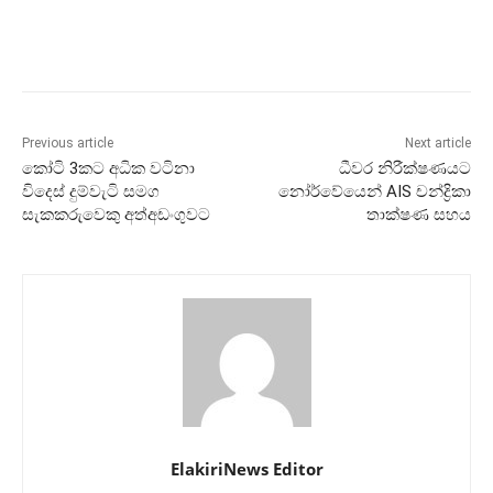
Previous article
Next article
කෝටි 3කට අධික වටිනා
ධීවර නිරීක්ෂණයට
විදෙස් දුම්වැටි සමග
නෝර්වේයෙන් AIS චන්ද්‍රිකා
සැකකරුවෙකු අත්අඩංගුවට
තාක්ෂණ සහය
ElakiriNews Editor