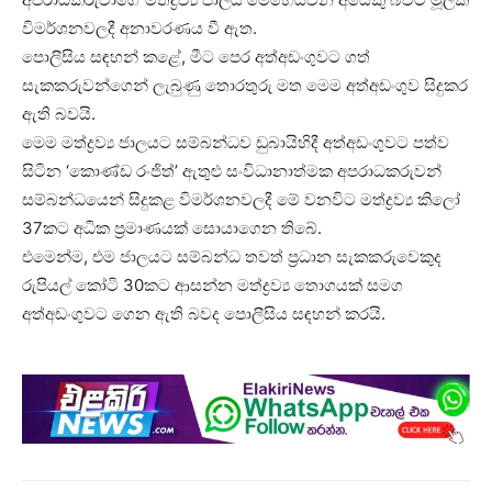
විමර්ශනවලදී අනාවරණය වී ඇත.
පොලීසිය සඳහන් කළේ, මීට පෙර අත්අඩංගුවට ගත්
සැකකරුවන්ගෙන් ලැබුණු තොරතුරු මත මෙම අත්අඩංගුව සිදුකර
ඇති බවයි.
මෙම මත්ද්‍රව්‍ය ජාලයට සම්බන්ධව ඩුබායිහිදී අත්අඩංගුවට පත්ව
සිටින ‘කොණ්ඩ රංජිත්’ ඇතුළු සංවිධානාත්මක අපරාධකරුවන්
සම්බන්ධයෙන් සිදුකළ විමර්ශනවලදී මේ වනවිට මත්ද්‍රව්‍ය කිලෝ
37කට අධික ප්‍රමාණයක් සොයාගෙන තිබේ.
එමෙන්ම, එම ජාලයට සම්බන්ධ තවත් ප්‍රධාන සැකකරුවෙකුද
රුපියල් කෝටි 30කට ආසන්න මත්ද්‍රව්‍ය තොගයක් සමග
අත්අඩංගුවට ගෙන ඇති බවද පොලීසිය සඳහන් කරයි.