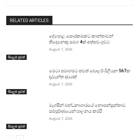
RELATED ARTICLES
දේපොළ සොරකමකට කාන්තාවන්
තිදෙනෙකු සමග 4ක් අත්අඩංගුවට
August 7, 2026
සියලුම පුවත්
මෙටා සමාගමට තවත් ඩොලර් මිලියන 567ක
දැවැන්ත දඩයක්
August 7, 2026
සියලුම පුවත්
මැගසින් බන්ධනාගාරයේ නොසන්සුන්තාව
සම්පූර්ණයෙන් පාලනය කරයි
August 7, 2026
සියලුම පුවත්