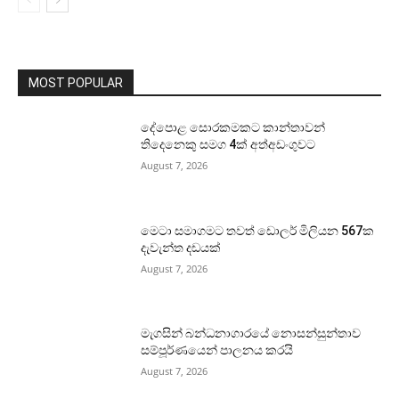
MOST POPULAR
දේපොළ සොරකමකට කාන්තාවන්
තිදෙනෙකු සමග 4ක් අත්අඩංගුවට
August 7, 2026
මෙටා සමාගමට තවත් ඩොලර් මිලියන 567ක
දැවැන්ත දඩයක්
August 7, 2026
මැගසින් බන්ධනාගාරයේ නොසන්සුන්තාව
සම්පූර්ණයෙන් පාලනය කරයි
August 7, 2026