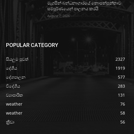
මැගසින් බන්ධනාගාරයේ නොසන්සුන්තාව
සම්පූර්ණයෙන් පාලනය කරයි
August 7, 2026
POPULAR CATEGORY
සියලුම පුවත්
2327
දේශීය
1919
දේශපාලන
577
විදේශීය
283
ව්‍යාපාරික
131
weather
76
weather
58
ක්‍රීඩා
56