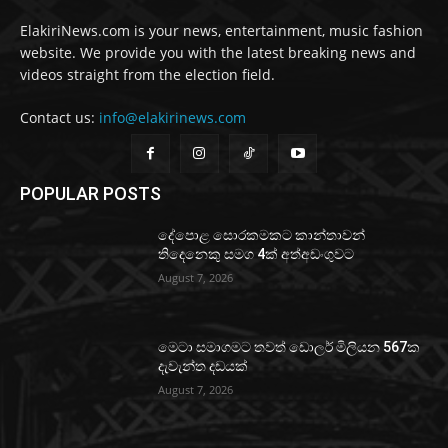
ElakiriNews.com is your news, entertainment, music fashion
website. We provide you with the latest breaking news and
videos straight from the election field.
Contact us:
info@elakirinews.com
POPULAR POSTS
දේපොළ සොරකමකට කාන්තාවන්
තිදෙනෙකු සමග 4ක් අත්අඩංගුවට
August 7, 2026
මෙටා සමාගමට තවත් ඩොලර් මිලියන 567ක
දැවැන්ත දඩයක්
August 7, 2026