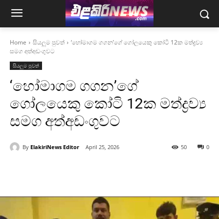
Home
සියලුම පුවත්
‘හෝමාගම ගගන’ගේ ගෝලයෙකු කෝටි 12ක මත්ද්‍රව්‍ය
සමග අත්අඩංගුවට
සියලුම පුවත්
‘හෝමාගම ගගන’ගේ
ගෝලයෙකු කෝටි 12ක මත්ද්‍රව්‍ය
සමග අත්අඩංගුවට
By
ElakiriNews Editor
April 25, 2026
50
0