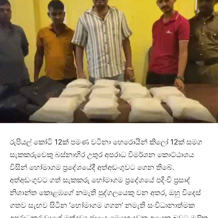
රුපියල් කෝටි 12ක් පමණ වටිනා හෙරොයින් කිලෝ 12ක් සමග
සැකකරුවෙකු බස්නාහිර උතුර අපරාධ විමර්ශන කොට්ඨාශය
විසින් හෝමාගම ප්‍රදේශයේදී අත්අඩංගුවට ගෙන තිබේ.
අත්අඩංගුවට ගත් සැකකරු හෝමාගම ප්‍රදේශයේ පදිංචි ප්‍රසාද්
නිශාන්ත කොළඹගේ නමැති පුද්ගලයෙකු වන අතර, ඔහු විදෙස්
ගතව සැඟව සිටින ‘හෝමාගම ගගන’ නමැති සංවිධානාත්මක
අපරාධකරුවාගේ මත්ද්‍රව්‍ය ජාලය මෙහෙයවන අයෙකු බවට මූලික